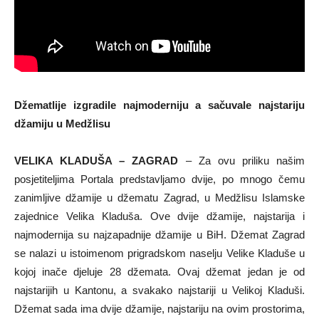
Džematlije izgradile najmoderniju a sačuvale najstariju
džamiju u Medžlisu
VELIKA KLADUŠA – ZAGRAD
– Za ovu priliku našim
posjetiteljima Portala predstavljamo dvije, po mnogo čemu
zanimljive džamije u džematu Zagrad, u Medžlisu Islamske
zajednice Velika Kladuša. Ove dvije džamije, najstarija i
najmodernija su najzapadnije džamije u BiH. Džemat Zagrad
se nalazi u istoimenom prigradskom naselju Velike Kladuše u
kojoj inače djeluje 28 džemata. Ovaj džemat jedan je od
najstarijih u Kantonu, a svakako najstariji u Velikoj Kladuši.
Džemat sada ima dvije džamije, najstariju na ovim prostorima,