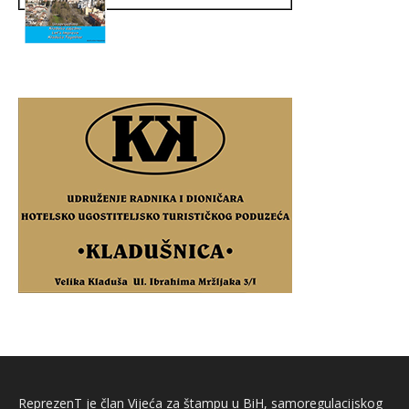
ReprezenT je član Vijeća za štampu u BiH, samoregulacijskog