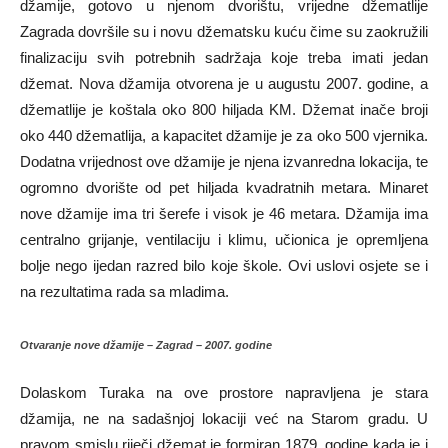
džamije, gotovo u njenom dvorištu, vrijedne džematlije
Zagrada dovršile su i novu džematsku kuću čime su zaokružili
finalizaciju svih potrebnih sadržaja koje treba imati jedan
džemat. Nova džamija otvorena je u augustu 2007. godine, a
džematlije je koštala oko 800 hiljada KM. Džemat inače broji
oko 440 džematlija, a kapacitet džamije je za oko 500 vjernika.
Dodatna vrijednost ove džamije je njena izvanredna lokacija, te
ogromno dvorište od pet hiljada kvadratnih metara. Minaret
nove džamije ima tri šerefe i visok je 46 metara. Džamija ima
centralno grijanje, ventilaciju i klimu, učionica je opremljena
bolje nego ijedan razred bilo koje škole. Ovi uslovi osjete se i
na rezultatima rada sa mladima.
Otvaranje nove džamije – Zagrad – 2007. godine
Dolaskom Turaka na ove prostore napravljena je stara
džamija, ne na sadašnjoj lokaciji već na Starom gradu. U
pravom smislu riječi džemat je formiran 1879. godine kada je i