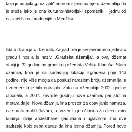
koja je uspjela „preživjeti“ nepromišljenu namjeru džematlija da
je sruše iako je ona kulturno-historijski spomenik, i jednu od
najljepših i najmodernijih u Medžlisu.
Stara džamija u džematu Zagrad bila je svojevremeno jedina u
gradu i nosila je naziv „
Gradska džamija
“, a ovaj džemat
stariji je 32 godine od gradskog džemata Velika Kladuša. Stara
džamija, koja je na sadašnjoj lokaciji izgrađena prije 143
godine, nije više mogla da posluži naraslom broju džematlija, a
i vremenski je bila dotrajala. Zato su džematlije 2002. godine
otpočele, a 2007. završile gradnju nove džamije, par stotina
metara dalje. Nova džamija ima prostor za obavljanje namaza,
na spratu mahfil (tavan), u prizemlju je učionica za djecu, mini
kuhinja, dvije abdesthane, gasulhana i uglavnom ima sve
sadržaje koje treba danas da ima jedna džamija. Pored nove