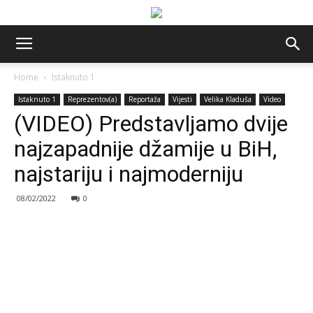
Home
Istaknuto 1
Istaknuto 1
Reprezentov(a)
Reportaža
Vijesti
Velika Kladuša
Video
(VIDEO) Predstavljamo dvije
najzapadnije džamije u BiH,
najstariju i najmoderniju
08/02/2022
0