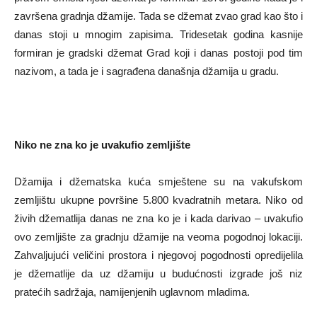
završena gradnja džamije. Tada se džemat zvao grad kao što i
danas stoji u mnogim zapisima. Tridesetak godina kasnije
formiran je gradski džemat Grad koji i danas postoji pod tim
nazivom, a tada je i sagrađena današnja džamija u gradu.
Niko ne zna ko je uvakufio zemljište
Džamija i džematska kuća smještene su na vakufskom
zemljištu ukupne površine 5.800 kvadratnih metara. Niko od
živih džematlija danas ne zna ko je i kada darivao – uvakufio
ovo zemljište za gradnju džamije na veoma pogodnoj lokaciji.
Zahvaljujući veličini prostora i njegovoj pogodnosti opredijelila
je džematlije da uz džamiju u budućnosti izgrade još niz
pratećih sadržaja, namijenjenih uglavnom mladima.