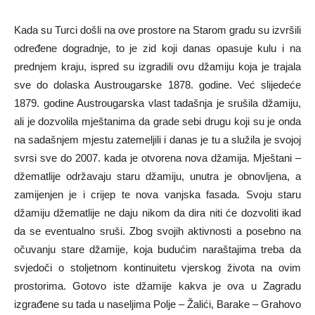
Kada su Turci došli na ove prostore na Starom gradu su izvršili
određene dogradnje, to je zid koji danas opasuje kulu i na
prednjem kraju, ispred su izgradili ovu džamiju koja je trajala
sve do dolaska Austrougarske 1878. godine. Već slijedeće
1879. godine Austrougarska vlast tadašnja je srušila džamiju,
ali je dozvolila mještanima da grade sebi drugu koji su je onda
na sadašnjem mjestu zatemeljili i danas je tu a služila je svojoj
svrsi sve do 2007. kada je otvorena nova džamija. Mještani –
džematlije održavaju staru džamiju, unutra je obnovljena, a
zamijenjen je i crijep te nova vanjska fasada. Svoju staru
džamiju džematlije ne daju nikom da dira niti će dozvoliti ikad
da se eventualno sruši. Zbog svojih aktivnosti a posebno na
očuvanju stare džamije, koja budućim naraštajima treba da
svjedoči o stoljetnom kontinuitetu vjerskog života na ovim
prostorima. Gotovo iste džamije kakva je ova u Zagradu
izgrađene su tada u naseljima Polje – Žalići, Barake – Grahovo