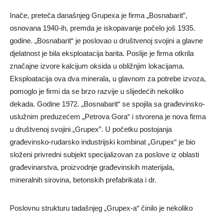
Inače, preteča današnjeg Grupexa je firma „Bosnabarit”,
osnovana 1940-ih, premda je iskopavanje počelo još 1935.
godine. „Bosnabarit“ je poslovao u društvenoj svojini a glavne
djelatnost je bila eksploatacija barita. Poslije je firma otkrila
značajne izvore kalcijum oksida u obližnjim lokacijama.
Eksploatacija ova dva minerala, u glavnom za potrebe izvoza,
pomoglo je firmi da se brzo razvije u slijedećih nekoliko
dekada. Godine 1972. „Bosnabarit“ se spojila sa građevinsko-
uslužnim preduzećem „Petrova Gora“ i stvorena je nova firma
u društvenoj svojini „Grupex”. U početku postojanja
građevinsko-rudarsko industrijski kombinat „Grupex“ je bio
složeni privredni subjekt specijalizovan za poslove iz oblasti
građevinarstva, proizvodnje građevinskih materijala,
mineralnih sirovina, betonskih prefabrikata i dr.
Poslovnu strukturu tadašnjeg „Grupex-a“ činilo je nekoliko