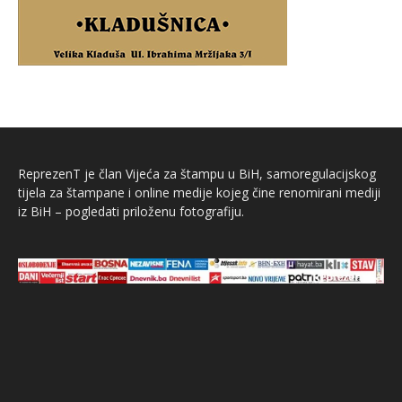
ReprezenT je član Vijeća za štampu u BiH, samoregulacijskog
tijela za štampane i online medije kojeg čine renomirani mediji
iz BiH – pogledati priloženu fotografiju.