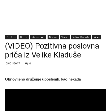
Društvo
Biznis
Istaknuto 1
Novine
Vijesti
Velika Kladuša
Video
(VIDEO) Pozitivna poslovna
priča iz Velike Kladuše
09/01/2017
0
Obnovljeno druženje uposlenih, kao nekada