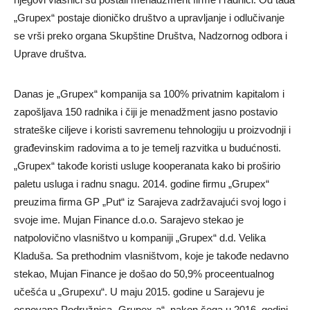
„Grupex“ postaje dioničko društvo a upravljanje i odlučivanje
se vrši preko organa Skupštine Društva, Nadzornog odbora i
Uprave društva.
Danas je „Grupex“ kompanija sa 100% privatnim kapitalom i
zapošljava 150 radnika i čiji je menadžment jasno postavio
strateške ciljeve i koristi savremenu tehnologiju u proizvodnji i
građevinskim radovima a to je temelj razvitka u budućnosti.
„Grupex“ takođe koristi usluge kooperanata kako bi proširio
paletu usluga i radnu snagu. 2014. godine firmu „Grupex“
preuzima firma GP „Put“ iz Sarajeva zadržavajući svoj logo i
svoje ime. Mujan Finance d.o.o. Sarajevo stekao je
natpolovično vlasništvo u kompaniji „Grupex“ d.d. Velika
Kladuša. Sa prethodnim vlasništvom, koje je takođe nedavno
stekao, Mujan Finance je došao do 50,9% proceentualnog
učešća u „Grupexu“. U maju 2015. godine u Sarajevu je
osnovana Podružnica „Grupex-a“, nakon čega u 2016. godini