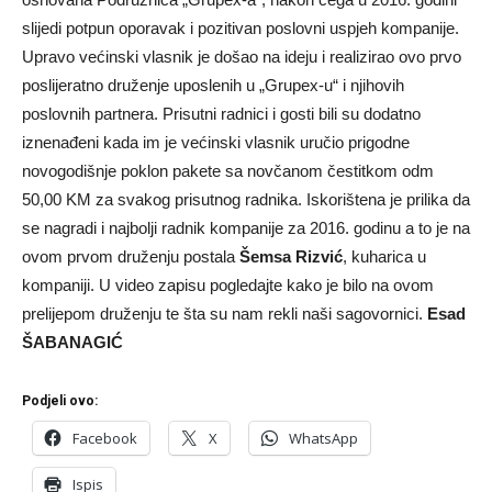
slijedi potpun oporavak i pozitivan poslovni uspjeh kompanije.
Upravo većinski vlasnik je došao na ideju i realizirao ovo prvo
poslijeratno druženje uposlenih u „Grupex-u“ i njihovih
poslovnih partnera. Prisutni radnici i gosti bili su dodatno
iznenađeni kada im je većinski vlasnik uručio prigodne
novogodišnje poklon pakete sa novčanom čestitkom odm
50,00 KM za svakog prisutnog radnika. Iskorištena je prilika da
se nagradi i najbolji radnik kompanije za 2016. godinu a to je na
ovom prvom druženju postala
Šemsa Rizvić
, kuharica u
kompaniji. U video zapisu pogledajte kako je bilo na ovom
prelijepom druženju te šta su nam rekli naši sagovornici.
Esad
ŠABANAGIĆ
Podjeli ovo:
Facebook
X
WhatsApp
Ispis