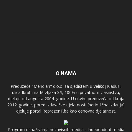
O NAMA
Preduzeće "Meridian" d.o.o. sa sjedištem u Velikoj Kladuši,
ulica Ibrahima Mržljaka 3/I, 100% u privatnom vlasništvu,
djeluje od augusta 2004. godine. U okviru preduzeća od kraja
2012. godine, pored izdavačke djelatnosti (periodična izdanja)
djeluje portal ReprezenT.ba kao osnovna djelatnost.
Program osnaživanja nezavisnih medija - Independent media