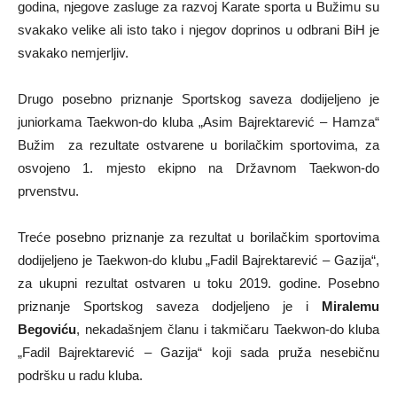
godina, njegove zasluge za razvoj Karate sporta u Bužimu su
svakako velike ali isto tako i njegov doprinos u odbrani BiH je
svakako nemjerljiv.
Drugo posebno priznanje Sportskog saveza dodijeljeno je
juniorkama Taekwon-do kluba „Asim Bajrektarević – Hamza“
Bužim za rezultate ostvarene u borilačkim sportovima, za
osvojeno 1. mjesto ekipno na Državnom Taekwon-do
prvenstvu.
Treće posebno priznanje za rezultat u borilačkim sportovima
dodijeljeno je Taekwon-do klubu „Fadil Bajrektarević – Gazija“,
za ukupni rezultat ostvaren u toku 2019. godine. Posebno
priznanje Sportskog saveza dodjeljeno je i
Miralemu
Begoviću
, nekadašnjem članu i takmičaru Taekwon-do kluba
„Fadil Bajrektarević – Gazija“ koji sada pruža nesebičnu
podršku u radu kluba.