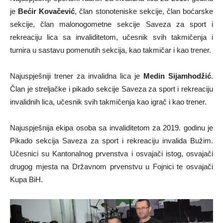
je
Bećir Kovačević
, član stonoteniske sekcije, član boćarske
sekcije, član malonogometne sekcije Saveza za sport i
rekreaciju lica sa invaliditetom, učesnik svih takmičenja i
turnira u sastavu pomenutih sekcija, kao takmičar i kao trener.
Najuspješniji trener za invalidna lica je
Medin Sijamhodžić
.
Član je streljačke i pikado sekcije Saveza za sport i rekreaciju
invalidnih lica, učesnik svih takmičenja kao igrač i kao trener.
Najuspješnija ekipa osoba sa invaliditetom za 2019. godinu je
Pikado sekcija Saveza za sport i rekreaciju invalida Bužim.
Učesnici su Kantonalnog prvenstva i osvajači istog, osvajači
drugog mjesta na Državnom prvenstvu u Fojnici te osvajači
Kupa BiH.