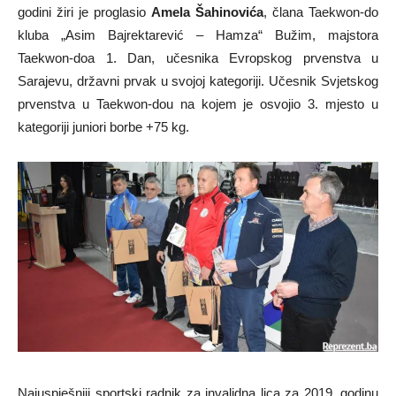
godini žiri je proglasio
Amela Šahinovića
, člana Taekwon-do
kluba „Asim Bajrektarević – Hamza“ Bužim, majstora
Taekwon-doa 1. Dan, učesnika Evropskog prvenstva u
Sarajevu, državni prvak u svojoj kategoriji. Učesnik Svjetskog
prvenstva u Taekwon-dou na kojem je osvojio 3. mjesto u
kategoriji juniori borbe +75 kg.
Najuspješniji sportski radnik za invalidna lica za 2019. godinu