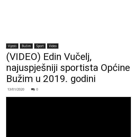
Vijesti
Bužim
Sport
Video
(VIDEO) Edin Vučelj,
najuspješniji sportista Općine
Bužim u 2019. godini
13/01/2020
0