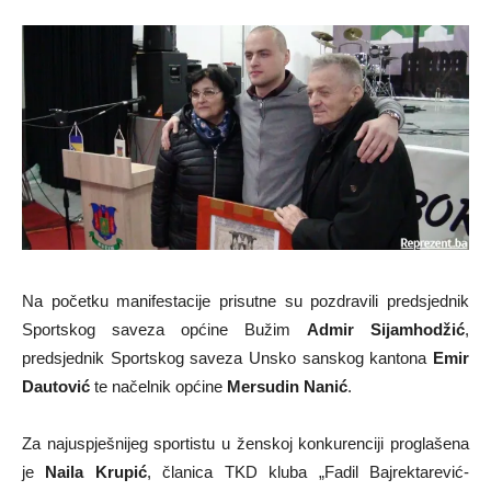
Na početku manifestacije prisutne su pozdravili predsjednik
Sportskog saveza općine Bužim
Admir Sijamhodžić
,
predsjednik Sportskog saveza Unsko sanskog kantona
Emir
Dautović
te načelnik općine
Mersudin Nanić
.
Za najuspješnijeg sportistu u ženskoj konkurenciji proglašena
je
Naila Krupić
, članica TKD kluba „Fadil Bajrektarević-