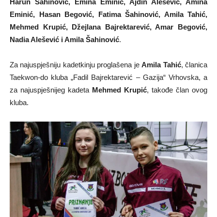
Harun Šahinović, Emina Eminić, Ajdin Alešević, Amina
Eminić, Hasan Begović, Fatima Šahinović, Amila Tahić,
Mehmed Krupić, Džejlana Bajrektarević, Amar Begović,
Nadia Alešević i Amila Šahinović
.
Za najuspješniju kadetkinju proglašena je
Amila Tahić
, članica
Taekwon-do kluba „Fadil Bajrektarević – Gazija“ Vrhovska, a
za najuspješnijeg kadeta
Mehmed Krupić
, takođe član ovog
kluba.