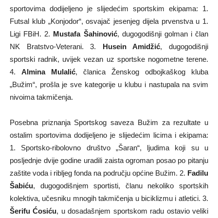
sportovima dodijeljeno je slijedećim sportskim ekipama: 1.
Futsal klub „Konjodor“, osvajač jesenjeg dijela prvenstva u 1.
Ligi FBiH. 2.
Mustafa Šahinović
, dugogodišnji golman i član
NK Bratstvo-Veterani. 3.
Husein Amidžić
, dugogodišnji
sportski radnik, uvijek vezan uz sportske nogometne terene.
4.
Almina Mulalić
, članica Ženskog odbojkaškog kluba
„Bužim“, prošla je sve kategorije u klubu i nastupala na svim
nivoima takmičenja.
Posebna priznanja Sportskog saveza Bužim za rezultate u
ostalim sportovima dodijeljeno je slijedećim licima i ekipama:
1. Sportsko-ribolovno društvo „Šaran“, ljudima koji su u
posljednje dvije godine uradili zaista ogroman posao po pitanju
zaštite voda i ribljeg fonda na području općine Bužim. 2.
Fadilu
Šabiću
, dugogodišnjem sportisti, članu nekoliko sportskih
kolektiva, učesniku mnogih takmičenja u biciklizmu i atletici. 3.
Šerifu Ćosiću
, u dosadašnjem sportskom radu ostavio veliki