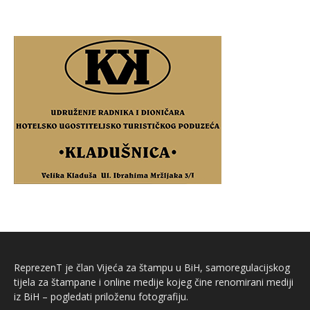
ReprezenT je član Vijeća za štampu u BiH, samoregulacijskog
tijela za štampane i online medije kojeg čine renomirani mediji
iz BiH – pogledati priloženu fotografiju.