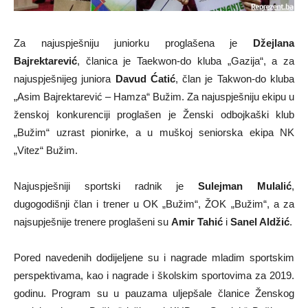
Za najuspješniju juniorku proglašena je
Džejlana
Bajrektarević
, članica je Taekwon-do kluba „Gazija“, a za
najuspješnijeg juniora
Davud Ćatić
, član je Takwon-do kluba
„Asim Bajrektarević – Hamza“ Bužim. Za najuspješniju ekipu u
ženskoj konkurenciji proglašen je Ženski odbojkaški klub
„Bužim“ uzrast pionirke, a u muškoj seniorska ekipa NK
„Vitez“ Bužim.
Najuspješniji sportski radnik je
Sulejman Mulalić
,
dugogodišnji član i trener u OK „Bužim“, ŽOK „Bužim“, a za
najsupješnije trenere proglašeni su
Amir Tahić
i
Sanel Aldžić
.
Pored navedenih dodijeljene su i nagrade mladim sportskim
perspektivama, kao i nagrade i školskim sportovima za 2019.
godinu. Program su u pauzama uljepšale članice Ženskog