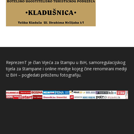
ReprezenT je član Vijeća za štampu u BiH, samoregulacijskog
tijela za štampane i online medije kojeg čine renomirani mediji
iz BiH – pogledati priloženu fotografiju.