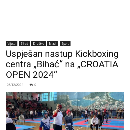
Vijesti
Bihać
Društvo
Mladi
Sport
Uspješan nastup Kickboxing
centra „Bihać“ na „CROATIA
OPEN 2024“
08/12/2024
0