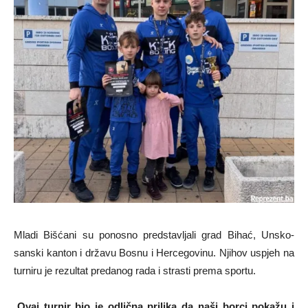
Mladi Bišćani su ponosno predstavljali grad Bihać, Unsko-
sanski kanton i državu Bosnu i Hercegovinu. Njihov uspjeh na
turniru je rezultat predanog rada i strasti prema sportu.
„
Ovaj turnir bio je odlična prilika da naši borci pokažu i