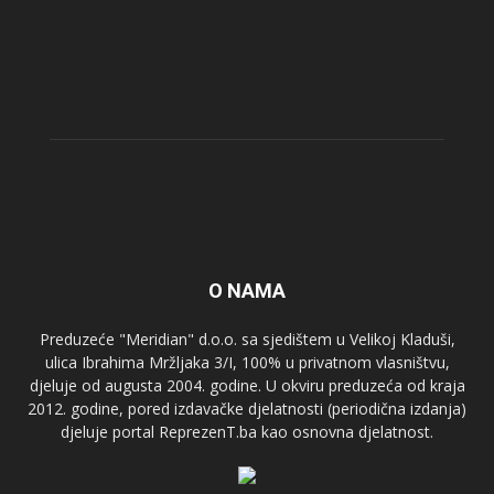
O NAMA
Preduzeće "Meridian" d.o.o. sa sjedištem u Velikoj Kladuši,
ulica Ibrahima Mržljaka 3/I, 100% u privatnom vlasništvu,
djeluje od augusta 2004. godine. U okviru preduzeća od kraja
2012. godine, pored izdavačke djelatnosti (periodična izdanja)
djeluje portal ReprezenT.ba kao osnovna djelatnost.