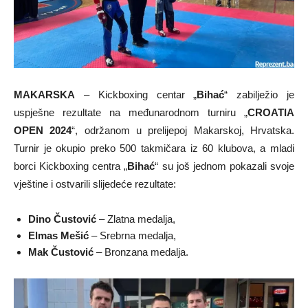
MAKARSKA
– Kickboxing centar „
Bihać
“ zabilježio je
uspješne rezultate na međunarodnom turniru „
CROATIA
OPEN 2024
“, održanom u prelijepoj Makarskoj, Hrvatska.
Turnir je okupio preko 500 takmičara iz 60 klubova, a mladi
borci Kickboxing centra „
Bihać
“ su još jednom pokazali svoje
vještine i ostvarili slijedeće rezultate:
Dino Čustović
– Zlatna medalja,
Elmas Mešić
– Srebrna medalja,
Mak Čustović
– Bronzana medalja.