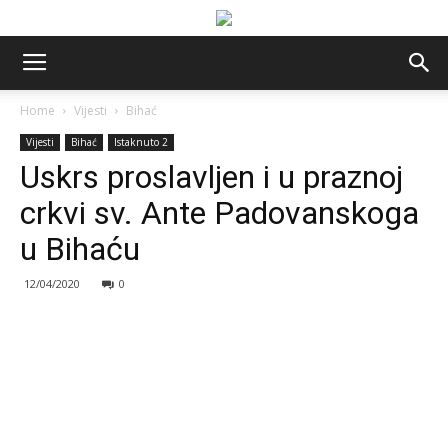
Home
Vijesti
Bihać
Vijesti
Bihać
Istaknuto 2
Uskrs proslavljen i u praznoj
crkvi sv. Ante Padovanskoga
u Bihaću
12/04/2020
0