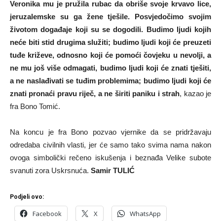
Veronika mu je pružila rubac da obriše svoje krvavo lice,
jeruzalemske su ga žene tješile. Posvjedočimo svojim
životom događaje koji su se dogodili. Budimo ljudi kojih
neće biti stid drugima služiti; budimo ljudi koji će preuzeti
tuđe križeve, odnosno koji će pomoći čovjeku u nevolji, a
ne mu još više odmagati, budimo ljudi koji će znati tješiti,
a ne naslađivati se tuđim problemima; budimo ljudi koji će
znati pronaći pravu riječ, a ne širiti paniku i strah
, kazao je
fra Bono Tomić.
Na koncu je fra Bono pozvao vjernike da se pridržavaju
odredaba civilnih vlasti, jer će samo tako svima nama nakon
ovoga simbolički rečeno iskušenja i beznađa Velike subote
svanuti zora Uskrsnuća.
Samir TULIĆ
Podjeli ovo:
Facebook
X
WhatsApp