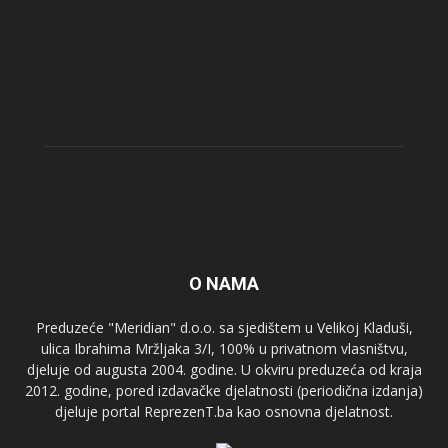
O NAMA
Preduzeće "Meridian" d.o.o. sa sjedištem u Velikoj Kladuši,
ulica Ibrahima Mržljaka 3/I, 100% u privatnom vlasništvu,
djeluje od augusta 2004. godine. U okviru preduzeća od kraja
2012. godine, pored izdavačke djelatnosti (periodična izdanja)
djeluje portal ReprezenT.ba kao osnovna djelatnost.