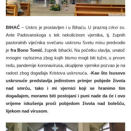
BIHAĆ
– Uskrs je proslavljen i u Bihaću. U praznoj crkvi sv.
Ante Padovanskoga s tek nekolicinom vjernika, tj. župnih
pastoralnih vijećnika svečanu uskrsnu Svetu misu predvodio
je
fra Bono Tomić
, župnik bihaćki. Na početku slavlja, unatoč
mnogim razlozima zbog kojih bismo mogli biti tužni, u prvom
redu, pandemije koronavirusa, okupljene vjernike pozvao je na
radost zbog događaja Kristova uskrsnuća.
-Kao što Isusovo
uskrsnuće predstavlja jedinstven primjer pobjede života
nad smrću, tako i mi vjernici koji se hranimo tim
događajem, moramo biti postojani i puni nade da će i ovo
vrijeme iskušenja proći pobjedom života nad bolešću,
lijekom nad virusom
.