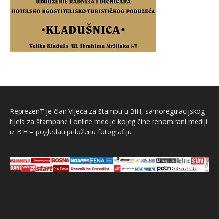
ReprezenT je član Vijeća za štampu u BiH, samoregulacijskog
tijela za štampane i online medije kojeg čine renomirani mediji
iz BiH – pogledati priloženu fotografiju.