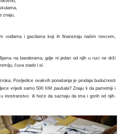
tiktivno,
oskulama,
e znaju,
kim vođama i gazdama koji ih finansiraju našim novcem,
fijama na banderama, gdje ni jedan od njih u ruci ne drži
zemlju, čuva stado i sl.
roka. Posljedice ovakvih ponašanja je prodaja budućnosti
 djece vrijedi samo 500 KM paušala? Znaju li da pametniji i
 u inostranstvo ili hoće da saznaju da ima i gorih od njih.