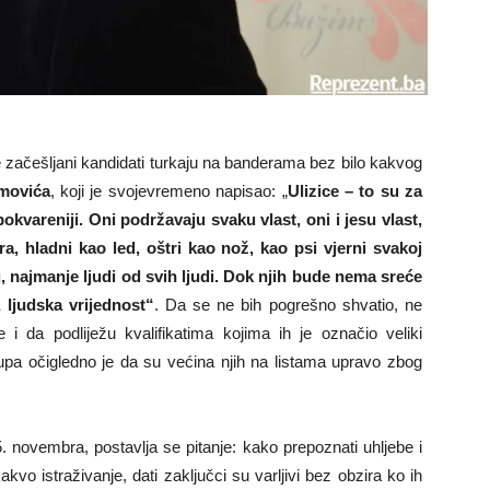
začešljani kandidati turkaju na banderama bez bilo kakvog
movića
, koji je svojevremeno napisao: „
Ulizice – to su za
jpokvareniji. Oni podržavaju svaku vlast, oni i jesu vlast,
ra, hladni kao led, oštri kao nož, kao psi vjerni svakoj
 najmanje ljudi od svih ljudi. Dok njih bude nema sreće
a ljudska vrijednost“
. Da se ne bih pogrešno shvatio, ne
 i da podliježu kvalifikatima kojima ih je označio veliki
stupa očigledno je da su većina njih na listama upravo zbog
 novembra, postavlja se pitanje: kako prepoznati uhljebe i
vo istraživanje, dati zaključci su varljivi bez obzira ko ih