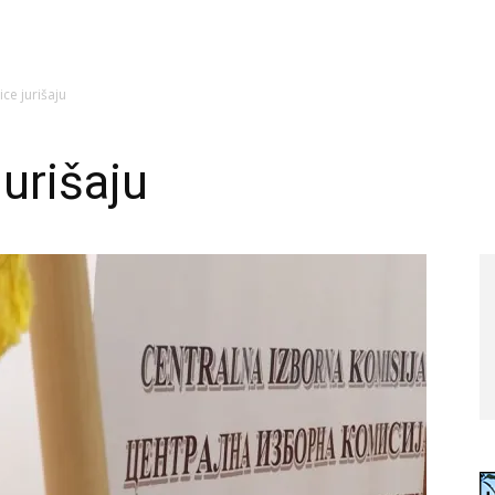
zice jurišaju
jurišaju