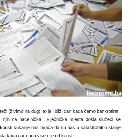
eži (živimo na dug), to je i bliži dan kada ćemo bankrotirati.
a njih na načelnička i vijećnička mjesta došla služeći se
koristi kukanje nas birača da su nas u katastrofalno stanje
onda kada nam ona više nije od koristi!