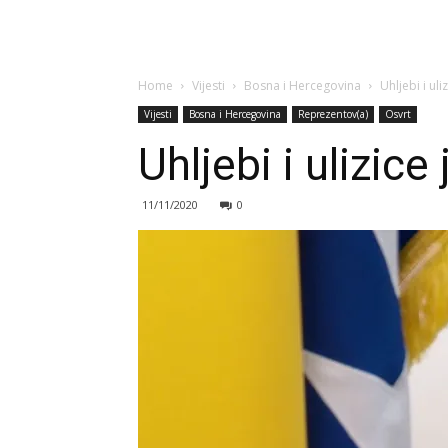
Home
Vijesti
Bosna i Hercegovina
Uhljebi i uli
Vijesti
Bosna i Hercegovina
Reprezentov(a)
Osvrt
Uhljebi i ulizice 
11/11/2020
0