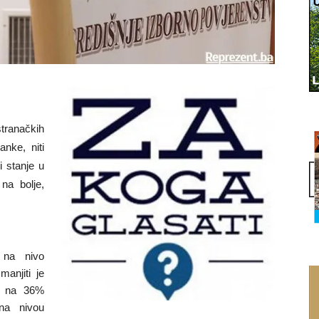
tranačkih
anke, niti
i stanje u
na bolje,
u na nivo
manjiti je
o na 36%
 na nivou