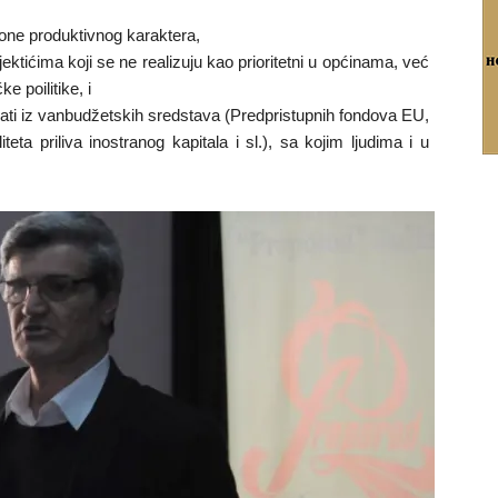
t one produktivnog karaktera,
jektićima koji se ne realizuju kao prioritetni u općinama, već
e poilitike, i
ovati iz vanbudžetskih sredstava (Predpristupnih fondova EU,
teta priliva inostranog kapitala i sl.), sa kojim ljudima i u