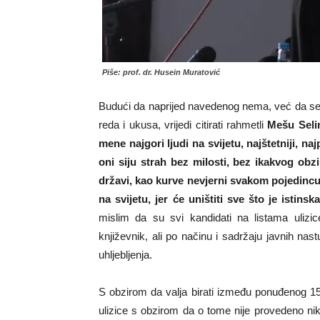
Piše: prof. dr. Husein Muratović
Budući da naprijed navedenog nema, već da se 
reda i ukusa, vrijedi citirati rahmetli
Mešu Seli
mene najgori ljudi na svijetu, najštetniji, na
oni siju strah bez milosti, bez ikakvog obzi
državi, kao kurve nevjerni svakom pojedincu,
na svijetu, jer će uništiti sve što je istinsk
mislim da su svi kandidati na listama ulizice
književnik, ali po načinu i sadržaju javnih na
uhljebljenja.
S obzirom da valja birati između ponuđenog 15.
ulizice s obzirom da o tome nije provedeno nikak