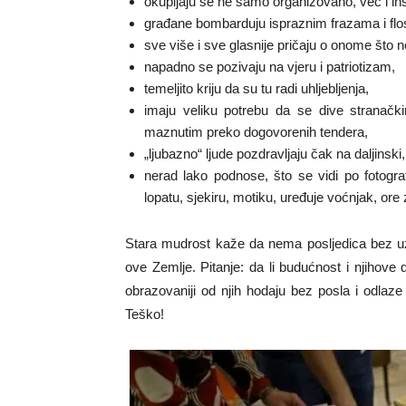
okupljaju se ne samo organizovano, već i ins
građane bombarduju ispraznim frazama i fl
sve više i sve glasnije pričaju o onome što n
napadno se pozivaju na vjeru i patriotizam,
temeljito kriju da su tu radi uhljebljenja,
imaju veliku potrebu da se dive stranač
maznutim preko dogovorenih tendera,
„ljubazno“ ljude pozdravljaju čak na daljinski,
nerad lako podnose, što se vidi po fotogra
lopatu, sjekiru, motiku, uređuje voćnjak, ore 
Stara mudrost kaže da nema posljedica bez uz
ove Zemlje. Pitanje: da li budućnost i njihove
obrazovaniji od njih hodaju bez posla i odlaze
Teško!