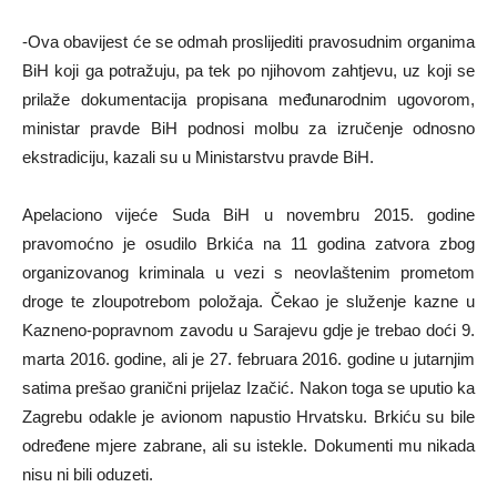
-Ova obavijest će se odmah proslijediti pravosudnim organima
BiH koji ga potražuju, pa tek po njihovom zahtjevu, uz koji se
prilaže dokumentacija propisana međunarodnim ugovorom,
ministar pravde BiH podnosi molbu za izručenje odnosno
ekstradiciju, kazali su u Ministarstvu pravde BiH.
Apelaciono vijeće Suda BiH u novembru 2015. godine
pravomoćno je osudilo Brkića na 11 godina zatvora zbog
organizovanog kriminala u vezi s neovlaštenim prometom
droge te zloupotrebom položaja. Čekao je služenje kazne u
Kazneno-popravnom zavodu u Sarajevu gdje je trebao doći 9.
marta 2016. godine, ali je 27. februara 2016. godine u jutarnjim
satima prešao granični prijelaz Izačić. Nakon toga se uputio ka
Zagrebu odakle je avionom napustio Hrvatsku. Brkiću su bile
određene mjere zabrane, ali su istekle. Dokumenti mu nikada
nisu ni bili oduzeti.