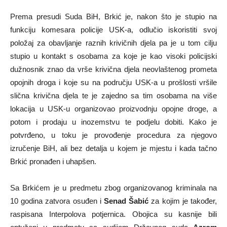
Prema presudi Suda BiH, Brkić je, nakon što je stupio na
funkciju komesara policije USK-a, odlučio iskoristiti svoj
položaj za obavljanje raznih krivičnih djela pa je u tom cilju
stupio u kontakt s osobama za koje je kao visoki policijski
dužnosnik znao da vrše krivična djela neovlaštenog prometa
opojnih droga i koje su na području USK-a u prošlosti vršile
slična krivična djela te je zajedno sa tim osobama na više
lokacija u USK-u organizovao proizvodnju opojne droge, a
potom i prodaju u inozemstvu te podjelu dobiti. Kako je
potvrđeno, u toku je provođenje procedura za njegovo
izručenje BiH, ali bez detalja u kojem je mjestu i kada tačno
Brkić pronađen i uhapšen.
Sa Brkićem je u predmetu zbog organizovanog kriminala na
10 godina zatvora osuđen i
Senad Šabić
za kojim je također,
raspisana Interpolova potjernica. Obojica su kasnije bili