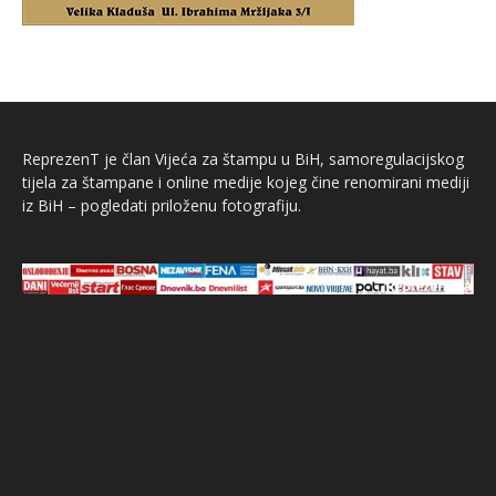
ReprezenT je član Vijeća za štampu u BiH, samoregulacijskog
tijela za štampane i online medije kojeg čine renomirani mediji
iz BiH – pogledati priloženu fotografiju.