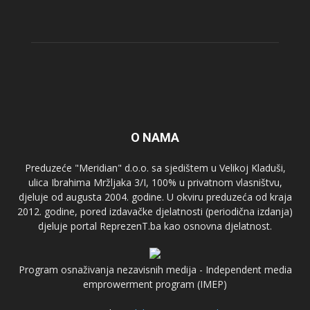
O NAMA
Preduzeće "Meridian" d.o.o. sa sjedištem u Velikoj Kladuši,
ulica Ibrahima Mržljaka 3/I, 100% u privatnom vlasništvu,
djeluje od augusta 2004. godine. U okviru preduzeća od kraja
2012. godine, pored izdavačke djelatnosti (periodična izdanja)
djeluje portal ReprezenT.ba kao osnovna djelatnost.
Program osnaživanja nezavisnih medija - Independent media
emprowerment program (IMEP)