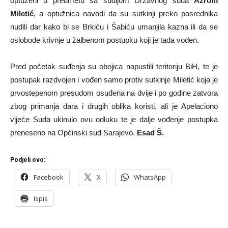
optuženi u predmetu sa sudijom Državnog suda
Azrom
Miletić
, a optužnica navodi da su sutkinji preko posrednika
nudili dar kako bi se Brkiću i Šabiću umanjila kazna ili da se
oslobode krivnje u žalbenom postupku koji je tada vođen.
Pred početak suđenja su obojica napustili teritoriju BiH, te je
postupak razdvojen i vođen samo protiv sutkinje Miletić koja je
prvostepenom presudom osuđena na dvije i po godine zatvora
zbog primanja dara i drugih oblika koristi, ali je Apelaciono
vijeće Suda ukinulo ovu odluku te je dalje vođenje postupka
preneseno na Općinski sud Sarajevo.
Esad Š.
Podjeli ovo:
Facebook
X
WhatsApp
Ispis