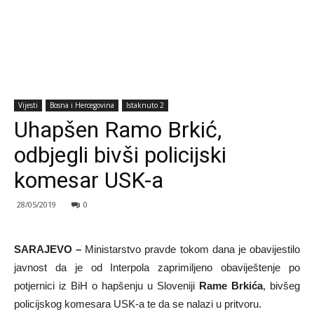
Vijesti
Bosna i Hercegovina
Istaknuto 2
Uhapšen Ramo Brkić,
odbjegli bivši policijski
komesar USK-a
28/05/2019
0
SARAJEVO –
Ministarstvo pravde tokom dana je obavijestilo
javnost da je od Interpola zaprimiljeno obaviještenje po
potjernici iz BiH o hapšenju u Sloveniji
Rame Brkića
, bivšeg
policijskog komesara USK-a te da se nalazi u pritvoru.