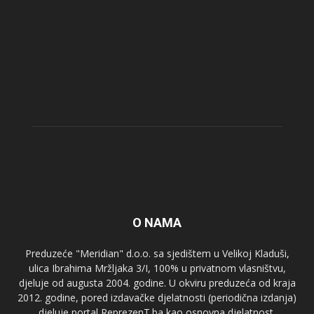
O NAMA
Preduzeće "Meridian" d.o.o. sa sjedištem u Velikoj Kladuši,
ulica Ibrahima Mržljaka 3/I, 100% u privatnom vlasništvu,
djeluje od augusta 2004. godine. U okviru preduzeća od kraja
2012. godine, pored izdavačke djelatnosti (periodična izdanja)
djeluje portal ReprezenT.ba kao osnovna djelatnost.