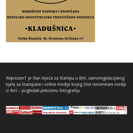
ReprezenT je član Vijeća za štampu u BiH, samoregulacijskog
tijela za štampane i online medije kojeg čine renomirani mediji
iz BiH – pogledati priloženu fotografiju.