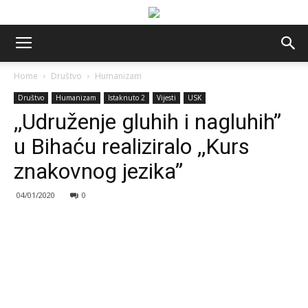
Home
Društvo
Humanizam
Društvo
Humanizam
Istaknuto 2
Vijesti
USK
,,Udruženje gluhih i nagluhih”
u Bihaću realiziralo ,,Kurs
znakovnog jezika”
04/01/2020
0