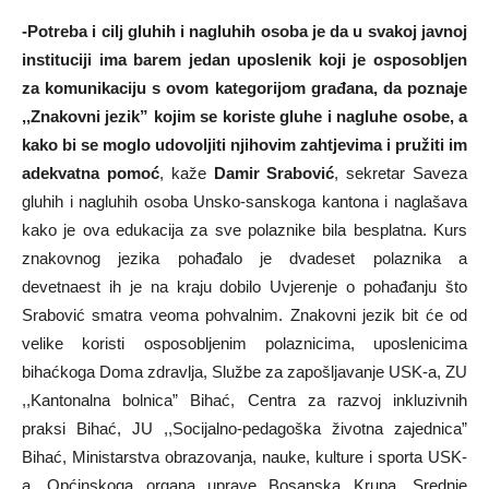
-Potreba i cilj gluhih i nagluhih osoba je da u svakoj javnoj
instituciji ima barem jedan uposlenik koji je osposobljen
za komunikaciju s ovom kategorijom građana, da poznaje
,,Znakovni jezik” kojim se koriste gluhe i nagluhe osobe, a
kako bi se moglo udovoljiti njihovim zahtjevima i pružiti im
adekvatna pomoć
, kaže
Damir Srabović
, sekretar Saveza
gluhih i nagluhih osoba Unsko-sanskoga kantona i naglašava
kako je ova edukacija za sve polaznike bila besplatna. Kurs
znakovnog jezika pohađalo je dvadeset polaznika a
devetnaest ih je na kraju dobilo Uvjerenje o pohađanju što
Srabović smatra veoma pohvalnim. Znakovni jezik bit će od
velike koristi osposobljenim polaznicima, uposlenicima
bihaćkoga Doma zdravlja, Službe za zapošljavanje USK-a, ZU
,,Kantonalna bolnica” Bihać, Centra za razvoj inkluzivnih
praksi Bihać, JU ,,Socijalno-pedagoška životna zajednica”
Bihać, Ministarstva obrazovanja, nauke, kulture i sporta USK-
a, Općinskoga organa uprave Bosanska Krupa, Srednje