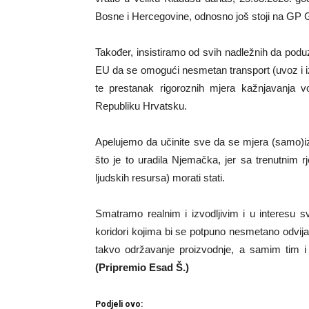
Bosne i Hercegovine, odnosno još stoji na GP 
Također, insistiramo od svih nadležnih da pod
EU da se omogući nesmetan transport (uvoz i i
te prestanak rigoroznih mjera kažnjavanja v
Republiku Hrvatsku.
Apelujemo da učinite sve da se mjera (samo)izo
što je to uradila Njemačka, jer sa trenutnim
ljudskih resursa) morati stati.
Smatramo realnim i izvodljivim i u interesu sv
koridori kojima bi se potpuno nesmetano odvija
takvo održavanje proizvodnje, a samim tim i
(Pripremio Esad Š.)
Podjeli ovo: