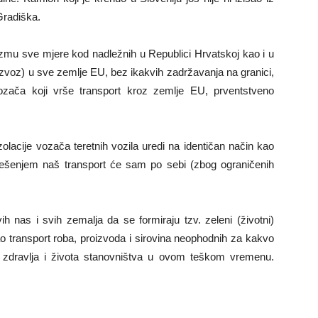
Gradiška.
uzmu sve mjere kod nadležnih u Republici Hrvatskoj kao i u
zvoz) u sve zemlje EU, bez ikakvih zadržavanja na granici,
ozača koji vrše transport kroz zemlje EU, prventstveno
lacije vozača teretnih vozila uredi na identičan način kao
 rješenjem naš transport će sam po sebi (zbog ograničenih
ih nas i svih zemalja da se formiraju tzv. zeleni (životni)
o transport roba, proizvoda i sirovina neophodnih za kakvo
 zdravlja i života stanovništva u ovom teškom vremenu.