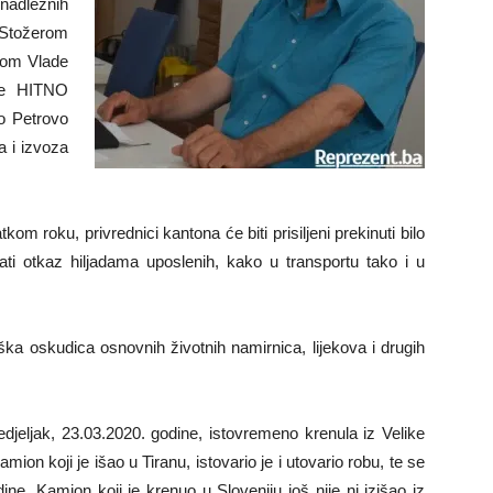
nadležnih
a Stožerom
ikom Vlade
te HITNO
o Petrovo
a i izvoza
m roku, privrednici kantona će biti prisiljeni prekinuti bilo
ati otkaz hiljadama uposlenih, kako u transportu tako i u
eška oskudica osnovnih životnih namirnica, lijekova i drugih
jeljak, 23.03.2020. godine, istovremeno krenula iz Velike
mion koji je išao u Tiranu, istovario je i utovario robu, te se
ne. Kamion koji je krenuo u Sloveniju još nije ni izišao iz