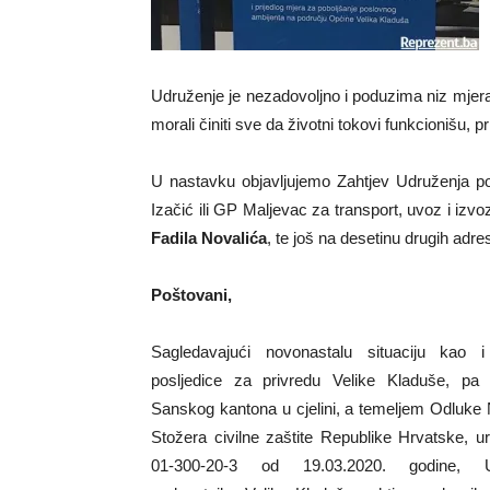
Udruženje je nezadovoljno i poduzima niz mjera i
morali činiti sve da životni tokovi funkcionišu, p
U nastavku objavljujemo Zahtjev Udruženja po
Izačić ili GP Maljevac za transport, uvoz i izv
Fadila Novalića
, te još na desetinu drugih adres
Poštovani,
Sagledavajući novonastalu situaciju kao 
posljedice za privredu Velike Kladuše, pa
Sanskog kantona u cjelini, a temeljem Odluke 
Stožera civilne zaštite Republike Hrvatske, ur
01-300-20-3 od 19.03.2020. godine, U