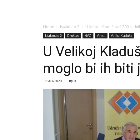
Home
Istaknuto 2
U Velikoj Kladuši već 200 radni
Istaknuto 2
Društvo
NVO
Vijesti
Velika Kladuša
U Velikoj Kladuš
moglo bi ih biti 
25/03/2020
0