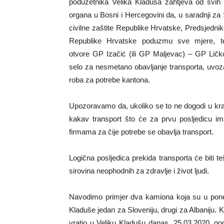
poduzetnika Velika Kladuša zahtjeva od svih 
organa u Bosni i Hercegovini da, u saradnji z
civilne zaštite Republike Hrvatske, Predsjedn
Republike Hrvatske poduzmu sve mjere, 
otvore GP Izačić (ili GP Maljevac) – GP Ličk
selo za nesmetano obavljanje transporta, uvoz
roba za potrebe kantona.
Upozoravamo da, ukoliko se to ne dogodi u kratko
kakav transport što će za prvu posljedicu im
firmama za čije potrebe se obavlja transport.
Logična posljedica prekida transporta će biti t
sirovina neophodnih za zdravlje i život ljudi.
Navodimo primjer dva kamiona koja su u poned
Kladuše jedan za Sloveniju, drugi za Albaniju. Ka
vratio u Veliku Kladušu danas, 25.03.2020. godi