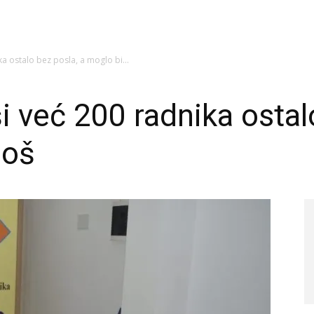
ka ostalo bez posla, a moglo bi...
i već 200 radnika ostal
još