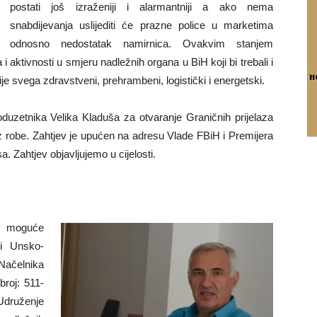
postati još izraženiji i alarmantniji a ako nema
snabdijevanja uslijediti će prazne police u marketima
odnosno nedostatak namirnica. Ovakvim stanjem
 aktivnosti u smjeru nadležnih organa u BiH koji bi trebali i
rije svega zdravstveni, prehrambeni, logistički i energetski.
duzetnika Velika Kladuša za otvaranje Graničnih prijelaza
oz robe. Zahtjev je upućen na adresu Vlade FBiH i Premijera
a. Zahtjev objavljujemo u cijelosti.
i moguće
 i Unsko-
Načelnika
broj: 511-
druženje