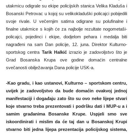
utakmicu odigrale su ekipe policijskih stanica Velika Kladuša i
Bosanski Petrovac u kojoj su velikokladuški policajci pobijedili
svoje rivale. U večernjim satima odigrane su polufinalne i
finalne utakmice s kojih će za najbolje rezultate nogometaši-
policajci, pojedinci i ekipe, dodjelom pehara i medalja biti
nagrađeni na sam Dan policije, 12. juna. Direktor Kulturno-
sportskog centra
Tarik Halkić
izrazio je zadovoljstvo što je
Grad Bosanska Krupa ove godine domaćin centralne
svečanosti obilježavanja Dana policije USK-a.
-Kao gradu, i kao ustanovi, Kulturno – sportskom centru,
uvijek je zadovoljstvo da bude domaćin ovakvoj jednoj
manifestaciji i događaju zato što su ovo neke lijepe stvari
koje stvarno treba prezentovati i podršku dati i MUP-u a i
samim građanima Bosanske Krupe. Uspjeli smo sve
iskoordinirati i mislim da će taj dan u Bosanskoj Krupi
stvarno biti jedna lijepa prezentacija policijskog sistema,