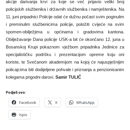
akcije darivanja krvi za koje se već prijavio veliki broj
policijskih službenika i državnih službenika i namještenika. Na
11. juni pripadnici Policije odat će dužnu počast svim poginulim
i preminulim službenicima policije, položiti cvijeće na svim
spomen-obilježjima u općinama i gradovima kantona.
Obilježavanje Dana policije USK-a bit će okončano 12. juna u
Bosanskoj Krupi pokaznom vježbom pripadnika Jedinice za
specijalističku podršku i prezentacijom opreme koju oni
koriste, te Svečanom akademijom na kojoj će najuspješnijim
policajcima biti dodijeljene pohvale i priznanja a penzionisanim
kolegama prigodni darovi.
Samir TULIĆ
Podjeli ovo:
Facebook
X
WhatsApp
Ispis