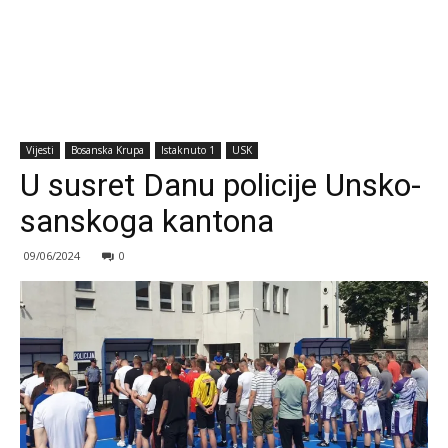
Vijesti
Bosanska Krupa
Istaknuto 1
USK
U susret Danu policije Unsko-
sanskoga kantona
09/06/2024
0