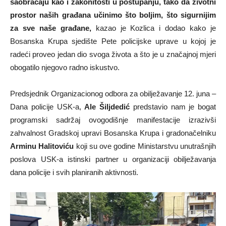
saobraćaju kao i zakonitosti u postupanju, tako da životni
prostor naših građana učinimo što boljim, što sigurnijim
za sve naše građane,
kazao je Kozlica i dodao kako je
Bosanska Krupa sjedište Pete policijske uprave u kojoj je
radeći proveo jedan dio svoga života a što je u značajnoj mjeri
obogatilo njegovo radno iskustvo.
Predsjednik Organizacionog odbora za obilježavanje 12. juna –
Dana policije USK-a,
Ale Šiljdedić
predstavio nam je bogat
programski sadržaj ovogodišnje manifestacije izrazivši
zahvalnost Gradskoj upravi Bosanska Krupa i gradonačelniku
Arminu Halitoviću
koji su ove godine Ministarstvu unutrašnjih
poslova USK-a istinski partner u organizaciji obilježavanja
dana policije i svih planiranih aktivnosti.