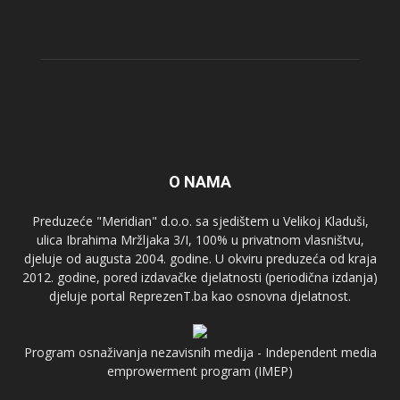
O NAMA
Preduzeće "Meridian" d.o.o. sa sjedištem u Velikoj Kladuši,
ulica Ibrahima Mržljaka 3/I, 100% u privatnom vlasništvu,
djeluje od augusta 2004. godine. U okviru preduzeća od kraja
2012. godine, pored izdavačke djelatnosti (periodična izdanja)
djeluje portal ReprezenT.ba kao osnovna djelatnost.
Program osnaživanja nezavisnih medija - Independent media
emprowerment program (IMEP)