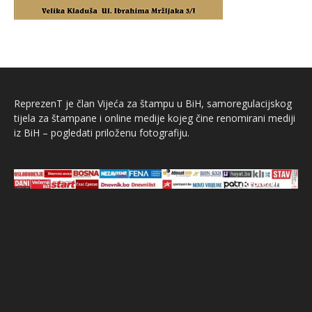
ReprezenT je član Vijeća za štampu u BiH, samoregulacijskog
tijela za štampane i online medije kojeg čine renomirani mediji
iz BiH – pogledati priloženu fotografiju.