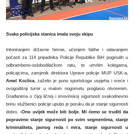
Svaka policijska stanica imala svoju ekipu
Intoniranjem državne himne, učenjem fatihe i odavanjem
počasti za 114 pripadnika Policije Republike BiH poginulih u
odbrambeno-oslobodilačkom ratu, te umrlim kolegama,
policajcima, zamjenik direktora Uprave policije MUP USK-a,
Amel Kozlica
, zaželio je puno sportskoga uspjeha i sreće i
ovogodišnji turnir u malom nogometu proglasio otvorenim.
Građanima o čijoj ličnoj i imovinskoj sigurnosti svakodnevno
brinu službenici policije uputio je poruku da je stanje sigurnosti
dobro.
-Ono uvijek može biti bolje. Mi ćemo se truditi da
popravimo stanje sigurnosti po svim segmentima, stanje
kriminaliteta, javnog reda i mira, stanje sigurnosti u