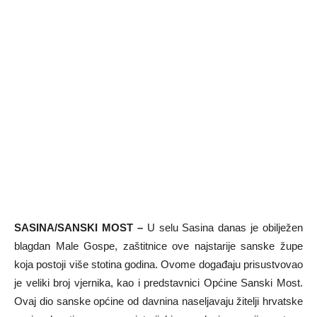
SASINA/SANSKI MOST –
U selu Sasina danas je obilježen
blagdan Male Gospe, zaštitnice ove najstarije sanske župe
koja postoji više stotina godina. Ovome događaju prisustvovao
je veliki broj vjernika, kao i predstavnici Općine Sanski Most.
Ovaj dio sanske općine od davnina naseljavaju žitelji hrvatske