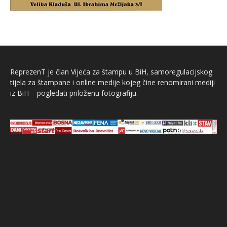
ReprezenT je član Vijeća za štampu u BiH, samoregulacijskog
tijela za štampane i online medije kojeg čine renomirani mediji
iz BiH – pogledati priloženu fotografiju.