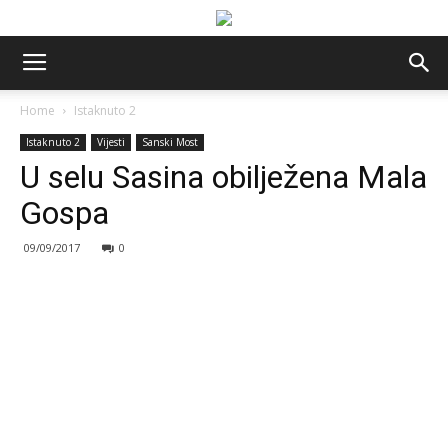
Home
Istaknuto 2
Istaknuto 2
Vijesti
Sanski Most
U selu Sasina obilježena Mala
Gospa
09/09/2017
0