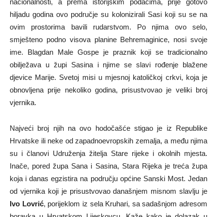
nacionalnosti, a prema istorijskim podacima, prije gotovo
hiljadu godina ovo područje su kolonizirali Sasi koji su se na
ovim prostorima bavili rudarstvom. Po njima ovo selo,
smješteno podno visova planine Behremaginice, nosi svoje
ime. Blagdan Male Gospe je praznik koji se tradicionalno
obilježava u župi Sasina i njime se slavi rođenje blažene
djevice Marije. Svetoj misi u mjesnoj katoličkoj crkvi, koja je
obnovljena prije nekoliko godina, prisustvovao je veliki broj
vjernika.
Najveći broj njih na ovo hodočašće stigao je iz Republike
Hrvatske ili neke od zapadnoevropskih zemalja, a među njima
su i članovi Udruženja žitelja Stare rijeke i okolnih mjesta.
Inače, pored župa Sana i Sasina, Stara Rijeka je treća župa
koja i danas egzistira na području općine Sanski Most. Jedan
od vjernika koji je prisustvovao današnjem misnom slavlju je
Ivo Lovrić
, porijeklom iz sela Kruhari, sa sadašnjom adresom
boravka u Hrvatskom Lijeskovcu. Kaže kako je dolazak u