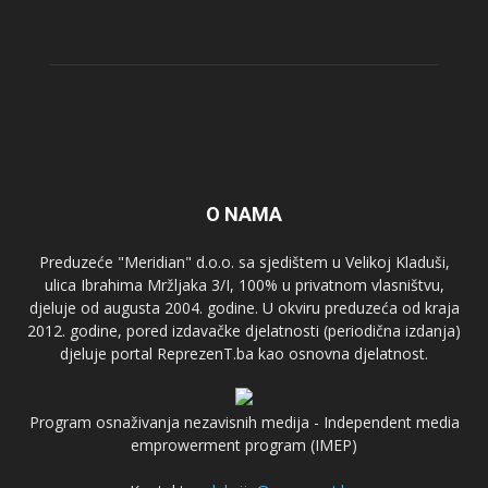
O NAMA
Preduzeće "Meridian" d.o.o. sa sjedištem u Velikoj Kladuši,
ulica Ibrahima Mržljaka 3/I, 100% u privatnom vlasništvu,
djeluje od augusta 2004. godine. U okviru preduzeća od kraja
2012. godine, pored izdavačke djelatnosti (periodična izdanja)
djeluje portal ReprezenT.ba kao osnovna djelatnost.
Program osnaživanja nezavisnih medija - Independent media
emprowerment program (IMEP)