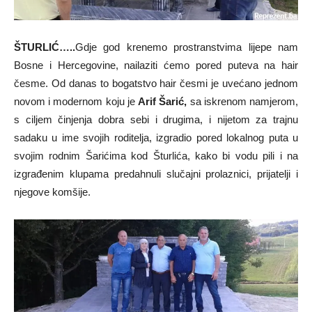
ŠTURLIĆ…..
Gdje god krenemo prostranstvima lijepe nam
Bosne i Hercegovine, nailaziti ćemo pored puteva na hair
česme. Od danas to bogatstvo hair česmi je uvećano jednom
novom i modernom koju je
Arif Šarić,
sa iskrenom namjerom,
s ciljem činjenja dobra sebi i drugima, i nijetom za trajnu
sadaku u ime svojih roditelja, izgradio pored lokalnog puta u
svojim rodnim Šarićima kod Šturlića, kako bi vodu pili i na
izgrađenim klupama predahnuli slučajni prolaznici, prijatelji i
njegove komšije.