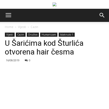
Home
Vijesti
Cazin
Vijesti
Cazin
Društvo
Humanizam
Istaknuto 1
U Šarićima kod Šturlića
otvorena hair česma
16/08/2019
0