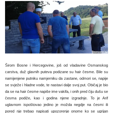
Širom Bosne i Hercegovine, još od vladavine Osmanskog
carstva, duž glavnih puteva podizane su hair česme. Bile su
namijenjene putniku namjerniku da zastane, odmori se, napije
se svježe i hladne vode, te nastavi dalje svoj put. Običaj je bio
da se na hair česme napiše ime vakifa, i onih pred čiju dušu se
česma podiže, kao i godina njene izgradnje. To je Arif
uglavnom ispoštovao jedino je možda negdje na česmi ili
pored nje trebao napisati upozorenje onome ko se ugrijan