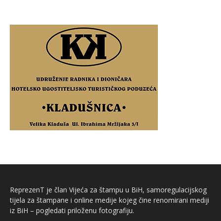
ReprezenT je član Vijeća za štampu u BiH, samoregulacijskog
tijela za štampane i online medije kojeg čine renomirani mediji
iz BiH – pogledati priloženu fotografiju.