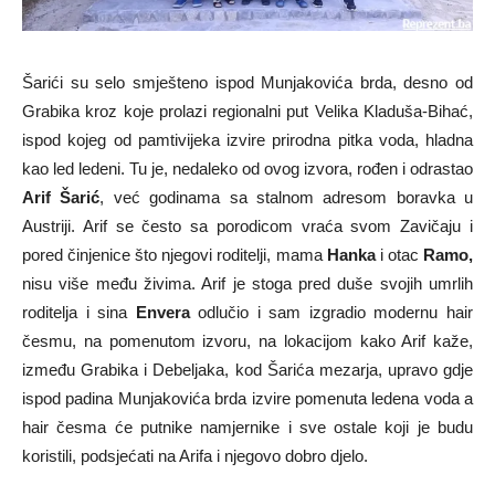
Šarići su selo smješteno ispod Munjakovića brda, desno od
Grabika kroz koje prolazi regionalni put Velika Kladuša-Bihać,
ispod kojeg od pamtivijeka izvire prirodna pitka voda, hladna
kao led ledeni. Tu je, nedaleko od ovog izvora, rođen i odrastao
Arif Šarić
, već godinama sa stalnom adresom boravka u
Austriji. Arif se često sa porodicom vraća svom Zavičaju i
pored činjenice što njegovi roditelji, mama
Hanka
i otac
Ramo,
nisu više među živima. Arif je stoga pred duše svojih umrlih
roditelja i sina
Envera
odlučio i sam izgradio modernu hair
česmu, na pomenutom izvoru, na lokacijom kako Arif kaže,
između Grabika i Debeljaka, kod Šarića mezarja, upravo gdje
ispod padina Munjakovića brda izvire pomenuta ledena voda a
hair česma će putnike namjernike i sve ostale koji je budu
koristili, podsjećati na Arifa i njegovo dobro djelo.