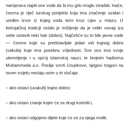
namjerava napiti ove vode da bi mu grlo moglo stradati. Inače,
česma je riječ turskog porijekla koja ima značenje ozidan i
uređen izvor iz kojeg voda teče kroz cijev u mlazu. U
bošnjačkoj tradiciji ostalo je mišljenje da je veliki sevap iza
sebe ostaviti neki hair (dobro). Najčešće su to bile javne vode
— česme koje su predstavljale jedan vid trajnog dobra
(vakufa) koje ima posebnu vrijednost. Sve ovo ima svoje
utemeljenje i u općoj islamskoj nauci, te brojnim hadisima
Muhammeda a.s. Poslije smrti čovjekove, njegovi tragovi na
ovom svijetu nestaju osim u tri slučaja:
– ako ostavi (uvakufi) trajno dobro;
– ako ostavi znanje kojim će se drugi koristiti i,
– ako ostavi odgojeno dijete koje će se za njega moliti.