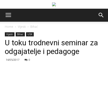
Home
Vijesti
Bihać
Vijesti
Bihać
USK
U toku trodnevni seminar za
odgajatelje i pedagoge
14/05/2017
0