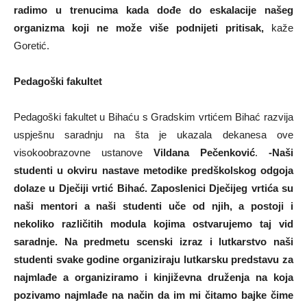
radimo u trenucima kada dođe do eskalacije našeg
organizma koji ne može više podnijeti pritisak,
kaže
Goretić.
Pedagoški fakultet
Pedagoški fakultet u Bihaću s Gradskim vrtićem Bihać razvija
uspješnu saradnju na šta je ukazala dekanesa ove
visokoobrazovne ustanove
Vildana Pečenković
.
-Naši
studenti u okviru nastave metodike predškolskog odgoja
dolaze u Dječiji vrtić Bihać. Zaposlenici Dječijeg vrtića su
naši mentori a naši studenti uče od njih, a postoji i
nekoliko različitih modula kojima ostvarujemo taj vid
saradnje. Na predmetu scenski izraz i lutkarstvo naši
studenti svake godine organiziraju lutkarsku predstavu za
najmlađe a organiziramo i kinjiževna druženja na koja
pozivamo najmlađe na način da im mi čitamo bajke čime