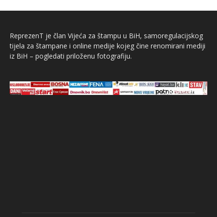
ReprezenT je član Vijeća za štampu u BiH, samoregulacijskog
tijela za štampane i online medije kojeg čine renomirani mediji
iz BiH – pogledati priloženu fotografiju.