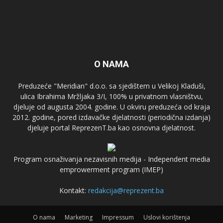
O NAMA
Preduzeće "Meridian" d.o.o. sa sjedištem u Velikoj Kladuši,
ulica Ibrahima Mržljaka 3/I, 100% u privatnom vlasništvu,
djeluje od augusta 2004. godine. U okviru preduzeća od kraja
2012. godine, pored izdavačke djelatnosti (periodična izdanja)
djeluje portal ReprezenT.ba kao osnovna djelatnost.
Program osnaživanja nezavisnih medija - Independent media
emprowerment program (IMEP)
Kontakt:
redakcija@reprezent.ba
O nama
Marketing
Impressum
Uslovi korištenja