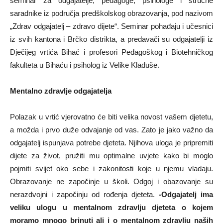
seminar za odgajatelje, pedagoge, psihologe i stručne
saradnike iz područja predškolskog obrazovanja, pod nazivom
„Zdrav odgajatelj – zdravo dijete“. Seminar pohađaju i učesnici
iz svih kantona i Brčko distrikta, a predavači su odgajatelji iz
Dječijeg vrtića Bihać i profesori Pedagoškog i Biotehničkog
fakulteta u Bihaću i psiholog iz Velike Kladuše.
Mentalno zdravlje odgajatelja
Polazak u vrtić vjerovatno će biti velika novost vašem djetetu,
a možda i prvo duže odvajanje od vas. Zato je jako važno da
odgajatelj ispunjava potrebe djeteta. Njihova uloga je pripremiti
dijete za život, pružiti mu optimalne uvjete kako bi moglo
pojmiti svijet oko sebe i zakonitosti koje u njemu vladaju.
Obrazovanje ne započinje u školi. Odgoj i obazovanje su
nerazdvojni i započinju od rođenja djeteta.
-Odgajatelj ima
veliku ulogu u mentalnom zdravlju djeteta o kojem
moramo mnogo brinuti ali i o mentalnom zdravlju naših