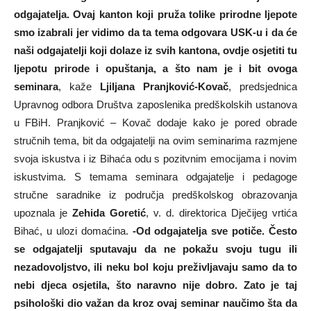
odgajatelja. Ovaj kanton koji pruža tolike prirodne ljepote
smo izabrali jer vidimo da ta tema odgovara USK-u i da će
naši odgajatelji koji dolaze iz svih kantona, ovdje osjetiti tu
ljepotu prirode i opuštanja, a što nam je i bit ovoga
seminara
, kaže
Ljiljana Pranjković-Kovač
, predsjednica
Upravnog odbora Društva zaposlenika predškolskih ustanova
u FBiH. Pranjković – Kovač dodaje kako je pored obrade
stručnih tema, bit da odgajatelji na ovim seminarima razmjene
svoja iskustva i iz Bihaća odu s pozitvnim emocijama i novim
iskustvima. S temama seminara odgajatelje i pedagoge
stručne saradnike iz područja predškolskog obrazovanja
upoznala je
Zehida Goretić
, v. d. direktorica Dječijeg vrtića
Bihać, u ulozi domaćina.
-Od odgajatelja sve potiče. Često
se odgajatelji sputavaju da ne pokažu svoju tugu ili
nezadovoljstvo, ili neku bol koju preživljavaju samo da to
nebi djeca osjetila, što naravno nije dobro. Zato je taj
psihološki dio važan da kroz ovaj seminar naučimo šta da