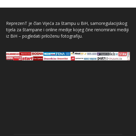
ReprezenT je član Vijeća za štampu u BiH, samoregulacijskog
tijela za štampane i online medije kojeg čine renomirani mediji
iz BiH – pogledati priloženu fotografiju.