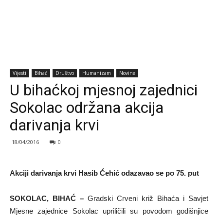
Vijesti
Bihać
Društvo
Humanizam
Novine
U bihaćkoj mjesnoj zajednici
Sokolac održana akcija
darivanja krvi
18/04/2016
0
Akciji darivanja krvi Hasib Ćehić odazavao se po 75. put
SOKOLAC, BIHAĆ –
Gradski Crveni križ Bihaća i Savjet
Mjesne zajednice Sokolac upriličili su povodom godišnjice