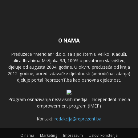
O NAMA
Preduzeće "Meridian" d.o.o. sa sjedištem u Velikoj Kladuši,
ulica Ibrahima Mržljaka 3/I, 100% u privatnom vlasništvu,
djeluje od augusta 2004. godine. U okviru preduzeća od kraja
2012. godine, pored izdavačke djelatnosti (periodična izdanja)
djeluje portal ReprezenT.ba kao osnovna djelatnost.
Program osnaživanja nezavisnih medija - Independent media
emprowerment program (IMEP)
Kontakt:
redakcija@reprezent.ba
O nama
Marketing
Impressum
Uslovi korištenja