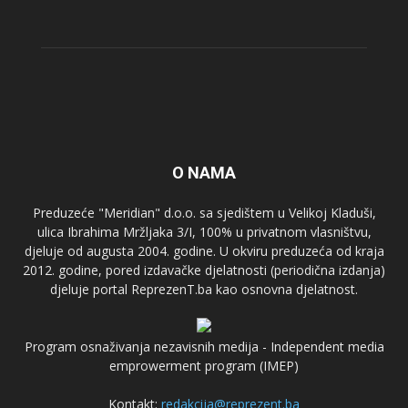
O NAMA
Preduzeće "Meridian" d.o.o. sa sjedištem u Velikoj Kladuši,
ulica Ibrahima Mržljaka 3/I, 100% u privatnom vlasništvu,
djeluje od augusta 2004. godine. U okviru preduzeća od kraja
2012. godine, pored izdavačke djelatnosti (periodična izdanja)
djeluje portal ReprezenT.ba kao osnovna djelatnost.
Program osnaživanja nezavisnih medija - Independent media
emprowerment program (IMEP)
Kontakt:
redakcija@reprezent.ba