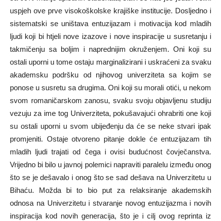
uspjeh ove prve visokoškolske krajiške institucije. Dosljedno i
sistematski se uništava entuzijazam i motivacija kod mladih
ljudi koji bi htjeli nove izazove i nove inspiracije u susretanju i
takmičenju sa boljim i naprednijim okruženjem. Oni koji su
ostali uporni u tome ostaju marginalizirani i uskraćeni za svaku
akademsku podršku od njihovog univerziteta sa kojim se
ponose u susretu sa drugima. Oni koji su morali otići, u nekom
svom romaničarskom zanosu, svaku svoju objavljenu studiju
vezuju za ime tog Univerziteta, pokušavajući ohrabriti one koji
su ostali uporni u svom ubijeđenju da će se neke stvari ipak
promjeniti. Ostaje otvoreno pitanje dokle će entuzijazam tih
mladih ljudi trajati od čega i ovisi budućnost čovječanstva.
Vrijedno bi bilo u javnoj polemici napraviti paralelu između onog
što se je dešavalo i onog što se sad dešava na Univerzitetu u
Bihaću. Možda bi to bio put za relaksiranje akademskih
odnosa na Univerzitetu i stvaranje novog entuzijazma i novih
inspiracija kod novih generacija, što je i cilj ovog reprinta iz