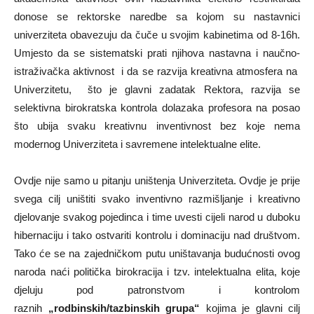
donose se rektorske naredbe sa kojom su nastavnici
univerziteta obavezuju da čuče u svojim kabinetima od 8-16h.
Umjesto da se sistematski prati njihova nastavna i naučno-
istraživačka aktivnost i da se razvija kreativna atmosfera na
Univerzitetu, što je glavni zadatak Rektora, razvija se
selektivna birokratska kontrola dolazaka profesora na posao
što ubija svaku kreativnu inventivnost bez koje nema
modernog Univerziteta i savremene intelektualne elite.
Ovdje nije samo u pitanju uništenja Univerziteta. Ovdje je prije
svega cilj uništiti svako inventivno razmišljanje i kreativno
djelovanje svakog pojedinca i time uvesti cijeli narod u duboku
hibernaciju i tako ostvariti kontrolu i dominaciju nad društvom.
Tako će se na zajedničkom putu uništavanja budućnosti ovog
naroda naći politička birokracija i tzv. intelektualna elita, koje
djeluju pod patronstvom i kontrolom
raznih
„rodbinskih/tazbinskih grupa“
kojima je glavni cilj