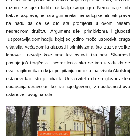
razum zastaje i ludilo nastavlja svoju igru. Nema dalje bilo
kakve rasprave, nema argumenata, nema logike niti pak prava
na nadu da će se bilo šta promjeniti u ovom našem
nesrećnom društvu. Argument sile, primitivizma i gluposti
uspostavlja dominaciju kojoj se jedino može usprotiviti druga
viša sila, veća gomila gluposti i primitivizma, što izaziva velike
lomove i nevolje koje smo tek ostavili iza nas. Stvarnost
postaje još tragičnija i besmislenija ako se ima u vidu da se
ova tragikomika odvija po pitanju odnosa na visokoškolskoj
ustanovi kao što je bihaćki Univerzitet i da su glavni akteri
dešavanja upravo oni koji su najodgovorniji za budućnost ove
ustanove i ovog naroda.