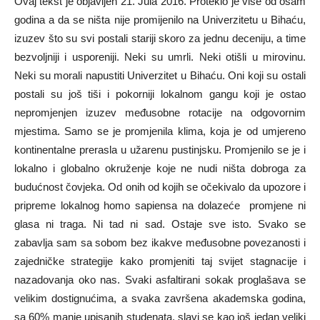
Ovaj tekst je objavljen 21. Jula 2016. Proteklo je više od osam
godina a da se ništa nije promijenilo na Univerzitetu u Bihaću,
izuzev što su svi postali stariji skoro za jednu deceniju, a time
bezvoljniji i usporeniji. Neki su umrli. Neki otišli u mirovinu.
Neki su morali napustiti Univerzitet u Bihaću. Oni koji su ostali
postali su još tiši i pokorniji lokalnom gangu koji je ostao
nepromjenjen izuzev međusobne rotacije na odgovornim
mjestima. Samo se je promjenila klima, koja je od umjereno
kontinentalne prerasla u užarenu pustinjsku. Promjenilo se je i
lokalno i globalno okruženje koje ne nudi ništa dobroga za
budućnost čovjeka. Od onih od kojih se očekivalo da upozore i
pripreme lokalnog homo sapiensa na dolazeće promjene ni
glasa ni traga. Ni tad ni sad. Ostaje sve isto. Svako se
zabavlja sam sa sobom bez ikakve međusobne povezanosti i
zajedničke strategije kako promjeniti taj svijet stagnacije i
nazadovanja oko nas. Svaki asfaltirani sokak proglašava se
velikim dostignućima, a svaka završena akademska godina,
sa 60% manje upisanih studenata, slavi se kao još jedan veliki