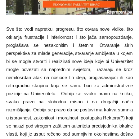
Sve što vodi napretku, progresu, što otvara nove vidike, što
otklanja frustracije i inferiornost i što jača samopouzdanje,
proglašava se nezakonitim i štetnim. Otvaranje širih
perspektiva za mlade generacije, stvaranje ambijenta u kojem
bi se mogle stvoriti i realizirati nove ideja koje bi Univerzitet
mogle povezati sa naprednim svijetom, razaraju se kroz
nemilosrdan atak na nosioce tih ideja, proglašavajući ih kao
retrogradnu skupinu koja se samo bori za administrativne
pozicije na Univerzitetu. Odbija se svako pravo na kritiku,
svako pravo na slobodnu misao i na drugačiji način
razmišljanja. Odbija se pravo da se postavi ma kakva sumnja
u ispravnost, zakonitost i moralnost postupaka Rektora(?) koji
se nalazi pod strogom zaštitom autoriteta predsjednika lokalne
vlasti, koji je usput rečeno pod sumnjivim okolnostima došao