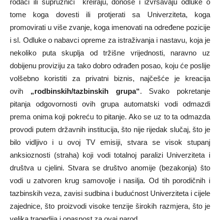
rođaci ili supružnici kreiraju, donose i izvršavaju odluke o
tome koga dovesti ili protjerati sa Univerziteta, koga
promovirati u više zvanje, koga imenovati na određene pozicije
i sl. Odluke o nabavci opreme za istraživanja i nastavu, koja je
nekoliko puta skuplja od tržišne vrijednosti, naravno uz
dobijenu proviziju za tako dobro odrađen posao, koju će poslije
volšebno koristiti za privatni biznis, najčešće je kreacija
ovih
„rodbinskih/tazbinskih grupa“
. Svako pokretanje
pitanja odgovornosti ovih grupa automatski vodi odmazdi
prema onima koji pokreću to pitanje. Ako se uz to ta odmazda
provodi putem državnih institucija, što nije rijedak slučaj, što je
bilo vidljivo i u ovoj TV emisiji, stvara se visok stupanj
anksioznosti (straha) koji vodi totalnoj paralizi Univerziteta i
društva u cjelini. Stvara se društvo anomije (bezakonja) što
vodi u zatvoren krug samovolje i nasilja. Od tih porodičnih i
tazbinskih veza, zavisi sudbina i budućnost Univerziteta i cijele
zajednice, što proizvodi visoke tenzije širokih razmjera, što je
velika tragedija i opasnost za ovaj narod.