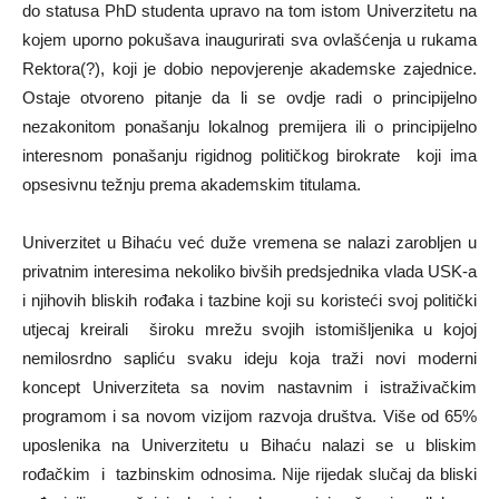
do statusa PhD studenta upravo na tom istom Univerzitetu na
kojem uporno pokušava inaugurirati sva ovlašćenja u rukama
Rektora(?), koji je dobio nepovjerenje akademske zajednice.
Ostaje otvoreno pitanje da li se ovdje radi o principijelno
nezakonitom ponašanju lokalnog premijera ili o principijelno
interesnom ponašanju rigidnog političkog birokrate koji ima
opsesivnu težnju prema akademskim titulama.
Univerzitet u Bihaću već duže vremena se nalazi zarobljen u
privatnim interesima nekoliko bivših predsjednika vlada USK-a
i njihovih bliskih rođaka i tazbine koji su koristeći svoj politički
utjecaj kreirali široku mrežu svojih istomišljenika u kojoj
nemilosrdno sapliću svaku ideju koja traži novi moderni
koncept Univerziteta sa novim nastavnim i istraživačkim
programom i sa novom vizijom razvoja društva. Više od 65%
uposlenika na Univerzitetu u Bihaću nalazi se u bliskim
rođačkim i tazbinskim odnosima. Nije rijedak slučaj da bliski