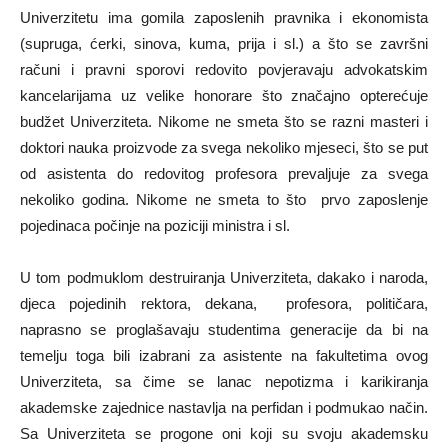
Univerzitetu ima gomila zaposlenih pravnika i ekonomista
(supruga, ćerki, sinova, kuma, prija i sl.) a što se završni
računi i pravni sporovi redovito povjeravaju advokatskim
kancelarijama uz velike honorare što značajno opterećuje
budžet Univerziteta. Nikome ne smeta što se razni masteri i
doktori nauka proizvode za svega nekoliko mjeseci, što se put
od asistenta do redovitog profesora prevaljuje za svega
nekoliko godina. Nikome ne smeta to što prvo zaposlenje
pojedinaca počinje na poziciji ministra i sl.
U tom podmuklom destruiranja Univerziteta, dakako i naroda,
djeca pojedinih rektora, dekana, profesora, političara,
naprasno se proglašavaju studentima generacije da bi na
temelju toga bili izabrani za asistente na fakultetima ovog
Univerziteta, sa čime se lanac nepotizma i karikiranja
akademske zajednice nastavlja na perfidan i podmukao način.
Sa Univerziteta se progone oni koji su svoju akademsku