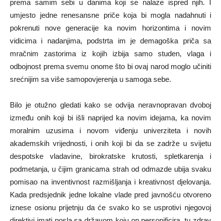
prema samim sebi u danima koji se nalaze ispred njih. I
umjesto jedne renesansne priče koja bi mogla nadahnuti i
pokrenuti nove generacije ka novim horizontima i novim
vidicima i nadanjima, podstrta im je demagoška priča sa
mračnim zastorima iz kojih izbija samo studen, vlaga i
odbojnost prema svemu onome što bi ovaj narod moglo učiniti
srećnijim sa više samopovjerenja u samoga sebe.
Bilo je otužno gledati kako se odvija neravnopravan dvoboj
između onih koji bi išli naprijed ka novim idejama, ka novim
moralnim uzusima i novom viđenju univerziteta i novih
akademskih vrijednosti, i onih koji bi da se zadrže u svijetu
despotske vladavine, birokratske krutosti, spletkarenja i
podmetanja, u čijim granicama strah od odmazde ubija svaku
pomisao na inventivnost razmišljanja i kreativnost djelovanja.
Kada predsjednik jedne lokalne vlade pred javnošću otvoreno
iznese osionu prijetnju da će svako ko se usprotivi njegovoj
direktivi imati posla sa državom koju on personificira, tu zdrav