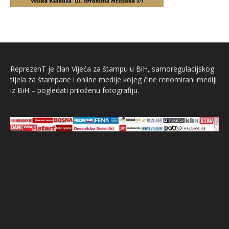
ReprezenT je član Vijeća za štampu u BiH, samoregulacijskog
tijela za štampane i online medije kojeg čine renomirani mediji
iz BiH – pogledati priloženu fotografiju.