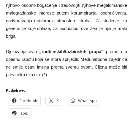
njihovo osobno bogaćenje i zadovoljiti njihove megalomanske
malograđanske interese putem korumpiranja, podmićivanja,
dodvoravanja i stvaranja atmosfere straha. Za studente, za
generacije koje dolaze, za budućnost ove zemlje njih je malo
briga.
Djelovanje ovih
„rodbinskih/tazbinskih grupa“
prerasta u
opasnu rabotu koja se mora spriječiti. Međunarodna zajednica
ne smije ostati imuna prema svemu ovom. Cijena može biti
previsoka i za nju.
(*)
Podjeli ovo:
Facebook
X
WhatsApp
Ispis