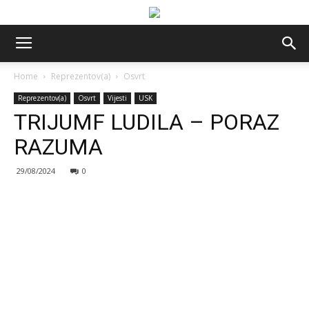
Home
Reprezentov(a)
Osvrt
Reprezentov(a)
Osvrt
Vijesti
USK
TRIJUMF LUDILA – PORAZ
RAZUMA
29/08/2024
0