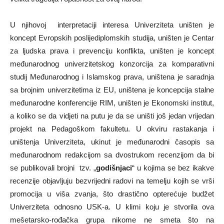
U njihovoj interpretaciji interesa Univerziteta uništen je
koncept Evropskih poslijediplomskih studija, uništen je Centar
za ljudska prava i prevenciju konflikta, uništen je koncept
međunarodnog univerzitetskog konzorcija za komparativni
studij Međunarodnog i Islamskog prava, uništena je saradnja
sa brojnim univerzitetima iz EU, uništena je koncepcija stalne
međunarodne konferencije RIM, uništen je Ekonomski institut,
a koliko se da vidjeti na putu je da se uništi još jedan vrijedan
projekt na Pedagoškom fakultetu. U okviru rastakanja i
uništenja Univerziteta, ukinut je međunarodni časopis sa
međunarodnom redakcijom sa dvostrukom recenzijom da bi
se publikovali brojni tzv. „
godišnjaci
“ u kojima se bez ikakve
recenzije objavljuju bezvrijedni radovi na temelju kojih se vrši
promocija u viša zvanja, što drastično opterećuje budžet
Univerziteta odnosno USK-a. U klimi koju je stvorila ova
mešetarsko-rođačka grupa nikome ne smeta što na