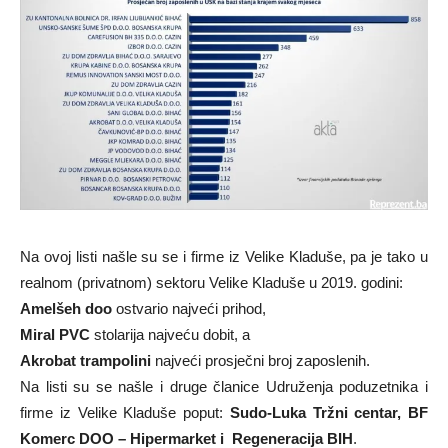
Na ovoj listi našle su se i firme iz Velike Kladuše, pa je tako u
realnom (privatnom) sektoru Velike Kladuše u 2019. godini:
Amelšeh doo
ostvario najveći prihod,
Miral PVC
stolarija najveću dobit, a
Akrobat trampolini
najveći prosječni broj zaposlenih.
Na listi su se našle i druge članice Udruženja poduzetnika i
firme iz Velike Kladuše poput:
Sudo-Luka Tržni centar,
BF
Komerc DOO – Hipermarket i Regeneracija BIH
.