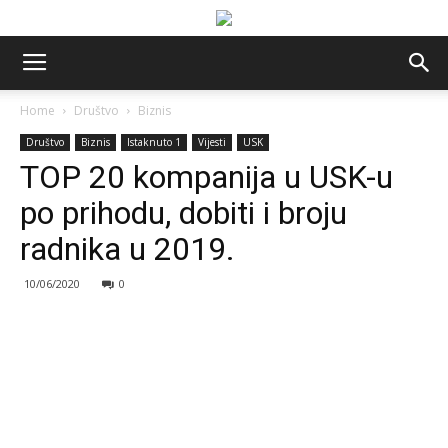
Home
Društvo
Biznis
Društvo
Biznis
Istaknuto 1
Vijesti
USK
TOP 20 kompanija u USK-u
po prihodu, dobiti i broju
radnika u 2019.
10/06/2020
0