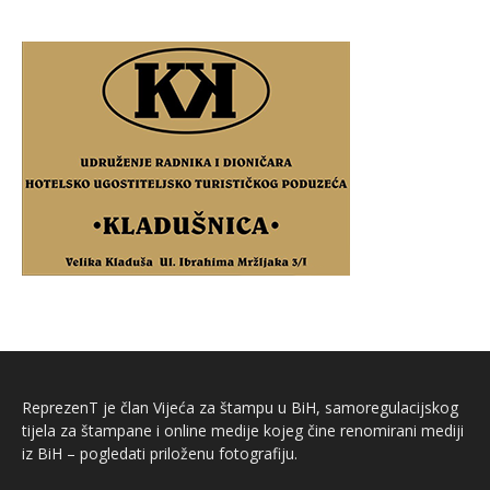
ReprezenT je član Vijeća za štampu u BiH, samoregulacijskog
tijela za štampane i online medije kojeg čine renomirani mediji
iz BiH – pogledati priloženu fotografiju.