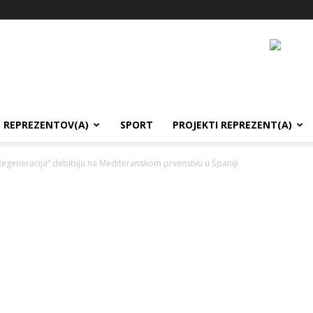
REPREZENTOV(A)
SPORT
PROJEKTI REPREZENT(A)
Regeneracija“ debituju na Mediteranskom prvenstvu u Španiji