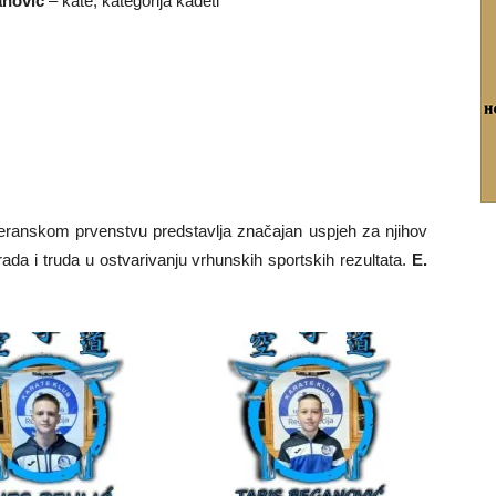
anović
– kate, kategorija kadeti
eranskom prvenstvu predstavlja značajan uspjeh za njihov
rada i truda u ostvarivanju vrhunskih sportskih rezultata.
E.