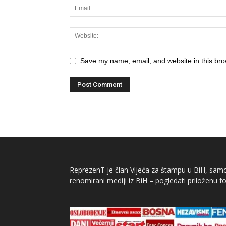
Save my name, email, and website in this bro
ReprezenT je član Vijeća za štampu u BiH, samor
renomirani mediji iz BiH – pogledati priloženu fo