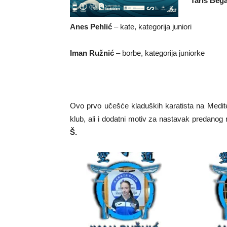
Taris Beg
Anes Pehlić
– kate, kategorija juniori
Iman Ružnić
– borbe, kategorija juniorke
Ovo prvo učešće kladuških karatista na Medit
klub, ali i dodatni motiv za nastavak predanog 
Š.