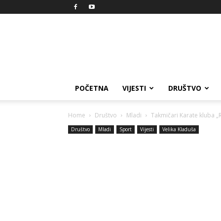
Reprezent
POČETNA
VIJESTI
DRUŠTVO
Home
Društvo
Mladi
Takmičari Karate kluba „
Društvo
Mladi
Sport
Vijesti
Velika Kladuša