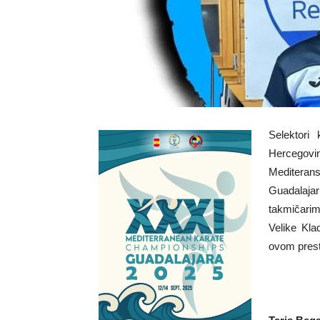
Selektori 
Hercegovin
Mediteran
Guadalajar
takmičarim
Velike Kla
ovom prest