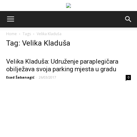
Home
Tags
Velika Kladuša
Tag: Velika Kladuša
Velika Kladuša: Udruženje paraplegičara
obilježava svoja parking mjesta u gradu
Esad Šabanagić
-
26/03/2017
0