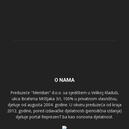
O NAMA
Preduzeće "Meridian" d.o.o. sa sjedištem u Velikoj Kladuši,
ulica Ibrahima Mržljaka 3/I, 100% u privatnom vlasništvu,
djeluje od augusta 2004. godine. U okviru preduzeća od kraja
2012. godine, pored izdavačke djelatnosti (periodična izdanja)
djeluje portal ReprezenT.ba kao osnovna djelatnost.