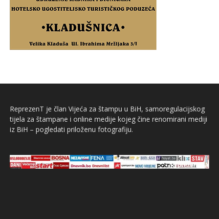
ReprezenT je član Vijeća za štampu u BiH, samoregulacijskog
tijela za štampane i online medije kojeg čine renomirani mediji
iz BiH – pogledati priloženu fotografiju.