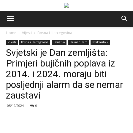
Home
Vijesti
Bosna i Hercegovina
Vijesti
Bosna i Hercegovina
Društvo
Humanizam
Istaknuto 2
Svjetski je Dan zemljišta:
Primjeri bujičnih poplava iz
2014. i 2024. moraju biti
posljednji alarm da se nemar
zaustavi
05/12/2024
0