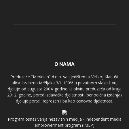
O NAMA
Preduzeće "Meridian" d.o.o. sa sjedištem u Velikoj Kladuši,
ulica Ibrahima Mržljaka 3/I, 100% u privatnom vlasništvu,
djeluje od augusta 2004. godine. U okviru preduzeća od kraja
2012. godine, pored izdavačke djelatnosti (periodična izdanja)
djeluje portal ReprezenT.ba kao osnovna djelatnost.
Program osnaživanja nezavisnih medija - Independent media
emprowerment program (IMEP)