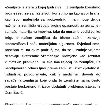
-Zemljište je sfera u kojoj ljudi žive, i iz zemljišta koristimo
brojne resurse za naš život i koristimo ga kao izvor hrane,
kao izvor materijala za proizvodnju i na mnoge druge
načine. Iz zemljišta vrebaju brojne opasnosti, za zdravlje i
za našu materijalnu imovinu, tako da moramo voditi veliku
brigu o našem zemljištu da bismo zaštitili zdravlje
stanovništva i našu materijalnu sigurnost. Svjedoci smo,
posebno mi na ovim područjima, da se u zadnje vrijeme
dešavaju ekstremne vremenske promjene kao rezultat
klimatskih promjena. To sve ima utjecaj na zemljište, uz
neodgovoran odnos ljudi prema zemljištu kroz djelatnosti
industrije, poljoprivrede, čak i medicine, dovodi do
zagađenja zemljišta koje onda to zemljište nama često
postaje beskorisno ili izvor dodatnih problema
, istakao je
Durmišević.
Skup je organizovan za zdravstvene profesionalce, sanitarne,