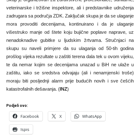
veterinarske i tržišne inspektore, ali i predstavnike udruženja
zadrugara sa područja ZDK. Zaključak skupa je da se ulaganje
mora provoditi decenijama, kontinuirano i da je ulaganje
višestruko manje od štete koju bujične poplave naprave, uz
nenadoknadive gubitke u ljudskim žrtvama. Stručnjaci na
skupu su naveli primjere da su ulaganja od 50-tih godina
prošlog vijeka rezultate u zaštiti terena dala tek u ovom vijeku,
te da nemar kojim se decenijama unazad u BiH ne ulaže u
zaštitu, iako se sredstva odvajaju (ali i nenamjenski troše)
moraju biti posljednji alarm prije budućih novih i sve češćih
katastrofalnih dešavanja. (
INZ
)
Podjeli ovo:
Facebook
X
WhatsApp
Ispis