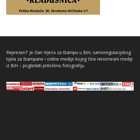
ReprezenT je član Vijeća za štampu u BiH, samoregulacijskog
tijela za štampane i online medije kojeg čine renomirani mediji
iz BiH – pogledati priloženu fotografiju.