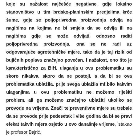
koje su nažalost najčešće negativne, gdje lokalno
stanovništvo u tim brdsko-planinskim predjelima krče
šume, gdje se poljoprivredna proizvodnja odvija na
nagibima na kojima ne bi smjela da se odvija ili na
nagibima gdje se može odvijati, odnosno raditi
poljoprivredna proizvodnja, ona se ne radi uz
odgovarajuće agrotehničke mjere, tako da je taj rizik od
bujičnih poplava značajno povećan. I nažalost, ono što je
karakteristično za BiH, ulaganja u ovu problematiku su
skoro nikakva, skoro da ne postoji, a da bi se ova
problematika ublažila, prije svega ublažila mi bilo kakvim
ulaganjima u ovu problematiku ne možemo riješiti
problem, ali ga možemo značajno ublažiti ukoliko se
provode na vrijeme. Znači te preventivne mjere su trebale
da se provode prije pedesetak i više godina da bi se pravi
efekat takvih mjera osjetio u ovo današnje vrijeme
, istakao
je profesor Bajrić.