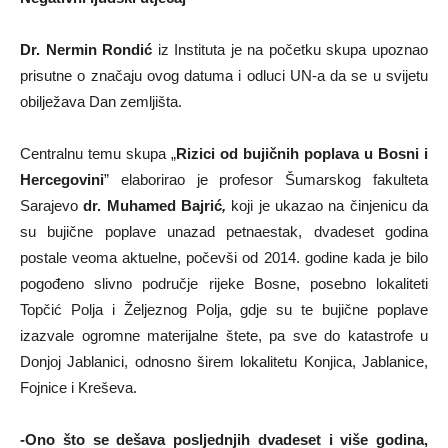
Dr. Nermin Rondić
iz Instituta je na početku skupa upoznao
prisutne o značaju ovog datuma i odluci UN-a da se u svijetu​
obilježava Dan zemljišta.
Centralnu temu skupa „
Rizici od bujičnih poplava u Bosni i
Hercegovini
” elaborirao je profesor Šumarskog fakulteta
Sarajevo
dr. Muhamed Bajrić
,
koji je ukazao na činjenicu da
su bujične poplave unazad petnaestak, dvadeset godina
postale veoma aktuelne, počevši od 2014. godine kada je bilo
pogođeno slivno područje rijeke Bosne, posebno lokaliteti
Topčić Polja i Željeznog Polja, gdje su te bujične poplave
izazvale ogromne materijalne štete, pa sve do katastrofe u
Donjoj Jablanici, odnosno širem lokalitetu Konjica, Jablanice,
Fojnice i Kreševa.
-Ono što se dešava posljednjih dvadeset i više godina,