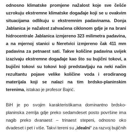
odnosno klimatske promjene nažalost koje sve češće
uzrokuju ekstremne klimatske događaje koji se u ovakvim
situacijama odlikuju u ekstremnim padavinama. Donja
Jablanica je nažalost zahvaćena ciklonom gdje je na brani
hidrocentrale Jablanica izmjereno 323 milimetra padavina,
a na mjernoj stanici u Neretvici izmjereno čak 411 mm
padavina za petnaest sati. Takve količine padavina uvijek
izazivaju ekstremne događaje kao što su bujični tokovi, a
bujični tokovi su tokovi koji predstavljaju na neki način
rezultantu pojave velike količine voda i erodiranog
materijala koji se nalazi na tim brdsko-planinskim
terenima
, istakao je profesor Bajrić.
BiH je po svojim karakteristikama dominantno brdsko-
planinska zemlja gdje preko sedamdeset posto površine ima
nagib preko dvanaest – trinaest stepeni, odnosno oko
dvadeset i pet i više. Takvi tereni su „
idealni
“ za razvoj bujičnih