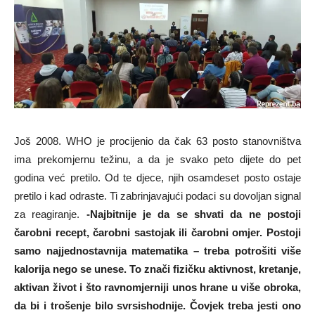
Još 2008. WHO je procijenio da čak 63 posto stanovništva
ima prekomjernu težinu, a da je svako peto dijete do pet
godina već pretilo. Od te djece, njih osamdeset posto ostaje
pretilo i kad odraste. Ti zabrinjavajući podaci su dovoljan signal
za reagiranje.
-Najbitnije je da se shvati da ne postoji
čarobni recept, čarobni sastojak ili čarobni omjer. Postoji
samo najjednostavnija matematika – treba potrošiti više
kalorija nego se unese. To znači fizičku aktivnost, kretanje,
aktivan život i što ravnomjerniji unos hrane u više obroka,
da bi i trošenje bilo svrsishodnije. Čovjek treba jesti ono