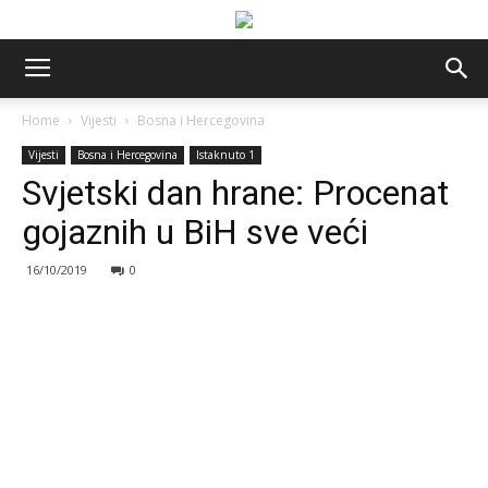
Home
Vijesti
Bosna i Hercegovina
Vijesti
Bosna i Hercegovina
Istaknuto 1
Svjetski dan hrane: Procenat
gojaznih u BiH sve veći
16/10/2019
0