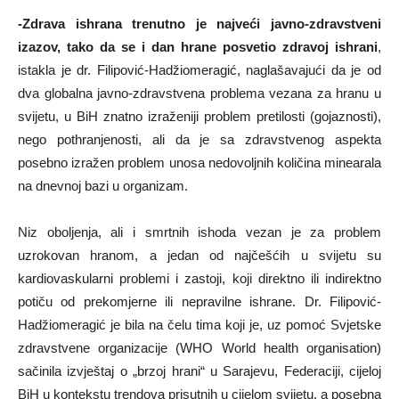
-Zdrava ishrana trenutno je najveći javno-zdravstveni
izazov, tako da se i dan hrane posvetio zdravoj ishrani
,
istakla je dr. Filipović-Hadžiomeragić, naglašavajući da je od
dva globalna javno-zdravstvena problema vezana za hranu u
svijetu, u BiH znatno izraženiji problem pretilosti (gojaznosti),
nego pothranjenosti, ali da je sa zdravstvenog aspekta
posebno izražen problem unosa nedovoljnih količina minearala
na dnevnoj bazi u organizam.
Niz oboljenja, ali i smrtnih ishoda vezan je za problem
uzrokovan hranom, a jedan od najčešćih u svijetu su
kardiovaskularni problemi i zastoji, koji direktno ili indirektno
potiču od prekomjerne ili nepravilne ishrane. Dr. Filipović-
Hadžiomeragić je bila na čelu tima koji je, uz pomoć Svjetske
zdravstvene organizacije (WHO World health organisation)
sačinila izvještaj o „brzoj hrani“ u Sarajevu, Federaciji, cijeloj
BiH u kontekstu trendova prisutnih u cijelom svijetu, a posebna