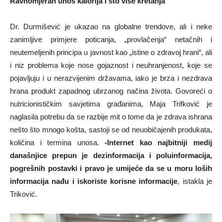
Ravnomjeran unos kalorija i što više kretanja
Dr. Durmišević je ukazao na globalne trendove, ali i neke
zanimljive primjere poticanja, „provlačenja“ netačnih i
neutemeljenih principa u javnost kao „istine o zdravoj hrani“, ali
i niz problema koje nose gojaznost i neuhranjenost, koje se
pojavljuju i u nerazvijenim državama, iako je brza i nezdrava
hrana produkt zapadnog ubrzanog načina života. Govoreći o
nutricionističkim savjetima građanima, Maja Trifković je
naglasila potrebu da se razbije mit o tome da je zdrava ishrana
nešto što mnogo košta, sastoji se od neuobičajenih produkata,
količina i termina unosa.
-Internet kao najbitniji medij
današnjice prepun je dezinformacija i poluinformacija,
pogrešnih postavki i pravo je umijeće da se u moru loših
informacija nađu i iskoriste korisne informacije
, istakla je
Triković.