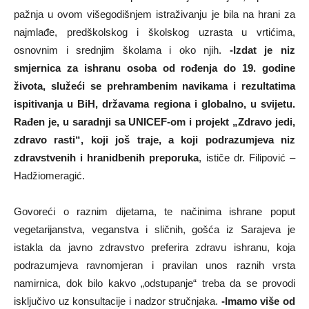
pažnja u ovom višegodišnjem istraživanju je bila na hrani za
najmlađe, predškolskog i školskog uzrasta u vrtićima,
osnovnim i srednjim školama i oko njih.
-Izdat je niz
smjernica za ishranu osoba od rođenja do 19. godine
života, služeći se prehrambenim navikama i rezultatima
ispitivanja u BiH, državama regiona i globalno, u svijetu.
Rađen je, u saradnji sa UNICEF-om i projekt „Zdravo jedi,
zdravo rasti“, koji još traje, a koji podrazumjeva niz
zdravstvenih i hranidbenih preporuka
, ističe dr. Filipović –
Hadžiomeragić.
Govoreći o raznim dijetama, te načinima ishrane poput
vegetarijanstva, veganstva i sličnih, gošća iz Sarajeva je
istakla da javno zdravstvo preferira zdravu ishranu, koja
podrazumjeva ravnomjeran i pravilan unos raznih vrsta
namirnica, dok bilo kakvo „odstupanje“ treba da se provodi
isključivo uz konsultacije i nadzor stručnjaka.
-Imamo više od