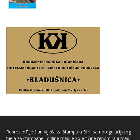
ReprezenT je član Vijeća za štampu u BiH, samoregulacijskog
tijela za štampane i online medije kojeg čine renomirani mediji