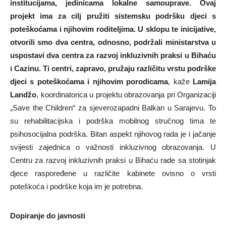
institucijama, jedinicama lokalne samouprave. Ovaj
projekt ima za cilj pružiti sistemsku podršku djeci s
poteškoćama i njihovim roditeljima. U sklopu te inicijative,
otvorili smo dva centra, odnosno, podržali ministarstva u
uspostavi dva centra za razvoj inkluzivnih praksi u Bihaću
i Cazinu. Ti centri, zapravo, pružaju različitu vrstu podrške
djeci s poteškoćama i njihovim porodicama
, kaže
Lamija
Landžo
, koordinatorica u projektu obrazovanja pri Organizaciji
„Save the Children“ za sjeverozapadni Balkan u Sarajevu. To
su rehabilitacijska i podrška mobilnog stručnog tima te
psihosocijalna podrška. Bitan aspekt njihovog rada je i jačanje
svijesti zajednica o važnosti inkluzivnog obrazovanja. U
Centru za razvoj inkluzivnih praksi u Bihaću rade sa stotinjak
djece raspoređene u različite kabinete ovisno o vrsti
poteškoća i podrške koja im je potrebna.
Dopiranje do javnosti