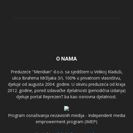
O NAMA
Preduzeće "Meridian" d.o.o. sa sjedištem u Velikoj Kladuši,
ulica Ibrahima Mržljaka 3/I, 100% u privatnom vlasništvu,
djeluje od augusta 2004. godine. U okviru preduzeća od kraja
2012. godine, pored izdavačke djelatnosti (periodična izdanja)
djeluje portal ReprezenT.ba kao osnovna djelatnost.
Program osnaživanja nezavisnih medija - Independent media
emprowerment program (IMEP)