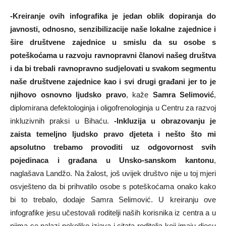
-Kreiranje ovih infografika je jedan oblik dopiranja do
javnosti, odnosno, senzibilizacije naše lokalne zajednice i
šire društvene zajednice u smislu da su osobe s
poteškoćama u razvoju ravnopravni članovi našeg društva
i da bi trebali ravnopravno sudjelovati u svakom segmentu
naše društvene zajednice kao i svi drugi građani jer to je
njihovo osnovno ljudsko pravo
, kaže
Samra Selimović
,
diplomirana defektologinja i oligofrenologinja u Centru za razvoj
inkluzivnih praksi u Bihaću.
-Inkluzija u obrazovanju je
zaista temeljno ljudsko pravo djeteta i nešto što mi
apsolutno trebamo provoditi uz odgovornost svih
pojedinaca i građana u Unsko-sanskom kantonu
,
naglašava Landžo. Na žalost, još uvijek društvo nije u toj mjeri
osvješteno da bi prihvatilo osobe s poteškoćama onako kako
bi to trebalo, dodaje Samra Selimović. U kreiranju ove
infografike jesu učestovali roditelji naših korisnika iz centra a u
njima se nalazi nekoliko izjava i citata roditelja koji imaju djecu