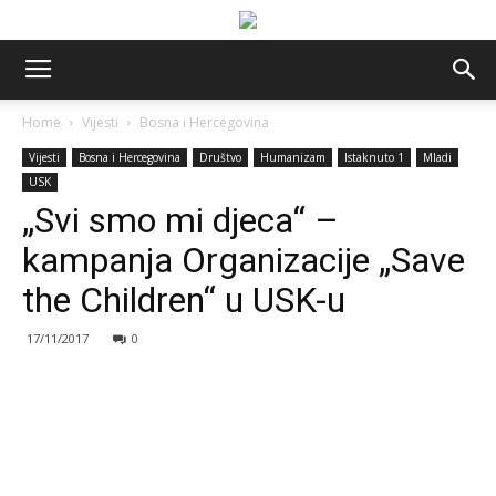
Home
Vijesti
Bosna i Hercegovina
Vijesti
Bosna i Hercegovina
Društvo
Humanizam
Istaknuto 1
Mladi
USK
„Svi smo mi djeca“ –
kampanja Organizacije „Save
the Children“ u USK-u
17/11/2017
0