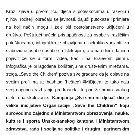
Kroz izjave u prvom licu, djeca s poteškoćama u razvoju i
njihovi roditelji obraćaju se javnosti, dajući putokaze i primjere
na koji način mogu i žele biti dostojanstveno uključeni u
društvo. Poštujući načela pristupačnosti za osobe s različitim
poteškoćama, infografika je objavljena u nekoliko varijanti, za
slabovidne osobe i osobe s disleksijom, a u narednim danima
pojavit će se u formi videa, kao i na Brajevom pismu.
Infografika je prilagođena korištenju na društvenim mrežama,
stoga, „Save the Children“ poziva sve građane da je objave na
svojim profilima uz hashtag (hešteg) #MiDjeca, te tako daju
svoj doprinos razbijanju predrasuda, te podrže pravo svakog
djeteta na školovanje.
-Kampanja „Svi smo mi djeca“ dio je
velike inicijative Organizacije „Save the Children“ koju
sprovodimo zajedno s Ministarstvom obrazovanja, nauke,
kulture i sporta Unsko-sanskog kantona i Ministarstvom
zdravstva, rada i socijalne politike i drugim partnerskim