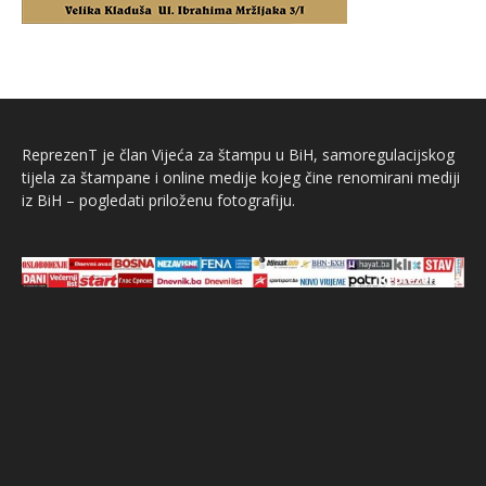
ReprezenT je član Vijeća za štampu u BiH, samoregulacijskog
tijela za štampane i online medije kojeg čine renomirani mediji
iz BiH – pogledati priloženu fotografiju.