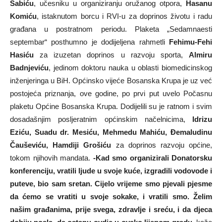
Šabiću
, učesniku u organiziranju oružanog otpora,
Hasanu
Komiću
, istaknutom borcu i RVI-u za doprinos životu i radu
građana u postratnom periodu. Plaketa „Sedamnaesti
septembar“ posthumno je dodijeljena rahmetli
Fehimu-Fehi
Hasiću
za izuzetan doprinos u razvoju sporta,
Almiru
Badnjeviću
, jedinom doktoru nauka u oblasti biomedicinskog
inženjeringa u BiH. Općinsko vijeće Bosanska Krupa je uz već
postojeća priznanja, ove godine, po prvi put uvelo Počasnu
plaketu Općine Bosanska Krupa. Dodijelili su je ratnom i svim
dosadašnjim posljeratnim općinskim načelnicima,
Idrizu
Eziću, Suadu dr. Mesiću, Mehmedu Mahiću, Đemaludinu
Čauševiću, Hamdiji Grošiću
za doprinos razvoju općine,
tokom njihovih mandata.
-Kad smo organizirali Donatorsku
konferenciju, vratili ljude u svoje kuće, izgradili vodovode i
puteve, bio sam sretan. Cijelo vrijeme smo pjevali pjesme
da ćemo se vratiti u svoje sokake, i vratili smo. Želim
našim građanima, prije svega, zdravlje i sreću, i da djeca