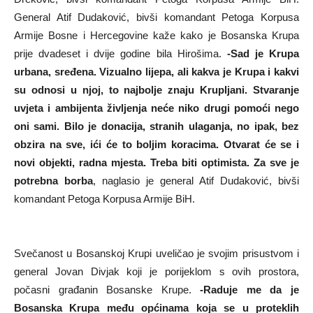
General Atif Dudaković, bivši komandant Petoga Korpusa
Armije Bosne i Hercegovine kaže kako je Bosanska Krupa
prije dvadeset i dvije godine bila Hirošima.
-Sad je Krupa
urbana, sređena. Vizualno lijepa, ali kakva je Krupa i kakvi
su odnosi u njoj, to najbolje znaju Krupljani. Stvaranje
uvjeta i ambijenta življenja neće niko drugi pomoći nego
oni sami. Bilo je donacija, stranih ulaganja, no ipak, bez
obzira na sve, ići će to boljim koracima. Otvarat će se i
novi objekti, radna mjesta. Treba biti optimista. Za sve je
potrebna borba
, naglasio je general Atif Dudaković, bivši
komandant Petoga Korpusa Armije BiH.
Svečanost u Bosanskoj Krupi uveličao je svojim prisustvom i
general Jovan Divjak koji je porijeklom s ovih prostora,
počasni građanin Bosanske Krupe.
-Raduje me da je
Bosanska Krupa među općinama koja se u proteklih