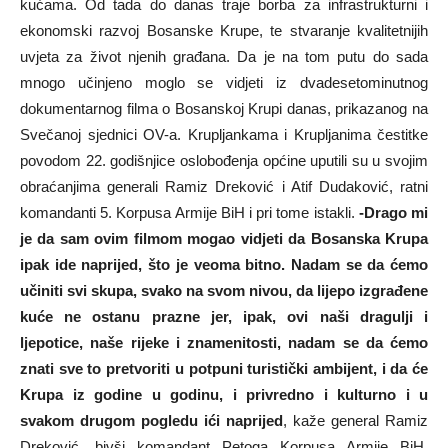
kućama. Od tada do danas traje borba za infrastrukturni i
ekonomski razvoj Bosanske Krupe, te stvaranje kvalitetnijih
uvjeta za život njenih građana. Da je na tom putu do sada
mnogo učinjeno moglo se vidjeti iz dvadesetominutnog
dokumentarnog filma o Bosanskoj Krupi danas, prikazanog na
Svečanoj sjednici OV-a. Krupljankama i Krupljanima čestitke
povodom 22. godišnjice oslobođenja općine uputili su u svojim
obraćanjima generali Ramiz Dreković i Atif Dudaković, ratni
komandanti 5. Korpusa Armije BiH i pri tome istakli.
-Drago mi
je da sam ovim filmom mogao vidjeti da Bosanska Krupa
ipak ide naprijed, što je veoma bitno. Nadam se da ćemo
učiniti svi skupa, svako na svom nivou, da lijepo izgrađene
kuće ne ostanu prazne jer, ipak, ovi naši dragulji i
ljepotice, naše rijeke i znamenitosti, nadam se da ćemo
znati sve to pretvoriti u potpuni turistički ambijent, i da će
Krupa iz godine u godinu, i privredno i kulturno i u
svakom drugom pogledu ići naprijed
, kaže general Ramiz
Dreković, bivši komandant Petoga Korpusa Armije BiH.