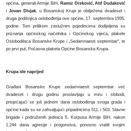
općina, generali Armije BiH,
Ramiz Dreković, Atif Dudaković
i
Jovan Divjak
, u Bosanskoj Krupi je obilježena dvadeset i
druga godišnjica oslobođenja ove općine, 17. septembra 1995.
godine. Tom prilikom zaslužnim pojedincima dodijeljena su
priznanja općinskog načelnika i Općinskog vijeća, plakete
Oslobodilaca Bosanske Krupe i „Sedamnaesti septembar“, te
po prvi put, Počasna plaketa Općine Bosanska Krupa.
Krupa ide naprijed
Građani Bosanske Krupe sedamnaesti septembar već
dvadeset i drugu godinu proslavljaju u miru i slobodi,
prisjećajući se još jednom dana oslobođenja svoga grada i
općine kada su se zahvaljujući pripadnicima 511. i 503. Slavne
brigade i pridruženih jedinica 5. Korpusa Armije BiH, nakon
1.244 dana agresije i progonstva, ponosno vratili svojim