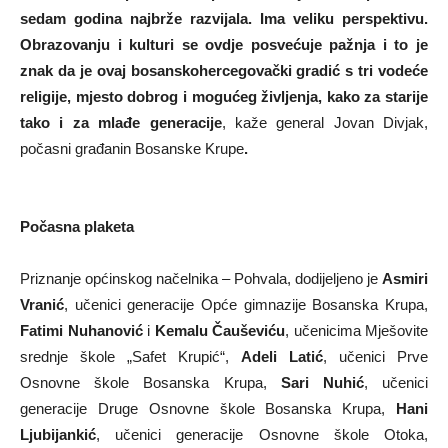
sedam godina najbrže razvijala. Ima veliku perspektivu.
Obrazovanju i kulturi se ovdje posvećuje pažnja i to je
znak da je ovaj bosanskohercegovački gradić s tri vodeće
religije, mjesto dobrog i mogućeg življenja, kako za starije
tako i za mlađe generacije
, kaže general Jovan Divjak,
počasni građanin Bosanske Krupe
.
Počasna plaketa
Priznanje općinskog načelnika – Pohvala, dodijeljeno je
Asmiri
Vranić
, učenici generacije Opće gimnazije Bosanska Krupa,
Fatimi Nuhanović
i
Kemalu Čauševiću
, učenicima Mješovite
srednje škole „Safet Krupić“,
Adeli Latić
, učenici Prve
Osnovne škole Bosanska Krupa,
Sari Nuhić
, učenici
generacije Druge Osnovne škole Bosanska Krupa,
Hani
Ljubijankić
, učenici generacije Osnovne škole Otoka,