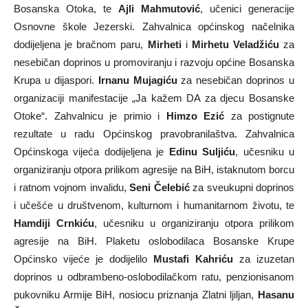
Bosanska Otoka, te
Ajli Mahmutović
, učenici generacije
Osnovne škole Jezerski. Zahvalnica općinskog načelnika
dodijeljena je bračnom paru,
Mirheti
i
Mirhetu
Veladžiću
za
nesebičan doprinos u promoviranju i razvoju općine Bosanska
Krupa u dijaspori.
Irnanu Mujagiću
za nesebičan doprinos u
organizaciji manifestacije „Ja kažem DA za djecu Bosanske
Otoke“. Zahvalnicu je primio i
Himzo Ezić
za postignute
rezultate u radu Općinskog pravobranilaštva. Zahvalnica
Općinskoga vijeća dodijeljena je
Edinu Suljiću
, učesniku u
organiziranju otpora prilikom agresije na BiH, istaknutom borcu
i ratnom vojnom invalidu,
Seni Čelebić
za sveukupni doprinos
i učešće u društvenom, kulturnom i humanitarnom životu, te
Hamdiji Crnkiću
, učesniku u organiziranju otpora prilikom
agresije na BiH. Plaketu oslobodilaca Bosanske Krupe
Općinsko vijeće je dodijelilo
Mustafi Kahriću
za izuzetan
doprinos u odbrambeno-oslobodilačkom ratu, penzionisanom
pukovniku Armije BiH, nosiocu priznanja Zlatni ljiljan,
Hasanu