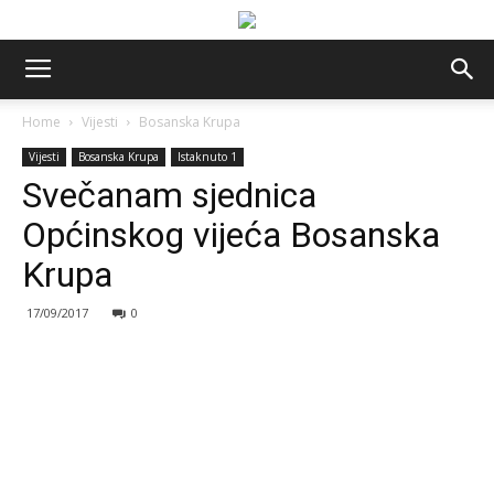
Home
Vijesti
Bosanska Krupa
Vijesti
Bosanska Krupa
Istaknuto 1
Svečanam sjednica
Općinskog vijeća Bosanska
Krupa
17/09/2017
0