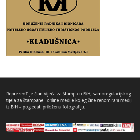
ReprezenT je član Vijeća za štampu u BiH, samoregulacijskog
tijela za štampane i online medije kojeg čine renomirani mediji
iz BiH – pogledati priloženu fotografiju.