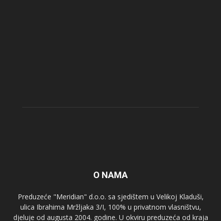
O NAMA
Preduzeće "Meridian" d.o.o. sa sjedištem u Velikoj Kladuši,
ulica Ibrahima Mržljaka 3/I, 100% u privatnom vlasništvu,
djeluje od augusta 2004. godine. U okviru preduzeća od kraja