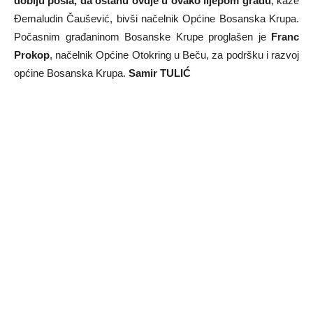
dobiju posla, da ostanu ovdje u ovako lijepom gradu
, kaže
Đemaludin Čaušević, bivši načelnik Općine Bosanska Krupa.
Počasnim građaninom Bosanske Krupe proglašen je
Franc
Prokop
, načelnik Općine Otokring u Beču, za podršku i razvoj
općine Bosanska Krupa.
Samir TULIĆ