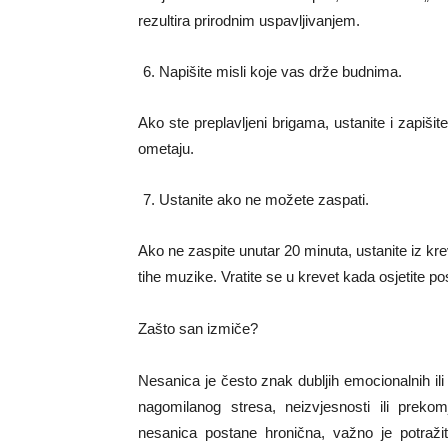
rezultira prirodnim uspavljivanjem.
Napišite misli koje vas drže budnima.
Ako ste preplavljeni brigama, ustanite i zapiši
ometaju.
Ustanite ako ne možete zaspati.
Ako ne zaspite unutar 20 minuta, ustanite iz krev
tihe muzike. Vratite se u krevet kada osjetite p
Zašto san izmiče?
Nesanica je često znak dubljih emocionalnih ili 
nagomilanog stresa, neizvjesnosti ili prekom
nesanica postane hronična, važno je potraži