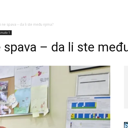
di ne spava – da li ste među njima?
aknuto 1
e spava – da li ste međ