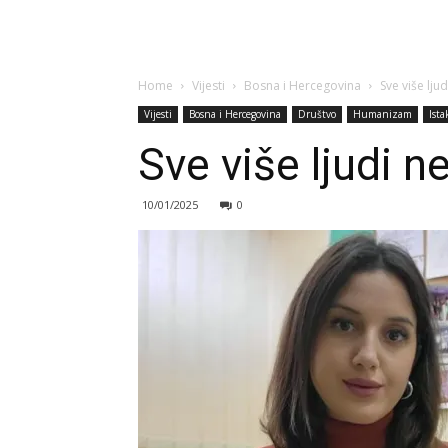
Home
Vijesti
Bosna i Hercegovina
Sve više lju
Vijesti
Bosna i Hercegovina
Društvo
Humanizam
Ist
Sve više ljudi n
10/01/2025
0