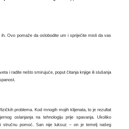
te ih. Ovo pomaže da oslobodite um i spriječite misli da vas
eta i radite nešto smirujuće, poput čitanja knjige ili slušanja
ospanost.
fizičkih problema. Kod mnogih mojih klijenata, to je rezultat
jernog oslanjanja na tehnologiju prije spavanja. Ukoliko
ti stručnu pomoć. San nije luksuz – on je temelj našeg