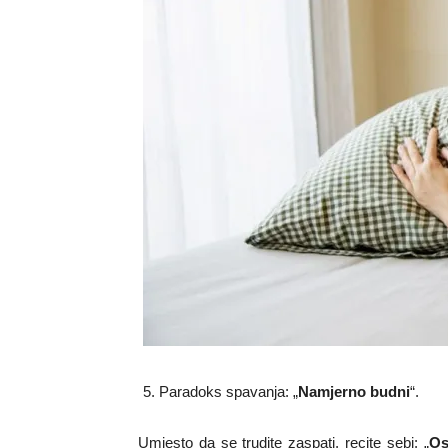
Paradoks spavanja: „
Namjerno budni
“.
Umjesto da se trudite zaspati, recite sebi: „
Os