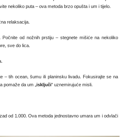
vite nekoliko puta – ova metoda brzo opušta i um i tijelo.
ćna relaksacija.
Počnite od nožnih prstiju – stegnete mišiće na nekoliko
re, sve do lica.
a.
je – tih ocean, šumu ili planinsku livadu. Fokusirajte se na
nika pomaže da um „
isključi
“ uznemirujuće misli.
unazad od 1.000. Ova metoda jednostavno umara um i odvlači