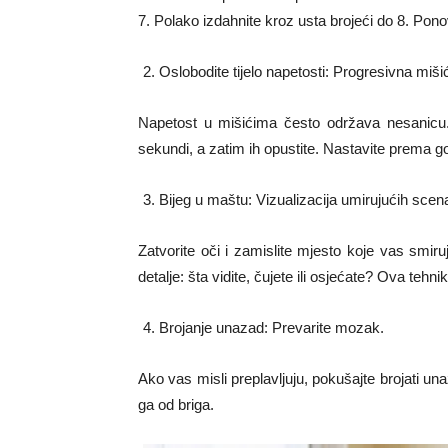
7. Polako izdahnite kroz usta brojeći do 8. Pono
Oslobodite tijelo napetosti: Progresivna miši
Napetost u mišićima često održava nesanicu. 
sekundi, a zatim ih opustite. Nastavite prema go
Bijeg u maštu: Vizualizacija umirujućih scen
Zatvorite oči i zamislite mjesto koje vas smiru
detalje: šta vidite, čujete ili osjećate? Ova teh
Brojanje unazad: Prevarite mozak.
Ako vas misli preplavljuju, pokušajte brojati 
ga od briga.