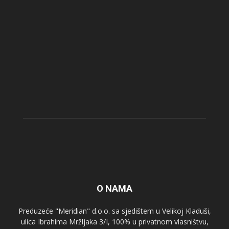
O NAMA
Preduzeće "Meridian" d.o.o. sa sjedištem u Velikoj Kladuši,
ulica Ibrahima Mržljaka 3/I, 100% u privatnom vlasništvu,