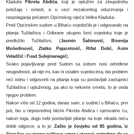
Kladuše
Fikreta Abdića
, koji je optužen za zloupotrebu
položaja i ovlasti, a u vezi nezakonitog oduzimanja i
raspolaganja pečatom Općinskog vijeća Velika Kladuša.
Pred Općinskim sudom u Bihaću svjedočilo je i odgovaralo na
pitanja Tužilaštva i Odbrane ukupno šest svjedoka koje je
predložilo Tužilaštvo. (
Jasmin Šahinović, Bisenija
Mušedinović, Zlatko Pajazetović, Rifat Dolić, Asim
Veladžić
i
Fuad Sulejmanagić
).
Svako pojavljivanje pred Sudom sa sobom nosi određene
neugodnosti, ali nije mi, kao ni ostalim svjedocima, bio problem
reći istinu i odgovoriti na pitanja koja su postavljali zastupnici
Tužilaštva i optuženog, pa ako to nekome smeta, to je onda
njegov problem.
Nakon više od 12 godina, danas sam, u sudnici u Bihaću, prvi
put, bio u neposrednoj blizini Fikreta Abdića i vjerovatno ću,
nakon toga, dugo sebi postavljati pitanje na koje nikada neću
dobiti odgovor, a to je:
Zašto je čovjeku od 85 godina, iz
čijeg lica se vjerno oslikava umor i starost, potrebno da se