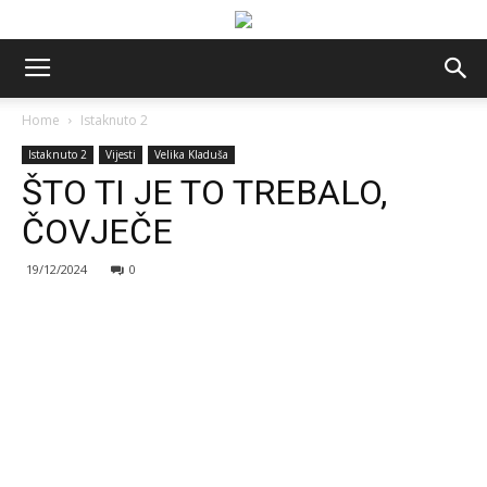
Home
Istaknuto 2
Istaknuto 2
Vijesti
Velika Kladuša
ŠTO TI JE TO TREBALO,
ČOVJEČE
19/12/2024
0