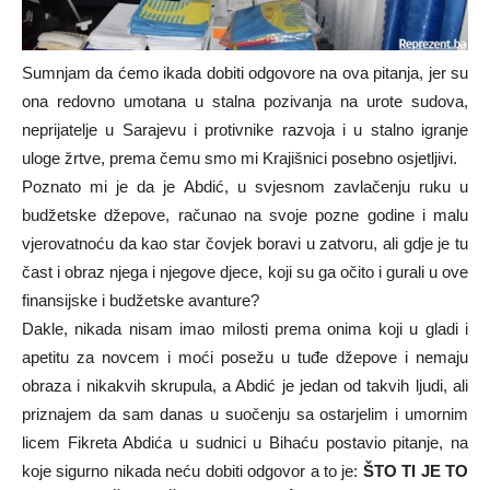
Sumnjam da ćemo ikada dobiti odgovore na ova pitanja, jer su
ona redovno umotana u stalna pozivanja na urote sudova,
neprijatelje u Sarajevu i protivnike razvoja i u stalno igranje
uloge žrtve, prema čemu smo mi Krajišnici posebno osjetljivi.
Poznato mi je da je Abdić, u svjesnom zavlačenju ruku u
budžetske džepove, računao na svoje pozne godine i malu
vjerovatnoću da kao star čovjek boravi u zatvoru, ali gdje je tu
čast i obraz njega i njegove djece, koji su ga očito i gurali u ove
finansijske i budžetske avanture?
Dakle, nikada nisam imao milosti prema onima koji u gladi i
apetitu za novcem i moći posežu u tuđe džepove i nemaju
obraza i nikakvih skrupula, a Abdić je jedan od takvih ljudi, ali
priznajem da sam danas u suočenju sa ostarjelim i umornim
licem Fikreta Abdića u sudnici u Bihaću postavio pitanje, na
koje sigurno nikada neću dobiti odgovor a to je:
ŠTO TI JE TO