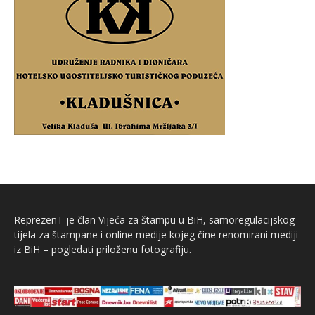
ReprezenT je član Vijeća za štampu u BiH, samoregulacijskog
tijela za štampane i online medije kojeg čine renomirani mediji
iz BiH – pogledati priloženu fotografiju.