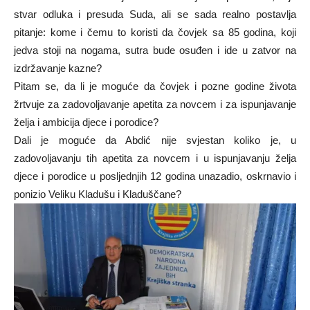
stvar odluka i presuda Suda, ali se sada realno postavlja
pitanje: kome i čemu to koristi da čovjek sa 85 godina, koji
jedva stoji na nogama, sutra bude osuđen i ide u zatvor na
izdržavanje kazne?
Pitam se, da li je moguće da čovjek i pozne godine života
žrtvuje za zadovoljavanje apetita za novcem i za ispunjavanje
želja i ambicija djece i porodice?
Dali je moguće da Abdić nije svjestan koliko je, u
zadovoljavanju tih apetita za novcem i u ispunjavanju želja
djece i porodice u posljednjih 12 godina unazadio, oskrnavio i
ponizio Veliku Kladušu i Kladuščane?