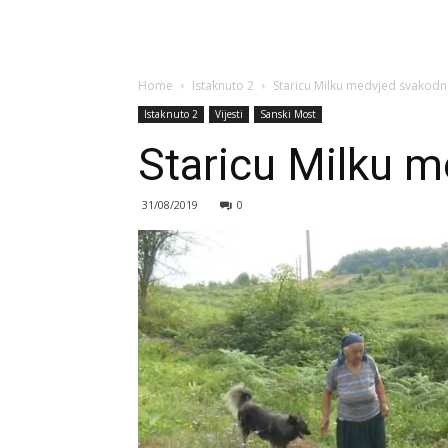
Home
Istaknuto 2
Staricu Milku medvjed svakod
Istaknuto 2
Vijesti
Sanski Most
Staricu Milku 
31/08/2019
0