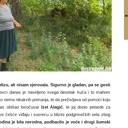
izu, ali nisam vjerovala. Sigurno je gladan, pa se gosti
novci danas je naseljeno svega desetak kuća i to mahom
ko nema nikakvih primanja, te da preživljava od pomoći koju
anas obišao lovočuvar
Izet Alagić
, te joj donio petarde za
ve češće viđaju i susreću u blizini podgrmečkih sela zbog
dina je bila nerodna, podbacilo je voće i drugi šumski