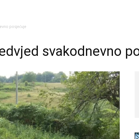
nevno posjećuje
medvjed svakodnevno po