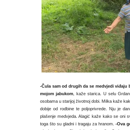
-Čula sam od drugih da se medvjedi viđaju bl
mojom jabukom
, kaže starica. U selu Grda
osobama u starijoj životnoj dobi. Milka kaže ka
dobije od rodbine te poljoprivrede. Nju je d
plašenje medvjeda. Alagić kaže kako se oni s
toga što su gladni i tragaju za hranom.
-Ova go