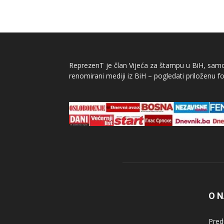
ReprezenT je član Vijeća za štampu u BiH, samor
renomirani mediji iz BiH – pogledati priloženu fo
O 
Pred