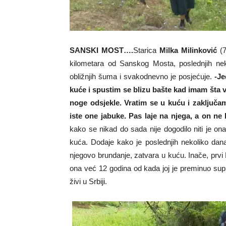
SANSKI MOST….
Starica
Milka Milinković
(7
kilometara od Sanskog Mosta, poslednjih nek
obližnjih šuma i svakodnevno je posjećuje.
-Je
kuće i spustim se blizu bašte kad imam šta v
noge odsjekle. Vratim se u kuću i zaključa
iste one jabuke. Pas laje na njega, a on ne
kako se nikad do sada nije dogodilo niti je o
kuća. Dodaje kako je poslednjih nekoliko dan
njegovo brundanje, zatvara u kuću. Inače, prvi 
ona već 12 godina od kada joj je preminuo sup
živi u Srbiji.