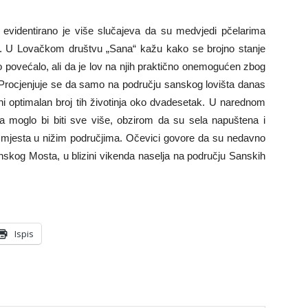
evidentirano je više slučajeva da su medvjedi pčelarima
oća. U Lovačkom društvu „Sana“ kažu kako se brojno stanje
 povećalo, ali da je lov na njih praktično onemogućen zbog
. Procjenjuje se da samo na području sanskog lovišta danas
ni optimalan broj tih životinja oko dvadesetak. U narednom
ja moglo bi biti sve više, obzirom da su sela napuštena i
h mjesta u nižim područjima. Očevici govore da su nedavno
nskog Mosta, u blizini vikenda naselja na području Sanskih
Ispis