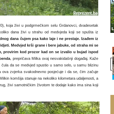
0), koja živi u podgrmečkom selu Grdanovci, dvadesetak
oliko dana živi u strahu od medvjeda koji se spušta iz
dnog dana čujem psa kako laje i ne prestaje. Izađem iz
idjeti. Medvjed krši grane i bere jabuke, od straha mi se
m, provirim kod prozor kad on se izvalio u bujad ispod
 benda
, prepričava Milka ovaj nesvakidašnji događaj. Kaže
na čula da se medvjed spustio u samo selo, u samu blizinu
a ova zvjerka svakodnevno posjećuje i da se, čim začuje
Milkin komšija stanuje na nekoliko kilometara udaljenosti, a
rug, živi samotničkim životom te dodaje kako ima sina koji