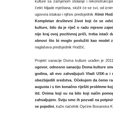
kulture sa zamjenom stolarije i rekonstrukcij
četiri hiljade mještana, složit će se svi, od iz
ugovora istakao i njihov predsjednik
Almir Hod
Kompletan društevni život koji će se odv
kulture, bilo da je riječ o radu mjesne zaj
nije kraj ovoj pozitivnoj priči, treba istaći 
obnovi što bi moglo poslužiti kao model z
naglašava predsjednik Hodžić.
Projekt sanacije Doma kulture urađen je 201
ugovor, odnosno sanaciju Doma kulture smo 
godina, ali evo zahvaljujući Vladi USK-a
obezbijedili sredstva. Očekujem da ćemo rad
augusta i s tim konačno riješiti probleme koj
itd. Onima koji su na bilo koji način pomo
zahvaljujem. Sviju smo ih pozvali na potpisi
se pojedini
, kaže načelnik Općine Bosanska Kr