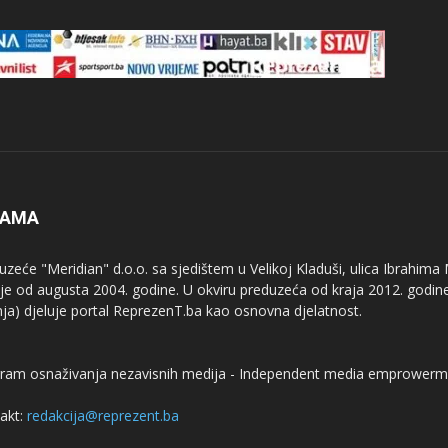
NAMA
uzeće "Meridian" d.o.o. sa sjedištem u Velikoj Kladuši, ulica Ibrahima
uje od augusta 2004. godine. U okviru preduzeća od kraja 2012. godine
nja) djeluje portal ReprezenT.ba kao osnovna djelatnost.
ram osnaživanja nezavisnih medija - Independent media emprowerm
akt:
redakcija@reprezent.ba