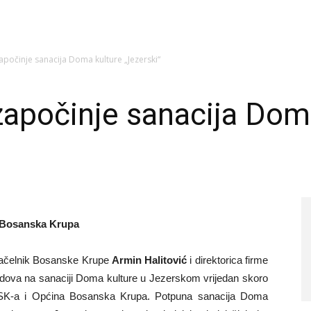
počinje sanacija Doma kulture „Jezerski“
apočinje sanacija Dom
a Bosanska Krupa
ačelnik Bosanske Krupe
Armin Halitović
i direktorica firme
 radova na sanaciji Doma kulture u Jezerskom vrijedan skoro
 USK-a i Općina Bosanska Krupa. Potpuna sanacija Doma