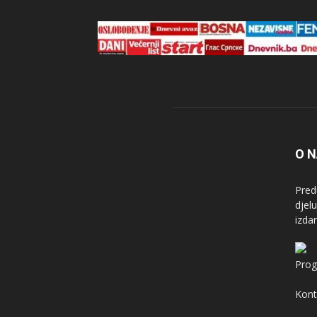
O 
Pred
djel
izda
Prog
Kont