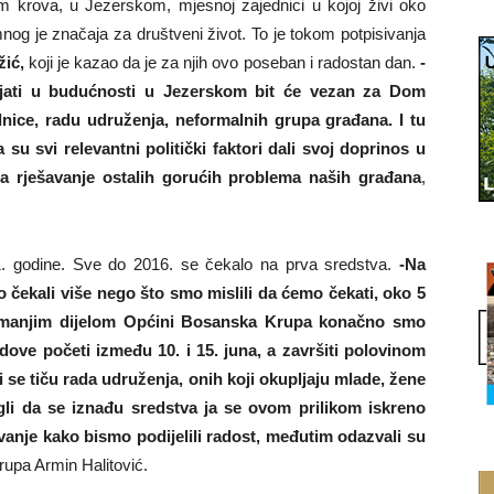
om krova, u Jezerskom, mjesnoj zajednici u kojoj živi oko
nimnog je značaja za društveni život. To je tokom potpisivanja
žić,
koji je kazao da je za njih ovo poseban i radostan dan.
-
ijati u budućnosti u Jezerskom bit će vezan za Dom
ednice, radu udruženja, neformalnih grupa građana. I tu
da su svi relevantni politički faktori dali svoj doprinos u
a rješavanje ostalih gorućih problema naših građana
,
1. godine. Sve do 2016. se čekalo na prva sredstva.
-Na
čekali više nego što smo mislili da ćemo čekati, oko 5
 i manjim dijelom Općini Bosanska Krupa konačno smo
ove početi između 10. i 15. juna, a završiti polovinom
i se tiču rada udruženja, onih koji okupljaju mlade, žene
gli da se iznađu sredstva ja se ovom prilikom iskreno
vanje kako bismo podijelili radost, međutim odazvali su
upa Armin Halitović.