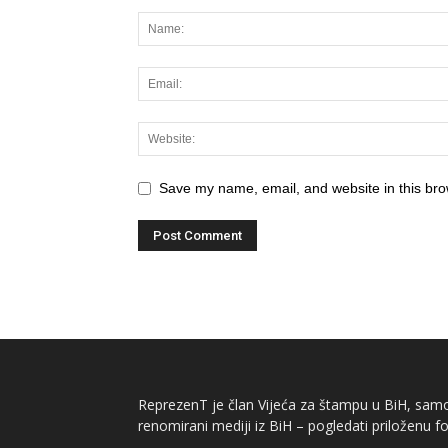
Save my name, email, and website in this bro
ReprezenT je član Vijeća za štampu u BiH, samor
renomirani mediji iz BiH – pogledati priloženu fo