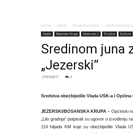
Home
Vijesti
Bosanska Krupa
Sredinom juna za
Vijesti
Bosanska Krupa
Istaknuto 2
Društvo
Kultura
Sredinom juna z
„Jezerski“
27/05/2017
0
Sredstva obezbijedile Vlada USK-a i Općin
JEZERSKI/BOSANSKA KRUPA
– Općinski n
„Lilo gradnja“ potpisali su ugovor o izvođenju
114 hiljada KM koje su obezbijedile Vlada