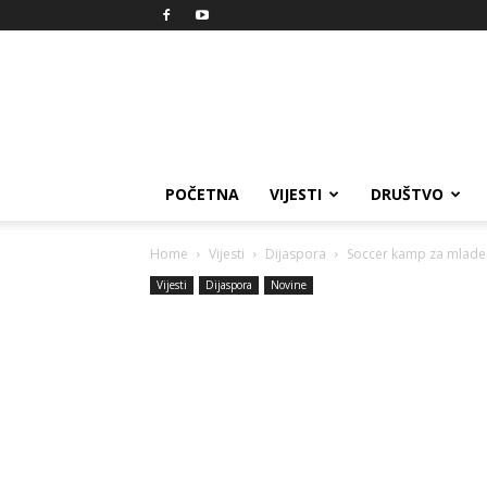
Reprezent
POČETNA
VIJESTI
DRUŠTVO
Home
Vijesti
Dijaspora
Soccer kamp za mlade
Vijesti
Dijaspora
Novine