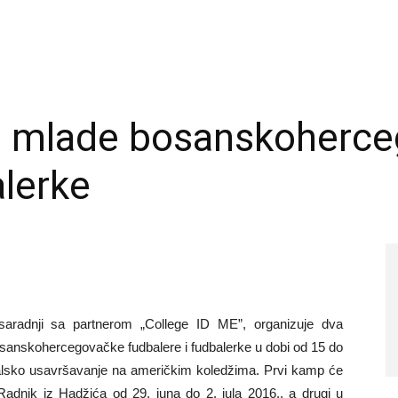
a mlade bosanskoherc
lerke
radnji sa partnerom „College ID ME”, organizuje dva
anskohercegovačke fudbalere i fudbalerke u dobi od 15 do
udbalsko usavršavanje na američkim koledžima. Prvi kamp će
adnik iz Hadžića od 29. juna do 2. jula 2016., a drugi u