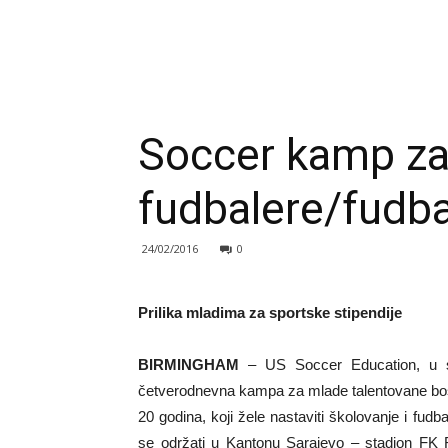
Soccer kamp z
fudbalere/fudba
24/02/2016
0
Prilika mladima za sportske stipendije
BIRMINGHAM
– US Soccer Education, u sa
četverodnevna kampa za mlade talentovane bos
20 godina, koji žele nastaviti školovanje i f
se održati u Kantonu Sarajevo – stadion FK R