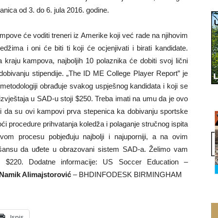
ica od 3. do 6. jula 2016. godine.
mpove će voditi treneri iz Amerike koji već rade na njihovim
edžima i oni će biti ti koji će ocjenjivati i birati kandidate.
 kraju kampova, najboljih 10 polaznika će dobiti svoj lični
a dobivanju stipendije. „The ID ME College Player Report” je
 metodologiji obrađuje svakog uspješnog kandidata i koji se
izvještaja u SAD-u stoji $250. Treba imati na umu da je ovo
 i da su ovi kampovi prva stepenica ka dobivanju sportske
oći procedure prihvatanja koledža i polaganje stručnog ispita
ovom procesu pobjeđuju najbolji i najuporniji, a na ovim
ansu da uđete u obrazovani sistem SAD-a. Želimo vam
i $220. Dodatne informacije: US Soccer Education –
Namik Alimajstorović
– BHDINFODESK BIRMINGHAM
Ispis