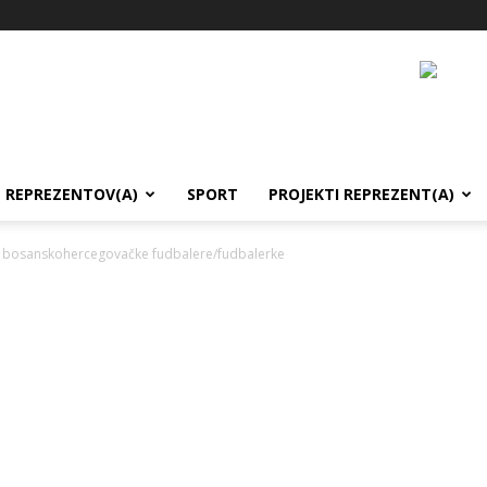
REPREZENTOV(A)
SPORT
PROJEKTI REPREZENT(A)
 bosanskohercegovačke fudbalere/fudbalerke