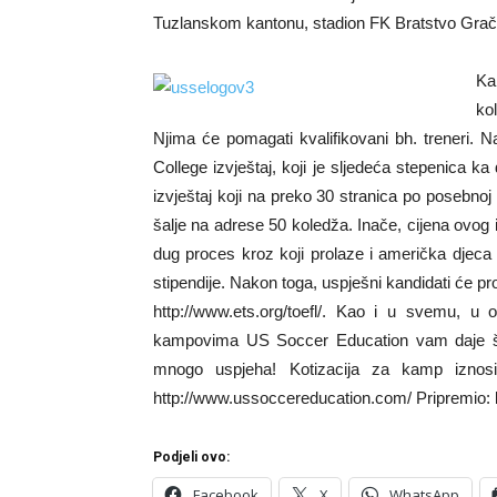
Tuzlanskom kantonu, stadion FK Bratstvo Gračan
Ka
kol
Njima će pomagati kvalifikovani bh. treneri. Na
College izvještaj, koji je sljedeća stepenica k
izvještaj koji na preko 30 stranica po posebnoj
šalje na adrese 50 koledža. Inače, cijena ovog 
dug proces kroz koji prolaze i američka djeca
stipendije. Nakon toga, uspješni kandidati će pr
http://www.ets.org/toefl/. Kao i u svemu, u 
kampovima US Soccer Education vam daje š
mnogo uspjeha! Kotizacija za kamp iznos
http://www.ussoccereducation.com/ Pripremio:
Podjeli ovo:
Facebook
X
WhatsApp