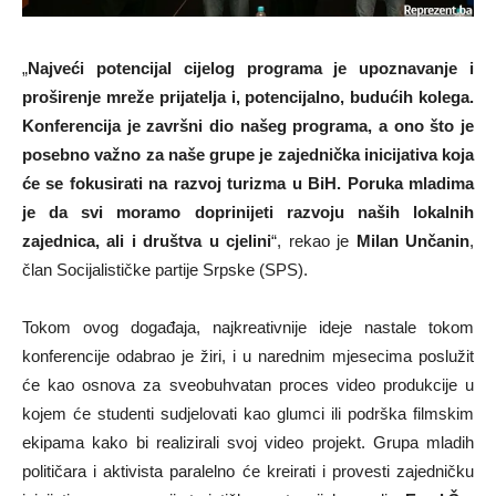
„
Najveći potencijal cijelog programa je upoznavanje i
proširenje mreže prijatelja i, potencijalno, budućih kolega.
Konferencija je završni dio našeg programa, a ono što je
posebno važno za naše grupe je zajednička inicijativa koja
će se fokusirati na razvoj turizma u BiH. Poruka mladima
je da svi moramo doprinijeti razvoju naših lokalnih
zajednica, ali i društva u cjelini
“, rekao je
Milan Unčanin
,
član Socijalističke partije Srpske (SPS).
Tokom ovog događaja, najkreativnije ideje nastale tokom
konferencije odabrao je žiri, i u narednim mjesecima poslužit
će kao osnova za sveobuhvatan proces video produkcije u
kojem će studenti sudjelovati kao glumci ili podrška filmskim
ekipama kako bi realizirali svoj video projekt. Grupa mladih
političara i aktivista paralelno će kreirati i provesti zajedničku