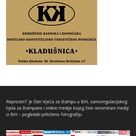
ReprezenT je član Vijeća za štampu u BiH, samoregulacijskog
tijela za štampane i online medije kojeg čine renomirani mediji
iz BiH – pogledati priloženu fotografiju.