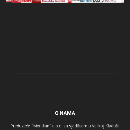
O NAMA
Preduzeće "Meridian" d.o.o. sa sjedištem u Velikoj Kladuši,