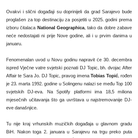
Ovakvi i slični događaji su doprinijeli da grad Sarajevo bude
proglašen za top destinaciju za posjetiti u 2025. godini prema
izboru čitalaca
National Geographica
, tako da dobre zabave
neće nedostajati ni prije Nove godine, ali i u prvim danima u
januaru.
Fenomenalan uvod u Novu godinu napravit će 30. decembra
ispred Vječne vatre svjetski poznati DJ Topic, bh. dvojac After
Affair te Sara Jo. DJ Topic, pravog imena
Tobias Topić
, rođen
je 23. marta 1992. godine u Solingenu nalazi se među Top 100
svjetskih DJ-eva. Na Spotify platformi ima 18,5 miliona
mjesečnih učitavanja što ga uvrštava u najstremovanije DJ-
eve današnjice.
Tu nije kraj vrhunskih muzičkih događaja u glavnom gradu
BiH. Nakon toga 2. januara u Sarajevu na trgu preko puta