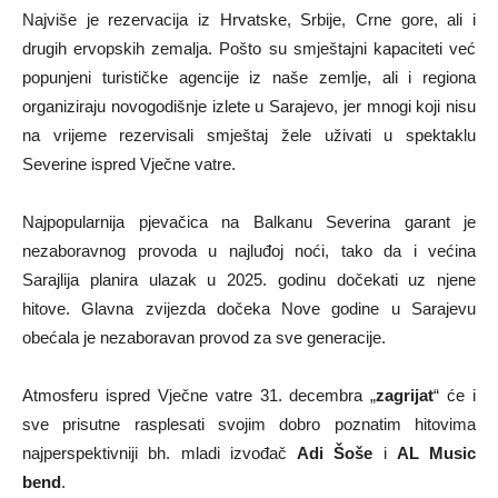
Najviše je rezervacija iz Hrvatske, Srbije, Crne gore, ali i
drugih ervopskih zemalja. Pošto su smještajni kapaciteti već
popunjeni turističke agencije iz naše zemlje, ali i regiona
organiziraju novogodišnje izlete u Sarajevo, jer mnogi koji nisu
na vrijeme rezervisali smještaj žele uživati u spektaklu
Severine ispred Vječne vatre.
Najpopularnija pjevačica na Balkanu Severina garant je
nezaboravnog provoda u najluđoj noći, tako da i većina
Sarajlija planira ulazak u 2025. godinu dočekati uz njene
hitove. Glavna zvijezda dočeka Nove godine u Sarajevu
obećala je nezaboravan provod za sve generacije.
Atmosferu ispred Vječne vatre 31. decembra „
zagrijat
“ će i
sve prisutne rasplesati svojim dobro poznatim hitovima
najperspektivniji bh. mladi izvođač
Adi Šoše
i
AL Music
bend
.