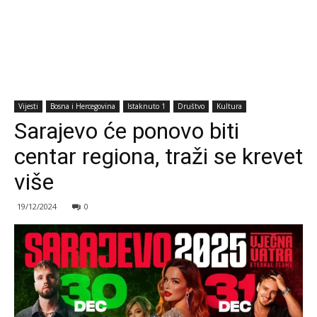
Vijesti
Bosna i Hercegovina
Istaknuto 1
Društvo
Kultura
Sarajevo će ponovo biti
centar regiona, traži se krevet
više
19/12/2024
0