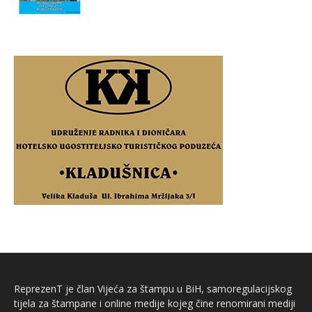
ReprezenT je član Vijeća za štampu u BiH, samoregulacijskog
tijela za štampane i online medije kojeg čine renomirani mediji