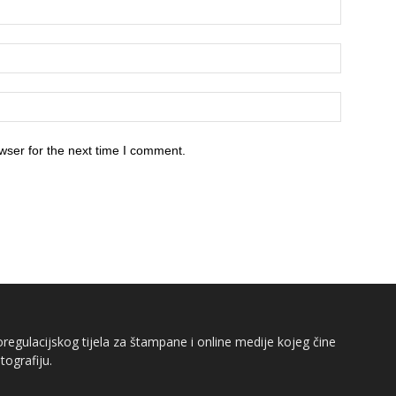
wser for the next time I comment.
egulacijskog tijela za štampane i online medije kojeg čine
tografiju.