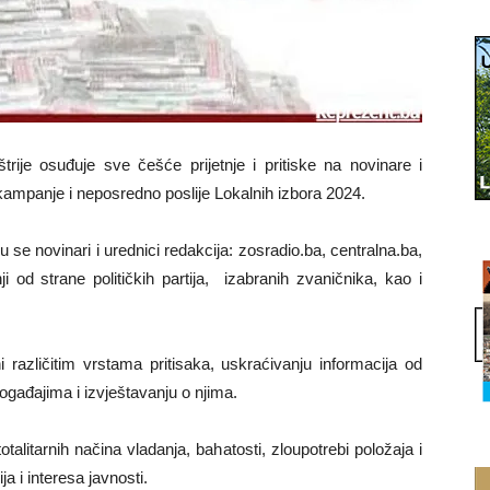
rije osuđuje sve češće prijetnje i pritiske na novinare i
 kampanje i neposredno poslije Lokalnih izbora 2024.
u se novinari i urednici redakcija: zosradio.ba, centralna.ba,
i od strane političkih partija, izabranih zvaničnika, kao i
eni različitim vrstama pritisaka, uskraćivanju informacija od
ogađajima i izvještavanju o njima.
alitarnih načina vladanja, bahatosti, zloupotrebi položaja i
 i interesa javnosti.