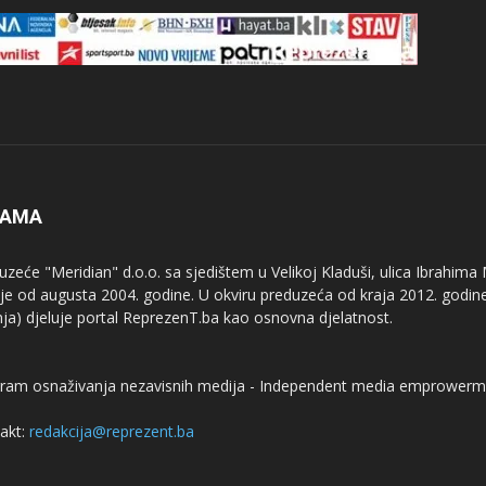
NAMA
uzeće "Meridian" d.o.o. sa sjedištem u Velikoj Kladuši, ulica Ibrahima
uje od augusta 2004. godine. U okviru preduzeća od kraja 2012. godine
nja) djeluje portal ReprezenT.ba kao osnovna djelatnost.
ram osnaživanja nezavisnih medija - Independent media emprowerm
akt:
redakcija@reprezent.ba