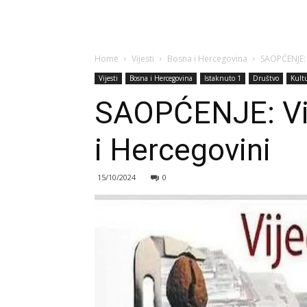
Home
Vijesti
Bosna i Hercegovina
SAOPĆENJE: 
Vijesti
Bosna i Hercegovina
Istaknuto 1
Društvo
Kult
SAOPĆENJE: Vij
i Hercegovini
15/10/2024
0