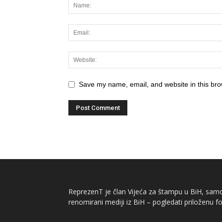
Save my name, email, and website in this bro
ReprezenT je član Vijeća za štampu u BiH, samor
renomirani mediji iz BiH – pogledati priloženu fo