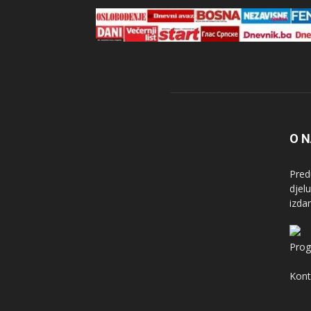
O 
Pred
djel
izda
Prog
Kont