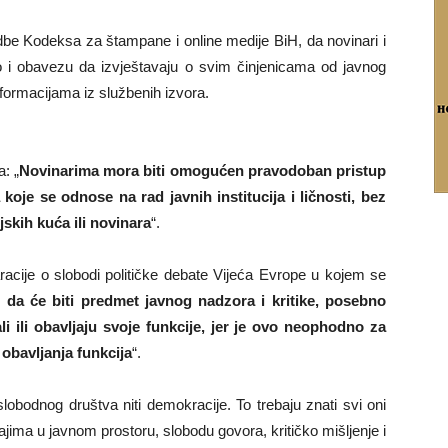
be Kodeksa za štampane i online medije BiH, da novinari i
vo i obavezu da izvještavaju o svim činjenicama od javnog
nformacijama iz službenih izvora.
: „
Novinarima mora biti omogućen pravodoban pristup
koje se odnose na rad javnih institucija i ličnosti, bez
jskih kuća ili novinara
“.
aracije o slobodi političke debate Vijeća Evrope u kojem se
ti da će biti predmet javnog nadzora i kritike, posebno
i ili obavljaju svoje funkcije, jer je ovo neophodno za
obavljanja funkcija
“.
obodnog društva niti demokracije. To trebaju znati svi oni
jima u javnom prostoru, slobodu govora, kritičko mišljenje i