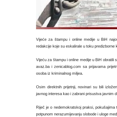
Vijeće za štampu i online medije u BiH najošt
redakcije koje su eskalirale u toku predizborne
Vijeću za štampu i online medije u BiH obratili s
avaz.ba i zenicablog.com sa prijavama prijetnj
osoba iz kriminalnog miljea.
Osim direktnih prijetnji, novinari su bili izlož
javnog interesa kao i zabrani prisustva javnim d
Riječ je o nedemokratskoj praksi, pokušajima tot
potpunom nerazumijevanju slobode i uloge medija