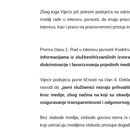
Zbog toga Vijeće još jednom podsjeća na odred
mediji rade u interesu javnosti, da imaju pra
interesa, kao i pravo na pravovremeni pristup i
Prema članu 1. Rad u interesu javnosti Kodeksa
informacijama iz službenih/zvaničnih izvora 
diskriminacije i favorizovanja pojedinih medi
Vijeće podsjeća javne ličnosti na član 4. Dekl
navodi da „
javni službenici moraju prihvati
kroz medije, zbog načina na koji su obavljal
osiguravanje transparentnosti i odgovornog 
Bez slobode medija, slobode govora nema ni sl
koji uskraćuju medijima slobodu pristupa događa