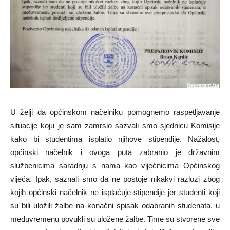
U želji da općinskom načelniku pomognemo raspetljavanje
situacije koju je sam zamrsio sazvali smo sjednicu Komisije
kako bi studentima isplatio njihove stipendije. Nažalost,
općinski načelnik i ovoga puta zabranio je državnim
službenicima saradnju s nama kao vijećnicima Općinskog
vijeća. Ipak, saznali smo da ne postoje nikakvi razlozi zbog
kojih općinski načelnik ne isplaćuje stipendije jer studenti koji
su bili uložili žalbe na konačni spisak odabranih studenata, u
međuvremenu povukli su uložene žalbe. Time su stvorene sve