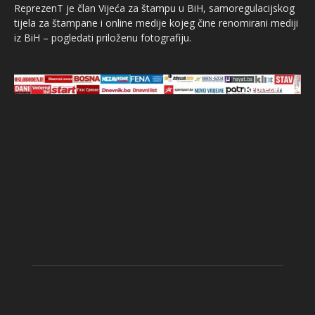
ReprezenT je član Vijeća za štampu u BiH, samoregulacijskog
tijela za štampane i online medije kojeg čine renomirani mediji
iz BiH – pogledati priloženu fotografiju.