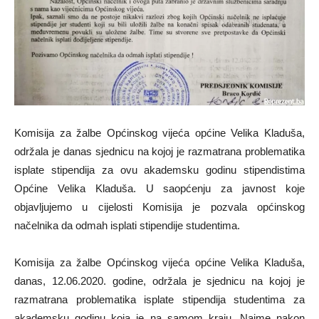
Komisija za žalbe Općinskog vijeća općine Velika Kladuša,
održala je danas sjednicu na kojoj je razmatrana problematika
isplate stipendija za ovu akademsku godinu stipendistima
Općine Velika Kladuša. U saopćenju za javnost koje
objavljujemo u cijelosti Komisija je pozvala općinskog
načelnika da odmah isplati stipendije studentima.
Komisija za žalbe Općinskog vijeća općine Velika Kladuša,
danas, 12.06.2020. godine, održala je sjednicu na kojoj je
razmatrana problematika isplate stipendija studentima za
akademsku godinu koja je na samom kraju. Naime nakon