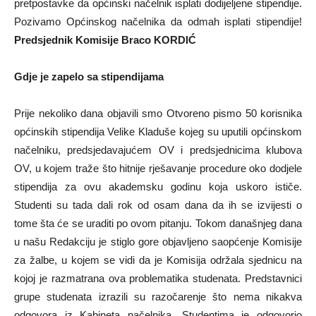
pretpostavke da općinski načelnik isplati dodijeljene stipendije.
Pozivamo Općinskog načelnika da odmah isplati stipendije!
Predsjednik Komisije Braco KORDIĆ
Gdje je zapelo sa stipendijama
Prije nekoliko dana objavili smo Otvoreno pismo 50 korisnika
općinskih stipendija Velike Kladuše kojeg su uputili općinskom
načelniku, predsjedavajućem OV i predsjednicima klubova
OV, u kojem traže što hitnije rješavanje procedure oko dodjele
stipendija za ovu akademsku godinu koja uskoro ističe.
Studenti su tada dali rok od osam dana da ih se izvijesti o
tome šta će se uraditi po ovom pitanju. Tokom današnjeg dana
u našu Redakciju je stiglo gore objavljeno saopćenje Komisije
za žalbe, u kojem se vidi da je Komisija održala sjednicu na
kojoj je razmatrana ova problematika studenata. Predstavnici
grupe studenata izrazili su razočarenje što nema nikakva
odgovora iz Kabineta načelnika. Studentima je odgovorio