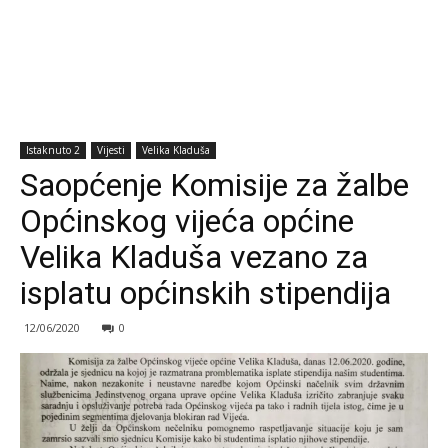
Istaknuto 2
Vijesti
Velika Kladuša
Saopćenje Komisije za žalbe
Općinskog vijeća općine
Velika Kladuša vezano za
isplatu općinskih stipendija
12/06/2020
0