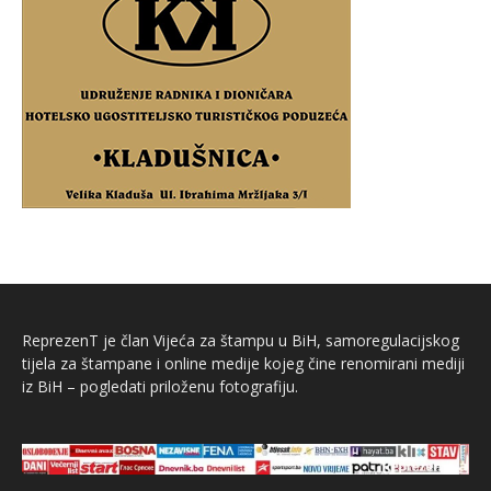
ReprezenT je član Vijeća za štampu u BiH, samoregulacijskog
tijela za štampane i online medije kojeg čine renomirani mediji
iz BiH – pogledati priloženu fotografiju.