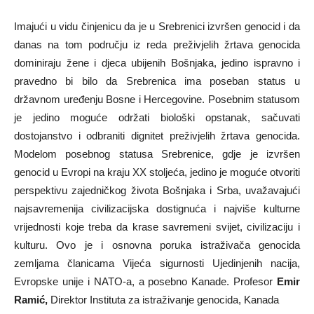
Imajući u vidu činjenicu da je u Srebrenici izvršen genocid i da
danas na tom području iz reda preživjelih žrtava genocida
dominiraju žene i djeca ubijenih Bošnjaka, jedino ispravno i
pravedno bi bilo da Srebrenica ima poseban status u
državnom uređenju Bosne i Hercegovine. Posebnim statusom
je jedino moguće održati biološki opstanak, sačuvati
dostojanstvo i odbraniti dignitet preživjelih žrtava genocida.
Modelom posebnog statusa Srebrenice, gdje je izvršen
genocid u Evropi na kraju XX stoljeća, jedino je moguće otvoriti
perspektivu zajedničkog života Bošnjaka i Srba, uvažavajući
najsavremenija civilizacijska dostignuća i najviše kulturne
vrijednosti koje treba da krase savremeni svijet, civilizaciju i
kulturu. Ovo je i osnovna poruka istraživača genocida
zemljama članicama Vijeća sigurnosti Ujedinjenih nacija,
Evropske unije i NATO-a, a posebno Kanade. Profesor
Emir
Ramić,
Direktor Instituta za istraživanje genocida, Kanada