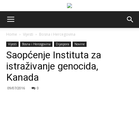
Home
Vijesti
Bosna i Hercegovina
Vijesti
Bosna i Hercegovina
Dijaspora
Novine
Saopćenje Instituta za
istraživanje genocida,
Kanada
09/07/2016
0