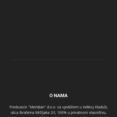
O NAMA
Preduzeće "Meridian" d.o.o. sa sjedištem u Velikoj Kladuši,
ulica Ibrahima Mržljaka 3/I, 100% u privatnom vlasništvu,