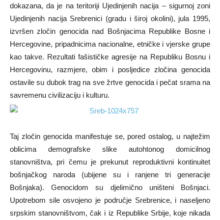
dokazana, da je na teritoriji Ujedinjenih nacija – sigurnoj zoni
Ujedinjenih nacija Srebrenici (gradu i široj okolini), jula 1995,
izvršen zločin genocida nad Bošnjacima Republike Bosne i
Hercegovine, pripadnicima nacionalne, etničke i vjerske grupe
kao takve. Rezultati fašističke agresije na Republiku Bosnu i
Hercegovinu, razmjere, obim i posljedice zločina genocida
ostavile su dubok trag na sve žrtve genocida i pečat srama na
savremenu civilizaciju i kulturu.
Taj zločin genocida manifestuje se, pored ostalog, u najtežim
oblicima demografske slike autohtonog domicilnog
stanovništva, pri čemu je prekunut reproduktivni kontinuitet
bošnjačkog naroda (ubijene su i ranjene tri generacije
Bošnjaka). Genocidom su djelimično uništeni Bošnjaci.
Upotrebom sile osvojeno je područje Srebrenice, i naseljeno
srpskim stanovništvom, čak i iz Republike Srbije, koje nikada