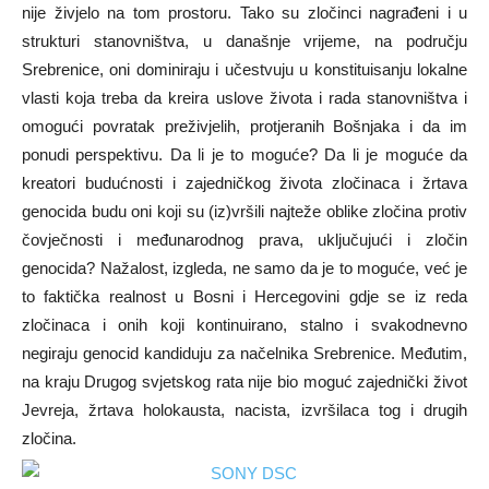
nije živjelo na tom prostoru. Tako su zločinci nagrađeni i u
strukturi stanovništva, u današnje vrijeme, na području
Srebrenice, oni dominiraju i učestvuju u konstituisanju lokalne
vlasti koja treba da kreira uslove života i rada stanovništva i
omogući povratak preživjelih, protjeranih Bošnjaka i da im
ponudi perspektivu. Da li je to moguće? Da li je moguće da
kreatori budućnosti i zajedničkog života zločinaca i žrtava
genocida budu oni koji su (iz)vršili najteže oblike zločina protiv
čovječnosti i međunarodnog prava, uključujući i zločin
genocida? Nažalost, izgleda, ne samo da je to moguće, već je
to faktička realnost u Bosni i Hercegovini gdje se iz reda
zločinaca i onih koji kontinuirano, stalno i svakodnevno
negiraju genocid kandiduju za načelnika Srebrenice. Međutim,
na kraju Drugog svjetskog rata nije bio moguć zajednički život
Jevreja, žrtava holokausta, nacista, izvršilaca tog i drugih
zločina.