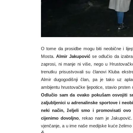
O tome da prosidbe mogu biti neobične i lijep
Mosta.
Almir Jakupović
se odlučio da izabr
zaprosi, ni manje ni više, nego u Hrustovač
trenutku prisustvovali su članovi Kluba ekstr
Almir dugogodišnji član, pa je tako uz apla
ambijentu hrustovačke ljepotice, stavio prsten
Odlučio sam da ovako pokušam osvojiti s
zaljubljenici u adrenalinske sportove i neo
neki način, željeli smo i promovisati ov
cijenimo dovoljno
, rekao nam je Jakupović. 
vjenčanje, a u ime naše medijske kuće želimo i