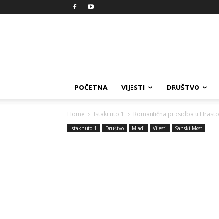
Reprezent
POČETNA
VIJESTI
DRUŠTVO
Home
Istaknuto 1
Romantična prosidba u Hrasto
Istaknuto 1
Društvo
Mladi
Vijesti
Sanski Most