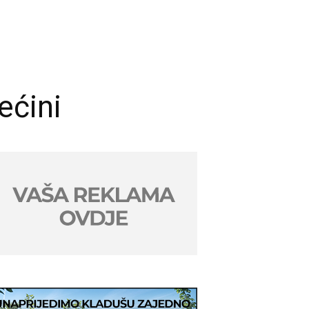
ećini