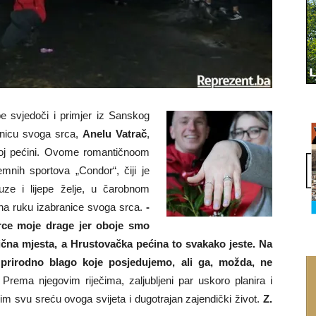
e svjedoči i primjer iz Sanskog
anicu svoga srca,
Anelu Vatrač
,
koj pećini. Ovome romantičnoom
emnih sportova „Condor“, čiji je
uze i lijepe želje, u čarobnom
 na ruku izabranice svoga srca.
-
rce moje drage jer oboje smo
bična mjesta, a Hrustovačka pećina to svakako jeste. Na
o prirodno blago koje posjedujemo, ali ga, možda, ne
Prema njegovim riječima, zaljubljeni par uskoro planira i
m svu sreću ovoga svijeta i dugotrajan zajendički život.
Z.