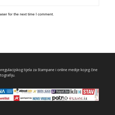
wser for the next time I comment.
egulacijskog tijela za štampane i online medije kojeg čine
tografiju.