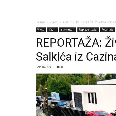
Home
Vijesti
Cazin
REPORTAŽA: Životna priča b
Vijesti
Cazin
Istaknuto 1
Reprezentov(a)
Reportaža
REPORTAŽA: Živ
Salkića iz Cazin
29/08/2024
0