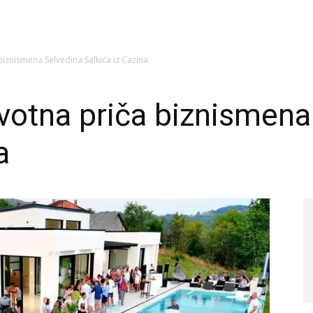
iznismena Selvedina Salkića iz Cazina
otna priča biznismena
a