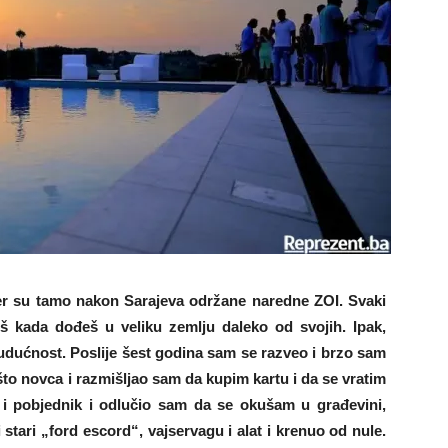
jer su tamo nakon Sarajeva održane naredne ZOI. Svaki
oš kada dođeš u veliku zemlju daleko od svojih. Ipak,
udućnost. Poslije šest godina sam se razveo i brzo sam
što novca i razmišljao sam da kupim kartu i da se vratim
 i pobjednik i odlučio sam da se okušam u građevini,
ari „ford escord“, vajservagu i alat i krenuo od nule.