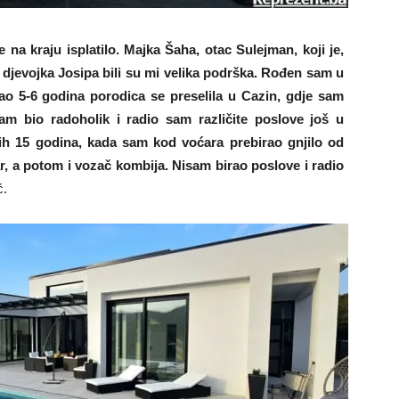
na kraju isplatilo. Majka Šaha, otac Sulejman, koji je,
 djevojka Josipa bili su mi velika podrška. Rođen sam u
ao 5-6 godina porodica se preselila u Cazin, gdje sam
am bio radoholik i radio sam različite poslove još u
ih 15 godina, kada sam kod voćara prebirao gnjilo od
, a potom i vozač kombija. Nisam birao poslove i radio
ć.