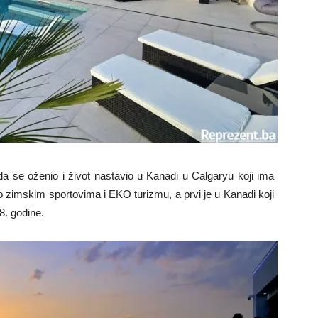
da se oženio i život nastavio u Kanadi u Calgaryu koji ima
o zimskim sportovima i EKO turizmu, a prvi je u Kanadi koji
8. godine.