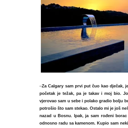
–
Za Calgary sam prvi put čuo kao dječak, 
početak je težak, pa je takav i moj bio. J
vjerovao sam u sebe i polako gradio bolju b
potrošio što sam stekao. Ostalo mi je još ne
nazad u Bosnu. Ipak, ja sam rođeni borac
odnosno radu sa kamenom. Kupio sam neki st