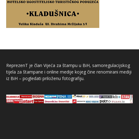
ReprezenT je član Vijeća za štampu u BiH, samoregulacijskog
tijela za štampane i online medije kojeg čine renomirani mediji
iz BiH – pogledati priloženu fotografiju.