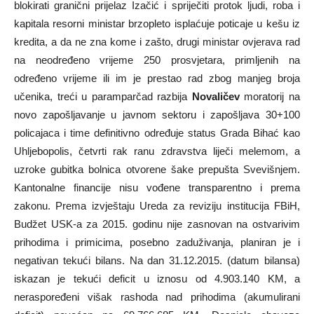
blokirati granični prijelaz Izačić i spriječiti protok ljudi, roba i
kapitala resorni ministar brzopleto isplaćuje poticaje u kešu iz
kredita, a da ne zna kome i zašto, drugi ministar ovjerava rad
na neodređeno vrijeme 250 prosvjetara, primljenih na
određeno vrijeme ili im je prestao rad zbog manjeg broja
učenika, treći u paramparčad razbija
Novaličev
moratorij na
novo zapošljavanje u javnom sektoru i zapošljava 30+100
policajaca i time definitivno određuje status Grada Bihać kao
Uhljebopolis, četvrti rak ranu zdravstva liječi melemom, a
uzroke gubitka bolnica otvorene šake prepušta Svevišnjem.
Kantonalne financije nisu vođene transparentno i prema
zakonu. Prema izvještaju Ureda za reviziju institucija FBiH,
Budžet USK-a za 2015. godinu nije zasnovan na ostvarivim
prihodima i primicima, posebno zaduživanja, planiran je i
negativan tekući bilans. Na dan 31.12.2015. (datum bilansa)
iskazan je tekući deficit u iznosu od 4.903.140 KM, a
neraspoređeni višak rashoda nad prihodima (akumulirani