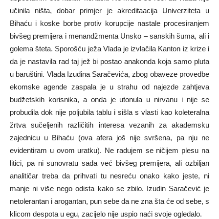
učinila ništa, dobar primjer je akreditaacija Univerziteta u
Bihaću i koske borbe protiv korupcije nastale procesiranjem
bivšeg premijera i menandžmenta Unsko – sanskih šuma, ali i
golema šteta. Sporošću ježa Vlada je izvlačila Kanton iz krize i
da je nastavila rad taj jež bi postao anakonda koja samo pluta
u baruštini. Vlada Izudina Saračevića, zbog obaveze provedbe
ekomske agende zaspala je u strahu od najezde zahtjeva
budžetskih korisnika, a onda je utonula u nirvanu i nije se
probudila dok nije poljubila tablu i sišla s vlasti kao koleteralna
žrtva sučeljenih različitih interesa vezanih za akademsku
zajednicu u Bihaću (ova afera još nije svršena, pa nju ne
evidentiram u ovom uratku). Ne radujem se ničijem plesu na
litici, pa ni sunovratu sada već bivšeg premijera, ali ozbiljan
analitičar treba da prihvati tu nesreću onako kako jeste, ni
manje ni više nego odista kako se zbilo. Izudin Saračević je
netolerantan i arogantan, pun sebe da ne zna šta će od sebe, s
klicom despota u egu, zacijelo nije uspio naći svoje ogledalo.