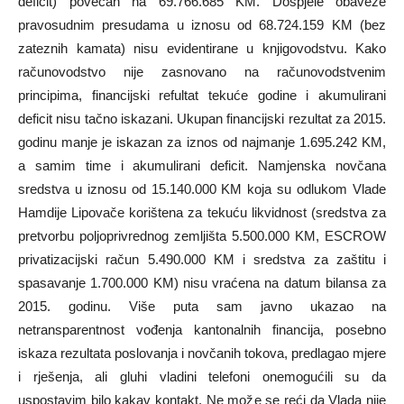
deficit) povećan na 69.766.685 KM. Dospjele obaveze
pravosudnim presudama u iznosu od 68.724.159 KM (bez
zateznih kamata) nisu evidentirane u knjigovodstvu. Kako
računovodstvo nije zasnovano na računovodstvenim
principima, financijski refultat tekuće godine i akumulirani
deficit nisu tačno iskazani. Ukupan financijski rezultat za 2015.
godinu manje je iskazan za iznos od najmanje 1.695.242 KM,
a samim time i akumulirani deficit. Namjenska novčana
sredstva u iznosu od 15.140.000 KM koja su odlukom Vlade
Hamdije Lipovače korištena za tekuću likvidnost (sredstva za
pretvorbu poljoprivrednog zemljišta 5.500.000 KM, ESCROW
privatizacijski račun 5.490.000 KM i sredstva za zaštitu i
spasavanje 1.700.000 KM) nisu vraćena na datum bilansa za
2015. godinu. Više puta sam javno ukazao na
netransparentnost vođenja kantonalnih financija, posebno
iskaza rezultata poslovanja i novčanih tokova, predlagao mjere
i rješenja, ali gluhi vladini telefoni onemogućili su da
uspostavim bilo kakav kontakt. Ne može se reći da Vlada nije