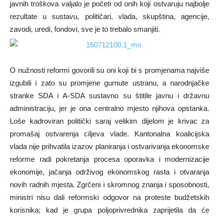
javnih troškova valjalo je početi od onih koji ostvaruju najbolje
rezultate u sustavu, političari, vlada, skupština, agencije,
zavodi, uredi, fondovi, sve je to trebalo smanjiti.
O nužnosti reformi govorili su oni koji bi s promjenama najviše
izgubili i zato su promjene gurnute ustranu, a narodnjačke
stranke SDA i A-SDA sustavno su štitile javnu i državnu
administraciju, jer je ona centralno mjesto njihova opstanka.
Loše kadroviran politički saraj velikim dijelom je krivac za
promašaj ostvarenja ciljeva vlade. Kantonalna koalicijska
vlada nije prihvatila izazov planiranja i ostvarivanja ekonomske
reforme radi pokretanja procesa oporavka i modernizacije
ekonomije, jačanja održivog ekonomskog rasta i otvaranja
novih radnih mjesta. Zgrčeni i skromnog znanja i sposobnosti,
ministri nisu dali reformski odgovor na proteste budžetskih
korisnika; kad je grupa poljoprivrednika zaprijetila da će