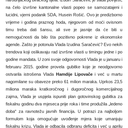
na čelo izvršne kantonalne vlasti popeo se samozatajeni i
lucidni, vjerni podanik SDA, Husein Rošić. Ovo je predizborno
vrijeme i godina praznog hoda, njegovom od moći ovisnom
timu treba dati šansu, ali sve je jasnije da će biti u
nemogućnosti da bilo šta pozitivno pokrene iz ekonomske
agende. Zašto je potonula Vlada Izudina Saračević? Evo nekih
trendova koji oslikavaju rad izvršne vlasti u timingu jedne i po
godine mandata. U zoni svoje odgovornosti Vlada je u januaru i
februaru 2015. godine provela gubitke koje je neodgovorno
ostvarila istrošena Vlada
Hamdije Lipovače
i već u martu
nagomilane su obaveze preko 61 milion maraka. Uprkos 23,5
miliona maraka kratkoročnog i dugoročnog komercijalnog
zajma, Vlada je uspjela ispuniti plan gotovinskog gubitka za
fiskalnu godinu dva mjeseca prije roka i time produžila „ledeno
doba“ za ravnotežu javnih financija. U potrazi za najboljom
formulom koja omogućuje uvođenje mjera koje umanjuju
fiskalnu krizu, Vlada je odbacila odbranu deficita i već u aprilu