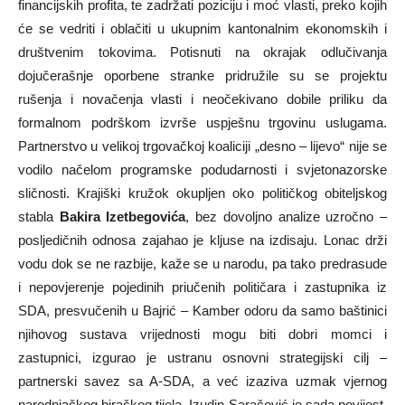
financijskih profita, te zadržati poziciju i moć vlasti, preko kojih
će se vedriti i oblačiti u ukupnim kantonalnim ekonomskih i
društvenim tokovima. Potisnuti na okrajak odlučivanja
dojučerašnje oporbene stranke pridružile su se projektu
rušenja i novačenja vlasti i neočekivano dobile priliku da
formalnom podrškom izvrše uspješnu trgovinu uslugama.
Partnerstvo u velikoj trgovačkoj koaliciji „desno – lijevo“ nije se
vodilo načelom programske podudarnosti i svjetonazorske
sličnosti. Krajiški kružok okupljen oko političkog obiteljskog
stabla
Bakira Izetbegovića
, bez dovoljno analize uzročno –
posljedičnih odnosa zajahao je kljuse na izdisaju. Lonac drži
vodu dok se ne razbije, kaže se u narodu, pa tako predrasude
i nepovjerenje pojedinih priučenih političara i zastupnika iz
SDA, presvučenih u Bajrić – Kamber odoru da samo baštinici
njihovog sustava vrijednosti mogu biti dobri momci i
zastupnici, izgurao je ustranu osnovni strategijski cilj –
partnerski savez sa A-SDA, a već izaziva uzmak vjernog
narodnjačkog biračkog tijela. Izudin Saračević je sada povijest,