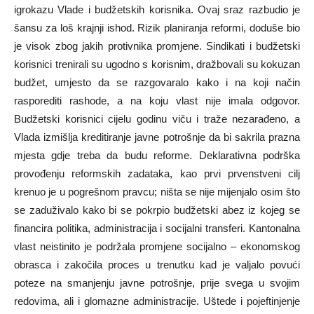
igrokazu Vlade i budžetskih korisnika. Ovaj sraz razbudio je
šansu za loš krajnji ishod. Rizik planiranja reformi, doduše bio
je visok zbog jakih protivnika promjene. Sindikati i budžetski
korisnici trenirali su ugodno s korisnim, dražbovali su kokuzan
budžet, umjesto da se razgovaralo kako i na koji način
rasporediti rashode, a na koju vlast nije imala odgovor.
Budžetski korisnici cijelu godinu viču i traže nezarađeno, a
Vlada izmišlja kreditiranje javne potrošnje da bi sakrila prazna
mjesta gdje treba da budu reforme. Deklarativna podrška
provođenju reformskih zadataka, kao prvi prvenstveni cilj
krenuo je u pogrešnom pravcu; ništa se nije mijenjalo osim što
se zaduživalo kako bi se pokrpio budžetski abez iz kojeg se
financira politika, administracija i socijalni transferi. Kantonalna
vlast neistinito je podržala promjene socijalno – ekonomskog
obrasca i zakočila proces u trenutku kad je valjalo povući
poteze na smanjenju javne potrošnje, prije svega u svojim
redovima, ali i glomazne administracije. Uštede i pojeftinjenje