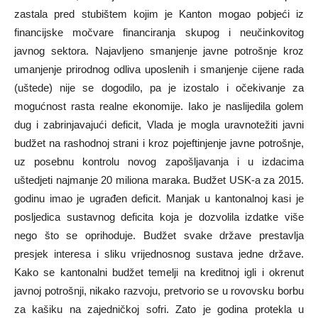
zastala pred stubištem kojim je Kanton mogao pobjeći iz
financijske močvare financiranja skupog i neučinkovitog
javnog sektora. Najavljeno smanjenje javne potrošnje kroz
umanjenje prirodnog odliva uposlenih i smanjenje cijene rada
(uštede) nije se dogodilo, pa je izostalo i očekivanje za
mogućnost rasta realne ekonomije. Iako je naslijedila golem
dug i zabrinjavajući deficit, Vlada je mogla uravnotežiti javni
budžet na rashodnoj strani i kroz pojeftinjenje javne potrošnje,
uz posebnu kontrolu novog zapošljavanja i u izdacima
uštedjeti najmanje 20 miliona maraka. Budžet USK-a za 2015.
godinu imao je ugrađen deficit. Manjak u kantonalnoj kasi je
posljedica sustavnog deficita koja je dozvolila izdatke više
nego što se oprihoduje. Budžet svake države prestavlja
presjek interesa i sliku vrijednosnog sustava jedne države.
Kako se kantonalni budžet temelji na kreditnoj igli i okrenut
javnoj potrošnji, nikako razvoju, pretvorio se u rovovsku borbu
za kašiku na zajedničkoj sofri. Zato je godina protekla u