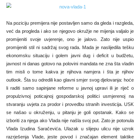
Na poziciju premijera nije postavljen samo da gleda i razgleda,
već da progleda i ako se njegovo okružje ne mijenja valjalo je
promijeniti svoje uvjerenje, ono je jalovo. Zato nije uspio
promijeniti stil ni sadržaj svog rada. Mada je naslijedila tešku
ekonomsku situaciju i golem javni dug i deficit u budžetu,
javnost ni danas gotovo na polovini mandata ne zna šta vladin
tim misli o tome kakva je njihova namjera i šta je njihov
outlook. Šta su odredili kao glavni smjer svog djelovanja: hoće
li raditi samo sapinjane reforme u javnoj upravi ili je riječ o
propulzivnoj poticajnoj gospodarskoj politici usmjerenoj na
stvaranju uvjeta za prodor i provedbu stranih investicija. USK
se našao u okruženju, u pitanju je goli opstanak. Kako se
izboriti za njega ako Vlada nije našla svoj put. Zato je potonula
Vlada Izudina Saračevića. Ulazak u slijepu ulicu nije uzrok
razrješenja Vlade, jeste povod i značajan element taktike