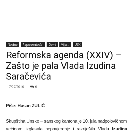
Novine
Reprezentov(a)
Osvrt
Vijesti
USK
Reformska agenda (XXIV) –
Zašto je pala Vlada Izudina
Saračevića
17/07/2016
0
Piše: Hasan ZULIĆ
Skupština Unsko – sanskog kantona je 10. jula nadpolovičnom
većinom izglasala nepovjerenje i razriješila Vladu
Izudina