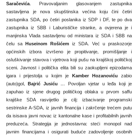
Saračevića
. Pravovaljanim glasovanjem zastupnika
sastavljena je nova skupštinska većina koju čini četiri
zastupnika SDA, po četiri poslanika iz SDP i DF, te po dva
zastupnika iz SBB i Laburističke stranke, a ovjerena je i
manjinska Vlada sastavljenu od ministara iz SDA i SBB na
čelu sa
Huseinom Rošićem
iz SDA. Već u praskozorje
općinskih izbora izvršeno je propitivanje, promišljanje i
osluškivanje stavova i vjetrova koji pušu na krajiškoj političkoj
sceni. Javnost i politička elita bili su zaokupljeni epizodama
igara i prijestolja u kojim je
Kamber Hozanoviću
zabio
(auto)gol,
Bajrić Jusiću
… Povoljan vjetar u leđa koji je
zapuhao iz sjene drugog političkog oblaka u prvom saffu
krajiške SDA rasvijetlio je cilj: izbacivanje programski
sestrinske A-SDA, iz javnih financija i zakrčenje trećem putu
da isisava javni novac iz kantonalne kase i profitabilnih javnih
preduzeća. Strategija je jednostavna: steći monopol nad
javnim financijama i osigurati buduće zadovoljenje osobnih