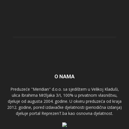
O NAMA
Preduzeće "Meridian" d.o.o. sa sjedištem u Velikoj Kladuši,
ulica Ibrahima Mržljaka 3/I, 100% u privatnom vlasništvu,
djeluje od augusta 2004. godine. U okviru preduzeća od kraja
2012. godine, pored izdavačke djelatnosti (periodična izdanja)
djeluje portal ReprezenT.ba kao osnovna djelatnost.