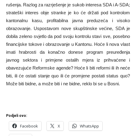
rušenja. Razlog za razrješenje je sukob interesa SDA i A-SDA;
strateški interes obje stranke je ko će držati pod kontrolom
kantonalnu kasu, profitabilna javna preduzeća i visoko
obrazovanje. Uspostavom nove skupštinske većine, SDA je
dobila zeleno svjetlo da pod svoju kontrolu stavi sve, posebno
financijske tokove i obrazovanje u Kantonu. Hoće li nova vlast
imati hrabrosti da konačno donese program preuređenja
javnog sektora i primjene ostalih mjera iz prihvaćene i
obavezujuće Reformske agende? Hoće li biti reformi ili ih neće
biti, ili će ostati stanje quo ili će promjene postati status quo?
Može biti bidne, a može biti i ne bidne, reklo bi se u Bosni.
Podjeli ovo:
Facebook
X
WhatsApp