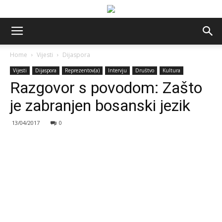
Home
Vijesti
Dijaspora
Vijesti
Dijaspora
Reprezentov(a)
Intervju
Društvo
Kultura
Razgovor s povodom: Zašto
je zabranjen bosanski jezik
13/04/2017
0