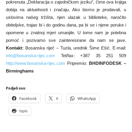
pokrenuta „Deklaracija o zajedničkom jeziku“, čime ova knjiga
dobija na aktuelnosti i značaju. Ako bismo je prodavali, u
uslovima našeg tržišta, njen ulazak u biblioteke, naročito
obiteljske, trajao bi i do godinu dana, pa bi se i njene poruke i
opomene u znatnoj mjeri umanjile. U tome nam je potebna
pomoć i pozivamo sve zainteresirane da nam se jave.
Kontakt:
Bosanska riječ – Tuzla, urednik Šime Ešić. E-mail:
info@bosanska-rijec.com
Tel/fax: +387 35 251 509
http://www.bosanska-rijec.com
Pripremio:
BHDINFODESK –
Birminghams
Podjeli ovo:
Facebook
X
WhatsApp
Ispis