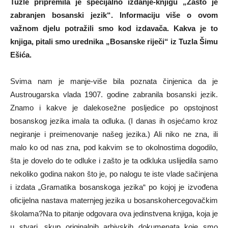
Tuzle pripremila je specijalno izdanje-knjigu „Zašto je
zabranjen bosanski jezik“. Informaciju više o ovom
važnom djelu potražili smo kod izdavača. Kakva je to
knjiga, pitali smo urednika „Bosanske riječi“ iz Tuzla Šimu
Ešića.
Svima nam je manje-više bila poznata činjenica da je
Austrougarska vlada 1907. godine zabranila bosanski jezik.
Znamo i kakve je dalekosežne posljedice po opstojnost
bosanskog jezika imala ta odluka. (I danas ih osjećamo kroz
negiranje i preimenovanje našeg jezika.) Ali niko ne zna, ili
malo ko od nas zna, pod kakvim se to okolnostima dogodilo,
šta je dovelo do te odluke i zašto je ta odkluka uslijedila samo
nekoliko godina nakon što je, po nalogu te iste vlade sačinjena
i izdata „Gramatika bosanskoga jezika“ po kojoj je izvođena
oficijelna nastava maternjeg jezika u bosanskohercegovačkim
školama?Na to pitanje odgovara ova jedinstvena knjiga, koja je
u stvari, skup originalnih arhivskih dokumenata koje smo