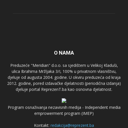
O NAMA
Preduzeće "Meridian" d.o.o. sa sjedištem u Velikoj Kladuši,
ulica Ibrahima Mržljaka 3/I, 100% u privatnom vlasništvu,
djeluje od augusta 2004. godine. U okviru preduzeća od kraja
2012. godine, pored izdavačke djelatnosti (periodična izdanja)
djeluje portal ReprezenT.ba kao osnovna djelatnost.
Program osnaživanja nezavisnih medija - Independent media
emprowerment program (IMEP)
Kontakt:
redakcija@reprezent.ba