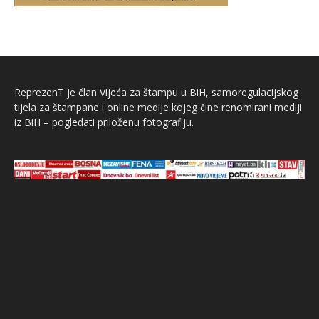
ReprezenT je član Vijeća za štampu u BiH, samoregulacijskog
tijela za štampane i online medije kojeg čine renomirani mediji
iz BiH – pogledati priloženu fotografiju.