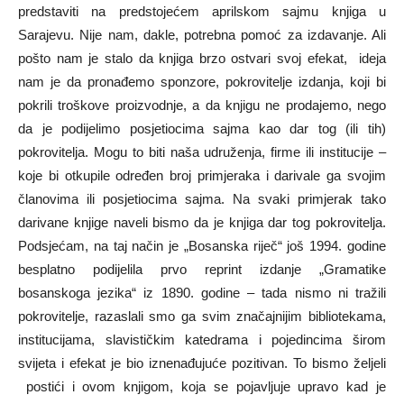
predstaviti na predstojećem aprilskom sajmu knjiga u
Sarajevu. Nije nam, dakle, potrebna pomoć za izdavanje. Ali
pošto nam je stalo da knjiga brzo ostvari svoj efekat, ideja
nam je da pronađemo sponzore, pokrovitelje izdanja, koji bi
pokrili troškove proizvodnje, a da knjigu ne prodajemo, nego
da je podijelimo posjetiocima sajma kao dar tog (ili tih)
pokrovitelja. Mogu to biti naša udruženja, firme ili institucije –
koje bi otkupile određen broj primjeraka i darivale ga svojim
članovima ili posjetiocima sajma. Na svaki primjerak tako
darivane knjige naveli bismo da je knjiga dar tog pokrovitelja.
Podsjećam, na taj način je „Bosanska riječ“ još 1994. godine
besplatno podijelila prvo reprint izdanje „Gramatike
bosanskoga jezika“ iz 1890. godine – tada nismo ni tražili
pokrovitelje, razaslali smo ga svim značajnijim bibliotekama,
institucijama, slavističkim katedrama i pojedincima širom
svijeta i efekat je bio iznenađujuće pozitivan. To bismo željeli
postići i ovom knjigom, koja se pojavljuje upravo kad je