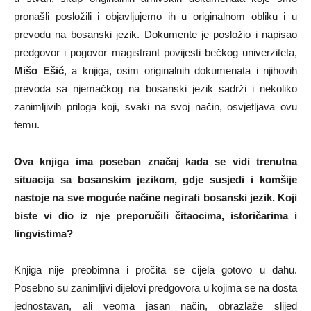
pronašli posložili i objavljujemo ih u originalnom obliku i u
prevodu na bosanski jezik. Dokumente je posložio i napisao
predgovor i pogovor magistrant povijesti bečkog univerziteta,
Mišo Ešić
, a knjiga, osim originalnih dokumenata i njihovih
prevoda sa njemačkog na bosanski jezik sadrži i nekoliko
zanimljivih priloga koji, svaki na svoj način, osvjetljava ovu
temu.
Ova knjiga ima poseban značaj kada se vidi trenutna
situacija sa bosanskim jezikom, gdje susjedi i komšije
nastoje na sve moguće načine negirati bosanski jezik. Koji
biste vi dio iz nje preporučili čitaocima, istoričarima i
lingvistima?
Knjiga nije preobimna i pročita se cijela gotovo u dahu.
Posebno su zanimljivi dijelovi predgovora u kojima se na dosta
jednostavan, ali veoma jasan način, obrazlaže slijed