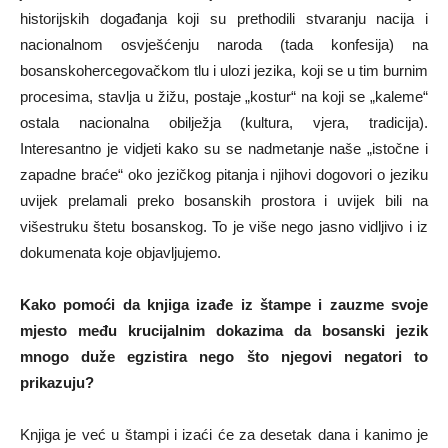
historijskih događanja koji su prethodili stvaranju nacija i
nacionalnom osvješćenju naroda (tada konfesija) na
bosanskohercegovačkom tlu i ulozi jezika, koji se u tim burnim
procesima, stavlja u žižu, postaje „kostur“ na koji se „kaleme“
ostala nacionalna obilježja (kultura, vjera, tradicija).
Interesantno je vidjeti kako su se nadmetanje naše „istočne i
zapadne braće“ oko jezičkog pitanja i njihovi dogovori o jeziku
uvijek prelamali preko bosanskih prostora i uvijek bili na
višestruku štetu bosanskog. To je više nego jasno vidljivo i iz
dokumenata koje objavljujemo.
Kako pomoći da knjiga izađe iz štampe i zauzme svoje
mjesto među krucijalnim dokazima da bosanski jezik
mnogo duže egzistira nego što njegovi negatori to
prikazuju?
Knjiga je već u štampi i izaći će za desetak dana i kanimo je