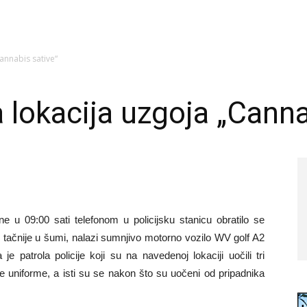
annabis sative“
lokacija uzgoja „Canna
 u 09:00 sati telefonom u policijsku stanicu obratilo se
i, tačnije u šumi, nalazi sumnjivo motorno vozilo WV golf A2
e patrola policije koji su na navedenoj lokaciji uočili tri
e uniforme, a isti su se nakon što su uočeni od pripadnika