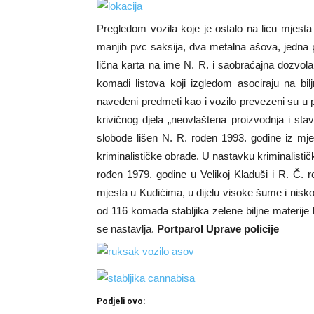
Pregledom vozila koje je ostalo na licu mjes
manjih pvc saksija, dva metalna ašova, jedna
lična karta na ime N. R. i saobraćajna dozvola
komadi listova koji izgledom asociraju na bi
navedeni predmeti kao i vozilo prevezeni su u pr
krivičnog djela „neovlaštena proizvodnja i sta
slobode lišen N. R. rođen 1993. godine iz mje
kriminalističke obrade. U nastavku kriminalistič
rođen 1979. godine u Velikoj Kladuši i R. Č. 
mjesta u Kudićima, u dijelu visoke šume i nisk
od 116 komada stabljika zelene biljne materije
se nastavlja.
Portparol Uprave policije
Podjeli ovo: