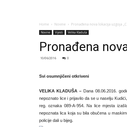
Home
Novine
Pronađena nova lokacija uzgoja „C
Novine
Vijesti
Velika Kladuša
Pronađena nova 
10/06/2016
0
Svi osumnjičeni otkriveni
VELIKA KLADUŠA –
Dana 08.06.2016. godine
nepoznato lice i prijavilo da se u naselju Kudić
reg. oznaka 089-A-954. Na lice mjesta izašla j
nepoznata lica koja su bila obučena u maskirn
policije dali u bijeg.