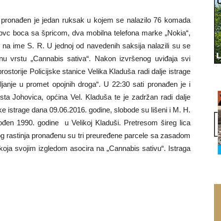
ta pronađen je jedan ruksak u kojem se nalazilo 76 komada
 pvc boca sa špricom, dva mobilna telefona marke „Nokia“,
 na ime S. R. U jednoj od navedenih saksija nalazili su se
ljnu vrstu „Cannabis sativa“. Nakon izvršenog uviđaja svi
ostorije Policijske stanice Velika Kladuša radi dalje istrage
vljanje u promet opojnih droga“. U 22:30 sati pronađen je i
sta Johovica, općina Vel. Kladuša te je zadržan radi dalje
ke istrage dana 09.06.2016. godine, slobode su lišeni i M. H.
rođen 1990. godine u Velikoj Kladuši. Pretresom šireg lica
og rastinja pronađenu su tri preuređene parcele sa zasadom
 koja svojim izgledom asocira na „Cannabis sativu“. Istraga