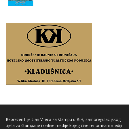
ReprezenT je član Vijeća za štampu u BiH, samoregulacijskog
tijela za štampane i online medije kojeg čine renomirani mediji