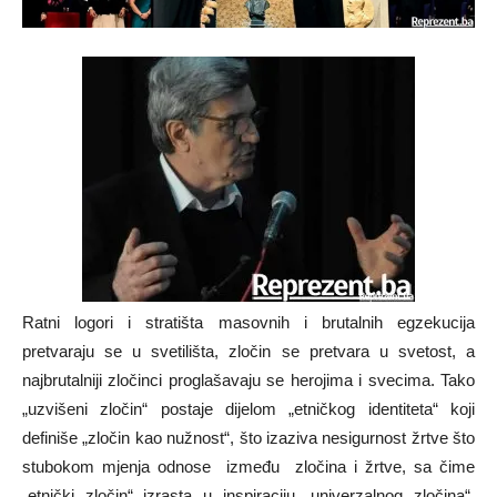
Ratni logori i stratišta masovnih i brutalnih egzekucija
pretvaraju se u svetilišta, zločin se pretvara u svetost, a
najbrutalniji zločinci proglašavaju se herojima i svecima. Tako
„uzvišeni zločin“ postaje dijelom „etničkog identiteta“ koji
definiše „zločin kao nužnost“, što izaziva nesigurnost žrtve što
stubokom mjenja odnose između zločina i žrtve, sa čime
„etnički zločin“ izrasta u inspiraciju „univerzalnog zločina“,