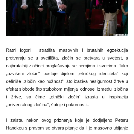
Ratni logori i stratišta masovnih i brutalnih egzekucija
pretvaraju se u svetilišta, zločin se pretvara u svetost, a
najbrutalniji zločinci proglašavaju se herojima i svecima. Tako
„uzvišeni zločin“ postaje dijelom „etničkog identiteta“ koji
definiše „zločin kao nužnost“, što izaziva nesigurnost žrtve u
efekat slobode što stubokom mijenja odnose između zločina
i žrtve, sa čime „etnički zločin“ izrasta u inspiraciju
„univerzalnog zločina“, šutnje i pokornosti…
I zaista, nakon ovog priznanja koje je dodjeljeno Peteru
Handkeu s pravom se otvara pitanje da li je masovno ubijanje