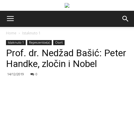
Home
Istaknuto 1
Istaknuto 1
Reprezentov(a)
Osvrt
Prof. dr. Nedžad Bašić: Peter
Handke, zločin i Nobel
14/12/2019
0