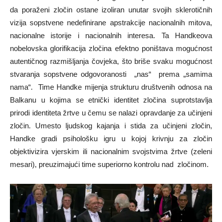
da poraženi zločin ostane izoliran unutar svojih sklerotičnih
vizija sopstvene nedefinirane apstrakcije nacionalnih mitova,
nacionalne istorije i nacionalnih interesa. Ta Handkeova
nobelovska glorifikacija zločina efektno poništava mogućnost
autentičnog razmišljanja čovjeka, što briše svaku mogućnost
stvaranja sopstvene odgovoranosti „nas“ prema „samima
nama“. Time Handke mijenja strukturu društvenih odnosa na
Balkanu u kojima se etnički identitet zločina suprotstavlja
prirodi identiteta žrtve u čemu se nalazi opravdanje za učinjeni
zločin. Umesto ljudskog kajanja i stida za učinjeni zločin,
Handke gradi psihološku igru u kojoj krivnju za zločin
objektivizira vjerskim ili nacionalnim svojstvima žrtve (zeleni
mesari), preuzimajući time superiorno kontrolu nad zločinom.