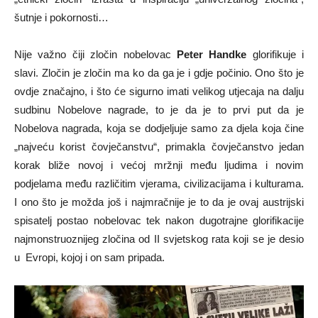
šutnje i pokornosti…
Nije važno čiji zločin nobelovac
Peter Handke
glorifikuje i
slavi. Zločin je zločin ma ko da ga je i gdje počinio. Ono što je
ovdje značajno, i što će sigurno imati velikog utjecaja na dalju
sudbinu Nobelove nagrade, to je da je to prvi put da je
Nobelova nagrada, koja se dodjeljuje samo za djela koja čine
„najveću korist čovječanstvu“, primakla čovječanstvo jedan
korak bliže novoj i većoj mržnji među ljudima i novim
podjelama među različitim vjerama, civilizacijama i kulturama.
I ono što je možda još i najmračnije je to da je ovaj austrijski
spisatelj postao nobelovac tek nakon dugotrajne glorifikacije
najmonstruoznijeg zločina od II svjetskog rata koji se je desio
u Evropi, kojoj i on sam pripada.