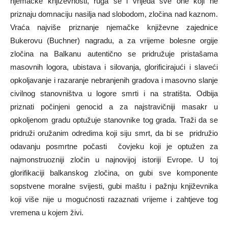
njemačke književnosti, ruga se i vrijeđa sve one koji ne
priznaju domnaciju nasilja nad slobodom, zločina nad kaznom.
Vraća najviše priznanje njemačke književne zajednice
Bukerovu (Buchner) nagradu, a za vrijeme bolesne orgije
zločina na Balkanu autentično se pridružuje pristašama
masovnih logora, ubistava i silovanja, glorificirajući i slaveći
opkoljavanje i razaranje nebranjenih gradova i masovno slanje
civilnog stanovništva u logore smrti i na stratišta. Odbija
priznati počinjeni genocid a za najstravičniji masakr u
opkoljenom gradu optužuje stanovnike tog grada. Traži da se
pridruži oružanim odredima koji siju smrt, da bi se pridružio
odavanju posmrtne počasti čovjeku koji je optužen za
najmonstruozniji zločin u najnovijoj istoriji Evrope. U toj
glorifikaciji balkanskog zločina, on gubi sve komponente
sopstvene moralne svijesti, gubi maštu i pažnju književnika
koji više nije u mogućnosti razaznati vrijeme i zahtjeve tog
vremena u kojem živi.