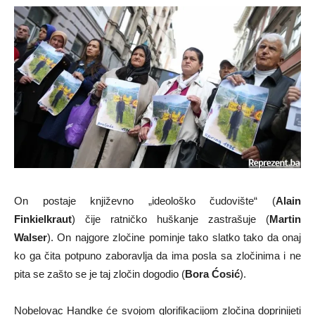
On postaje književno „ideološko čudovište“ (
Alain
Finkielkraut
) čije ratničko huškanje zastrašuje (
Martin
Walser
). On najgore zločine pominje tako slatko tako da onaj
ko ga čita potpuno zaboravlja da ima posla sa zločinima i ne
pita se zašto se je taj zločin dogodio (
Bora Ćosić
).
Nobelovac Handke će svojom glorifikacijom zločina doprinijeti