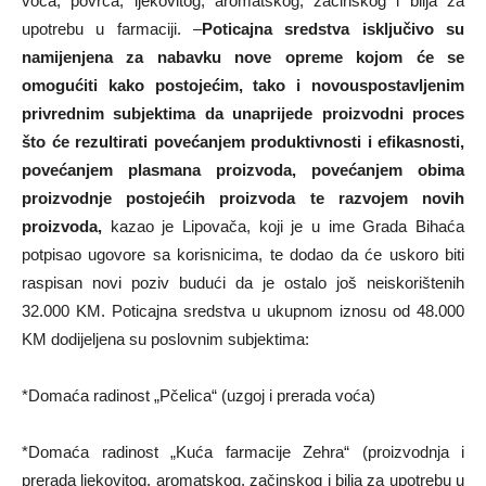
voća, povrća, ljekovitog, aromatskog, začinskog i bilja za
upotrebu u farmaciji. –
Poticajna sredstva isključivo su
namijenjena za nabavku nove opreme kojom će se
omogućiti kako postojećim, tako i novouspostavljenim
privrednim subjektima da unaprijede proizvodni proces
što će rezultirati povećanjem produktivnosti i efikasnosti,
povećanjem plasmana proizvoda, povećanjem obima
proizvodnje postojećih proizvoda te razvojem novih
proizvoda,
kazao je Lipovača, koji je u ime Grada Bihaća
potpisao ugovore sa korisnicima, te dodao da će uskoro biti
raspisan novi poziv budući da je ostalo još neiskorištenih
32.000 KM. Poticajna sredstva u ukupnom iznosu od 48.000
KM dodijeljena su poslovnim subjektima:
*Domaća radinost „Pčelica“ (uzgoj i prerada voća)
*Domaća radinost „Kuća farmacije Zehra“ (proizvodnja i
prerada ljekovitog, aromatskog, začinskog i bilja za upotrebu u