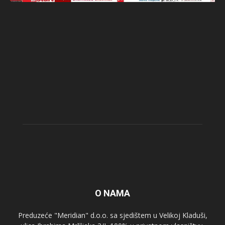
O NAMA
Preduzeće "Meridian" d.o.o. sa sjedištem u Velikoj Kladuši,