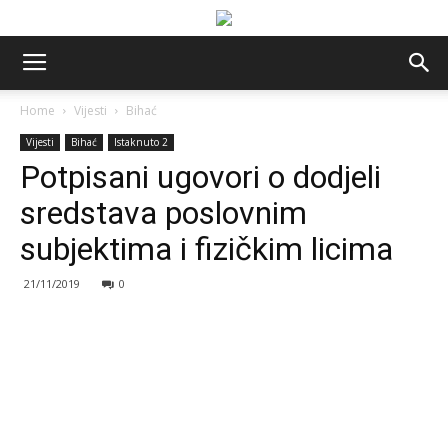
Home
Vijesti
Bihać
Vijesti
Bihać
Istaknuto 2
Potpisani ugovori o dodjeli
sredstava poslovnim
subjektima i fizičkim licima
21/11/2019
0