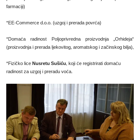
farmaciji)
*EE-Commerce d.o.o. (uzgoj i prerada povrća)
*Domaća radinost Poljoprivredna proizvodnja „Orhideja“
(proizvodnja i prerada ljekovitog, aromatskog i začinskog bilja),
*Fizičko lice
Nusretu Sušiću
, koji će registrirati domaću
radinost za uzgoj i preradu voća.