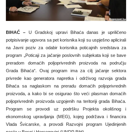
BIHAĆ –
U Gradskoj upravi Bihaća danas je upriličeno
potpisivanje ugovora sa pet korisnika koji su uspješno aplicirali
na Javni poziv za odabir korisnika poticajnih sredstava za
program „Poticaji za jačanje poslovnih subjekata koji se bave
preradom domaćih poljoprivrednih proizvoda na području
Grada Bihaća“. Ovaj program ima za cilj jačanje sektora
privrede kao generatora napretka i održivog razvoja grada
Bihaća sa naglaskom na preradu domaćih poljoprivrednih
proizvoda, a kako bi se osigurao što veći plasman domaćih
poljoprivrednih proizvoda uzgojenih na teritoriji grada Bihaća.
Program se provodi uz podršku Projekta okolišnog i
ekonomskog upravljanja (MEG), kojeg podržava i financira
Vlada Švicarske, a provodi Razvojni program Ujedinjenih
nacija u Bosni i Hercegovini (UNDP BiH).