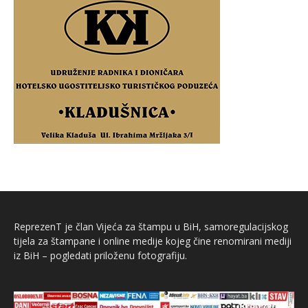
ReprezenT je član Vijeća za štampu u BiH, samoregulacijskog
tijela za štampane i online medije kojeg čine renomirani mediji
iz BiH – pogledati priloženu fotografiju.