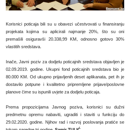
Korisnici poticaja bili su u obavezi učestvovati u finansiranju
projekata kojima su aplicirali najmanje 20%, što su oni
premašili osiguravši 20.338,99 KM, odnosno gotovo 30%
vlastitih sredstava.
Inače, Javni poziv za dodjelu poticajnih sredstava objavljen je
02.09.2019. godine. Ukupni fond poticajnih sredstava bio je
80.000 KM. Od ukupno prijavljenih deset aplikanata, pet ih je
dostavilo potpune i kvalitetno pripremljene prijave/poslovne
planove čime su ispunili uvjete za dodjelu poticaja.
Prema propozicijama Javnog poziva, korisnici su dužni
predmetnu opremu nabaviti, ugraditi i staviti u funkciju do
29.02.2020. godine. Njihov rad i razvoj poslovanja pratiće se
tokom naredne tri godine.
Samir TULIĆ