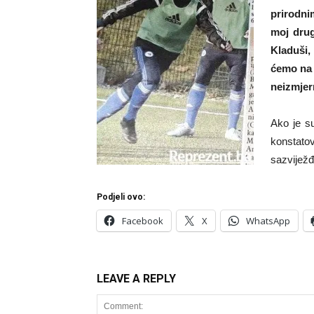
prirodnim
moj drug
Kladuši,
ćemo na 
neizmjern
Ako je su
konstatov
sazvijež
Podjeli ovo:
Facebook
X
WhatsApp
LEAVE A REPLY