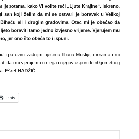
 ljepotama, kako Vi volite reći „Ljute Krajine“. Iskreno,
i san koji želim da mi se ostvari je boravak u Velikoj
 Bihaću ali i drugim gradovima. Otac mi je obećao da
ljeto boraviti tamo jedno izvjesno vrijeme. Vjerujem mu
o, jer ono što obeća to i ispuni
.
diti po ovim zadnjim riječima Ilhana Muslije, moramo i mi
ati da i mi vjerujemo u njega i njegov uspon do n0gometnog
đa.
Ešref HADŽIĆ
Ispis