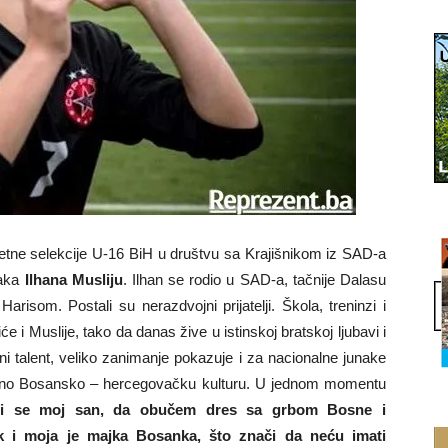
tne selekcije U-16 BiH u društvu sa Krajišnikom iz SAD-a
jaka
Ilhana Musliju
. Ilhan se rodio u SAD-a, tačnije Dalasu
risom. Postali su nerazdvojni prijatelji. Škola, treninzi i
e i Muslije, tako da danas žive u istinskoj bratskoj ljubavi i
ni talent, veliko zanimanje pokazuje i za nacionalne junake
nosno Bosansko – hercegovačku kulturu. U jednom momentu
mi se moj san, da obučem dres sa grbom Bosne i
 i moja je majka Bosanka, što znači da neću imati