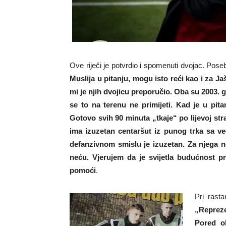
Ove riječi je potvrdio i spomenuti dvojac. Pos
Muslija u pitanju, mogu isto reći kao i za Jaš
mi je njih dvojicu preporučio. Oba su 2003. 
se to na terenu ne primijeti. Kad je u pita
Gotovo svih 90 minuta „tkaje“ po lijevoj stra
ima izuzetan centaršut iz punog trka sa 
defanzivnom smislu je izuzetan. Za njega 
neću. Vjerujem da je svijetla budućnost p
pomoći
.
Pri rast
„Repreze
Pored o