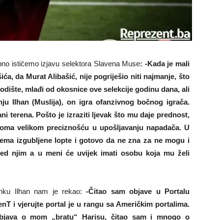
ebno ističemo izjavu selektora Slavena Muse
: -Kada je mali
ića, da Murat Alibašić, nije pogriješio niti najmanje, što
godište, mlađi od okosnice ove selekcije godinu dana, ali
nju Ilhan (Muslija), on igra ofanzivnog bočnog igrača.
ni terena. Pošto je izraziti ljevak što mu daje prednost,
veoma velikom preciznošću u upošljavanju napadača. U
nema izgubljene lopte i gotovo da ne zna za ne mogu i
red njim a u meni će uvijek imati osobu koja mu želi
anku Ilhan nam je rekao:
-Čitao sam objave u Portalu
nT i vjerujte portal je u rangu sa Američkim portalima.
bjava o mom „bratu“ Harisu, čitao sam i mnogo o