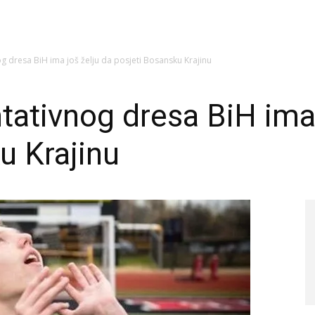
og dresa BiH ima još želju da posjeti Bosansku Krajinu
ntativnog dresa BiH ima 
u Krajinu