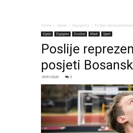
Home
Vijesti
Dijaspora
Poslije reprezentativn
Vijesti
Dijaspora
Društvo
Mladi
Sport
Poslije repreze
posjeti Bosansk
09/01/2020
0