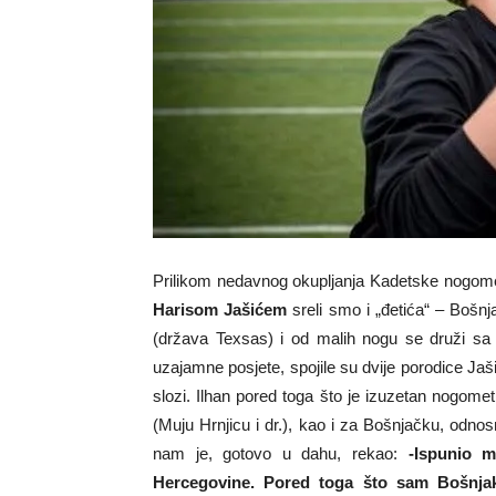
Prilikom nedavnog okupljanja Kadetske nogome
Harisom Jašićem
sreli smo i „đetića“ – Bošn
(država Texsas) i od malih nogu se druži sa Ha
uzajamne posjete, spojile su dvije porodice Jašić
slozi. Ilhan pored toga što je izuzetan nogomet
(Muju Hrnjicu i dr.), kao i za Bošnjačku, od
nam je, gotovo u dahu, rekao:
-Ispunio 
Hercegovine. Pored toga što sam Bošnjak