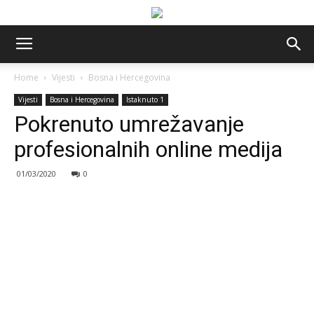
Home
Vijesti
Bosna i Hercegovina
Vijesti
Bosna i Hercegovina
Istaknuto 1
Pokrenuto umrežavanje
profesionalnih online medija
01/03/2020
0