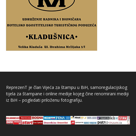
ReprezenT je član Vijeća za štampu u BiH, samoregulacijskog
tijela za štampane i online medije kojeg čine renomirani mediji
iz BiH – pogledati priloženu fotografiju.