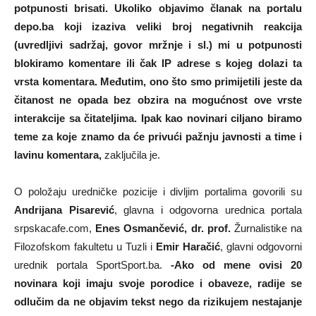
potpunosti brisati. Ukoliko objavimo članak na portalu
depo.ba koji izaziva veliki broj negativnih reakcija
(uvredljivi sadržaj, govor mržnje i sl.) mi u potpunosti
blokiramo komentare ili čak IP adrese s kojeg dolazi ta
vrsta komentara. Međutim, ono što smo primijetili jeste da
čitanost ne opada bez obzira na mogućnost ove vrste
interakcije sa čitateljima. Ipak kao novinari ciljano biramo
teme za koje znamo da će privući pažnju javnosti a time i
lavinu komentara,
zaključila je.
O položaju uredničke pozicije i divljim portalima govorili su
Andrijana Pisarević
, glavna i odgovorna urednica portala
srpskacafe.com,
Enes Osmančević, dr. prof.
Žurnalistike na
Filozofskom fakultetu u Tuzli i
Emir Haračić
, glavni odgovorni
urednik portala SportSport.ba.
-Ako od mene ovisi 20
novinara koji imaju svoje porodice i obaveze, radije se
odlučim da ne objavim tekst nego da rizikujem nestajanje