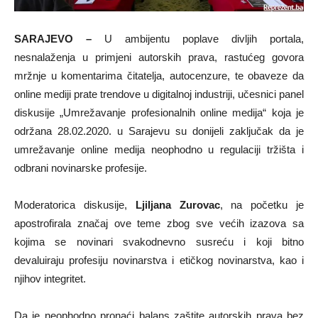
SARAJEVO –
U ambijentu poplave divljih portala,
nesnalaženja u primjeni autorskih prava, rastućeg govora
mržnje u komentarima čitatelja, autocenzure, te obaveze da
online mediji prate trendove u digitalnoj industriji, učesnici panel
diskusije „Umrežavanje profesionalnih online medija“ koja je
održana 28.02.2020. u Sarajevu su donijeli zaključak da je
umrežavanje online medija neophodno u regulaciji tržišta i
odbrani novinarske profesije.
Moderatorica diskusije,
Ljiljana Zurovac
, na početku je
apostrofirala značaj ove teme zbog sve većih izazova sa
kojima se novinari svakodnevno susreću i koji bitno
devaluiraju profesiju novinarstva i etičkog novinarstva, kao i
njihov integritet.
Da je neophodno pronaći balans zaštite autorskih prava bez