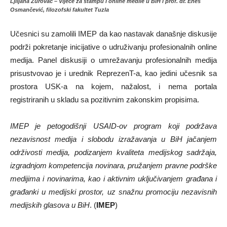
Ljiljana Zurovac – Vijeće za štampu i online mediie u BiH i prof. dr. Enes
Osmančević, filozofski fakultet Tuzla
Učesnici su zamolili IMEP da kao nastavak današnje diskusije
podrži pokretanje inicijative o udruživanju profesionalnih online
medija. Panel diskusiji o umrežavanju profesionalnih medija
prisustvovao je i urednik ReprezenT-a, kao jedini učesnik sa
prostora USK-a na kojem, nažalost, i nema portala
registriranih u skladu sa pozitivnim zakonskim propisima.
IMEP je petogodišnji USAID-ov program koji podržava
nezavisnost medija i slobodu izražavanja u BiH jačanjem
održivosti medija, podizanjem kvaliteta medijskog sadržaja,
izgradnjom kompetencija novinara, pružanjem pravne podrške
medijima i novinarima, kao i aktivnim uključivanjem građana i
građanki u medijski prostor, uz snažnu promociju nezavisnih
medijskih glasova u BiH
. (
IMEP
)