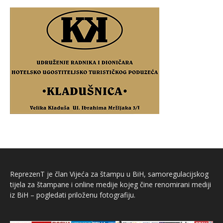
ReprezenT je član Vijeća za štampu u BiH, samoregulacijskog
tijela za štampane i online medije kojeg čine renomirani mediji
iz BiH – pogledati priloženu fotografiju.