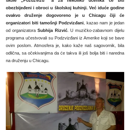
škole „Pozdzvizd“ a za nekoliko učenika će biti
obezbijeđeni i obroci u školskoj kuhinji. Već iduće godine
ovakvo druženje dogovoreno je u Chicagu čiji će
organizatori biti tamošnji Podzvizđani
, kazao nam je jedan
od organizatora
Subhija Rizvić
. U muzičko-zabavnom dijelu
programa učestvovali su Podzvizđani iz Amerike koji se bave
ovim poslom. Atmosfera je, kako kaže naš sagovornik, bila
odlična, sa očekivanjima da će takva ili još bolja biti i naredna
na druženju u Chicagu.