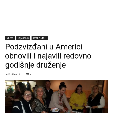
Vijesti
Dijaspora
Istaknuto 1
Podzvizđani u Americi
obnovili i najavili redovno
godišnje druženje
24/12/2019
0