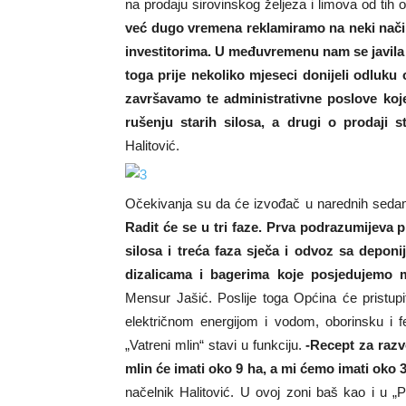
na prodaju sirovinskog željeza i limova od tih
već dugo vremena reklamiramo na neki način
investitorima. U međuvremenu nam se javi
toga prije nekoliko mjeseci donijeli odluku
završavamo te administrativne poslove koj
rušenju starih silosa, a drugi o prodaji s
Halitović.
Očekivanja su da će izvođač u narednih seda
Radit će se u tri faze. Prva podrazumijeva 
silosa i treća faza sječa i odvoz sa depon
dizalicama i bagerima koje posjedujemo mi
Mensur Jašić. Poslije toga Općina će pristupit
električnom energijom i vodom, oborinsku i f
„Vatreni mlin“ stavi u funkciju.
-Recept za razvo
mlin će imati oko 9 ha, a mi ćemo imati oko 
načelnik Halitović. U ovoj zoni baš kao i u „P