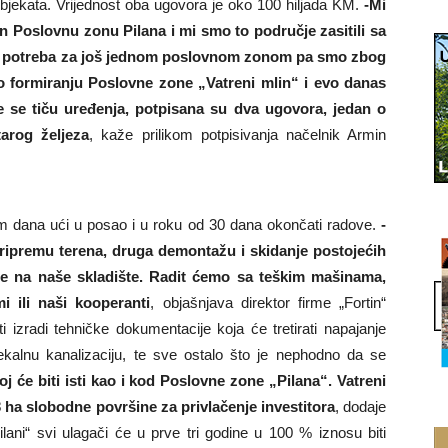
 objekata. Vrijednost oba ugovora je oko 100 hiljada KM.
-Mi
 Poslovnu zonu Pilana i mi smo to područje zasitili sa
la potreba za još jednom poslovnom zonom pa smo zbog
 o formiranju Poslovne zone „Vatreni mlin“ i evo danas
e se tiču uređenja, potpisana su dva ugovora, jedan o
tarog željeza
, kaže prilikom potpisivanja načelnik Armin
m dana ući u posao i u roku od 30 dana okončati radove.
-
pripremu terena, druga demontažu i skidanje postojećih
ije na naše skladište. Radit ćemo sa teškim mašinama,
 ili naši kooperanti
, objašnjava direktor firme „Fortin“
i izradi tehničke dokumentacije koja će tretirati napajanje
ekalnu kanalizaciju, te sve ostalo što je nephodno da se
j će biti isti kao i kod Poslovne zone „Pilana“. Vatreni
3 ha slobodne površine za privlačenje investitora
, dodaje
ilani“ svi ulagači će u prve tri godine u 100 % iznosu biti