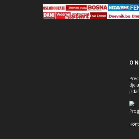
O 
Pred
djel
izda
Prog
Kont