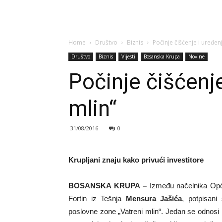
Home
Društvo
Biznis
Počinje čišćenje i uređen
Društvo
Biznis
Vijesti
Bosanska Krupa
Novine
Počinje čišćenj
mlin“
31/08/2016
0
Krupljani znaju kako privući investitore
BOSANSKA KRUPA –
Između načelnika Op
Fortin iz Tešnja
Mensura Jašića
, potpisani
poslovne zone „Vatreni mlin“. Jedan se odnosi 