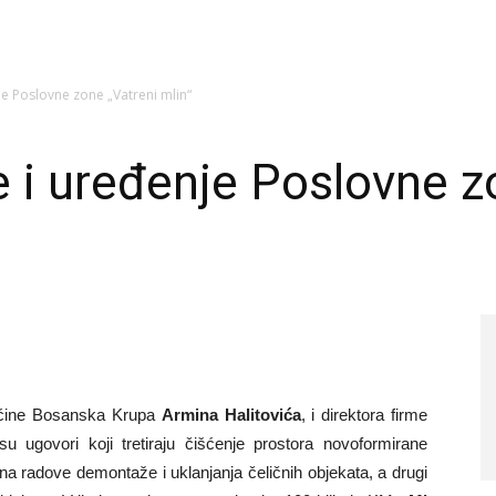
je Poslovne zone „Vatreni mlin“
e i uređenje Poslovne z
ćine Bosanska Krupa
Armina Halitovića
, i direktora firme
 su ugovori koji tretiraju čišćenje prostora novoformirane
na radove demontaže i uklanjanja čeličnih objekata, a drugi