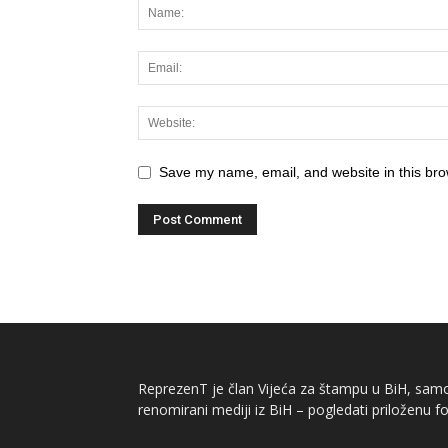
Save my name, email, and website in this bro
ReprezenT je član Vijeća za štampu u BiH, samor
renomirani mediji iz BiH – pogledati priloženu fo