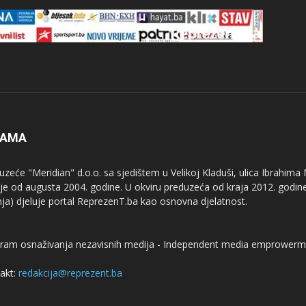
NAMA
uzeće "Meridian" d.o.o. sa sjedištem u Velikoj Kladuši, ulica Ibrahima
uje od augusta 2004. godine. U okviru preduzeća od kraja 2012. godine
nja) djeluje portal ReprezenT.ba kao osnovna djelatnost.
ram osnaživanja nezavisnih medija - Independent media emprowerm
akt:
redakcija@reprezent.ba