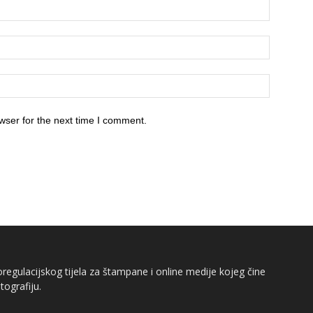
wser for the next time I comment.
egulacijskog tijela za štampane i online medije kojeg čine
tografiju.