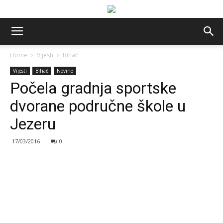
Home
Vijesti
Bihać
Vijesti
Bihać
Novine
Počela gradnja sportske
dvorane područne škole u
Jezeru
17/03/2016
0