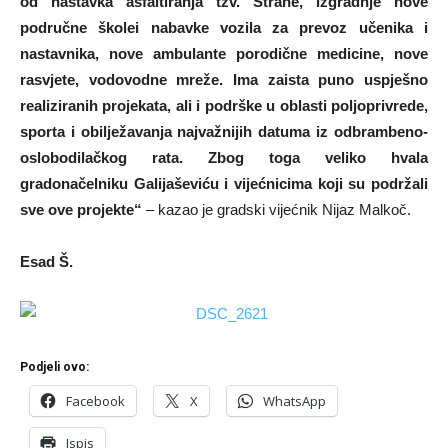
od nastavka asfaltiranja tzv. Strane, izgradnje nove
područne školei nabavke vozila za prevoz učenika i
nastavnika, nove ambulante porodične medicine, nove
rasvjete, vodovodne mreže. Ima zaista puno uspješno
realiziranih projekata, ali i podrške u oblasti poljoprivrede,
sporta i obilježavanja najvažnijih datuma iz odbrambeno-
oslobodilačkog rata. Zbog toga veliko hvala
gradonačelniku Galijaševiću i vijećnicima koji su podržali
sve ove projekte“
– kazao je gradski vijećnik Nijaz Malkoč.
Esad Š.
Podjeli ovo:
Facebook
X
WhatsApp
Ispis