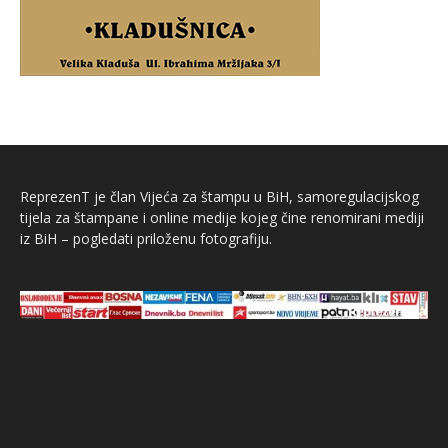
ReprezenT je član Vijeća za štampu u BiH, samoregulacijskog
tijela za štampane i online medije kojeg čine renomirani mediji
iz BiH – pogledati priloženu fotografiju.