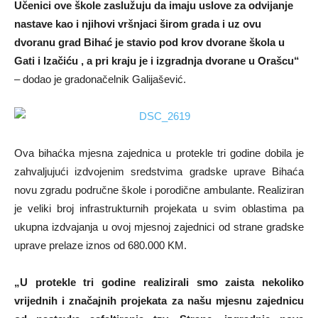
Učenici ove škole zaslužuju da imaju uslove za odvijanje
nastave kao i njihovi vršnjaci širom grada i uz ovu
dvoranu grad Bihać je stavio pod krov dvorane škola u
Gati i Izačiću , a pri kraju je i izgradnja dvorane u Orašcu“
– dodao je gradonačelnik Galijašević.
Ova bihaćka mjesna zajednica u protekle tri godine dobila je
zahvaljujući izdvojenim sredstvima gradske uprave Bihaća
novu zgradu područne škole i porodične ambulante. Realiziran
je veliki broj infrastrukturnih projekata u svim oblastima pa
ukupna izdvajanja u ovoj mjesnoj zajednici od strane gradske
uprave prelaze iznos od 680.000 KM.
„U protekle tri godine realizirali smo zaista nekoliko
vrijednih i značajnih projekata za našu mjesnu zajednicu