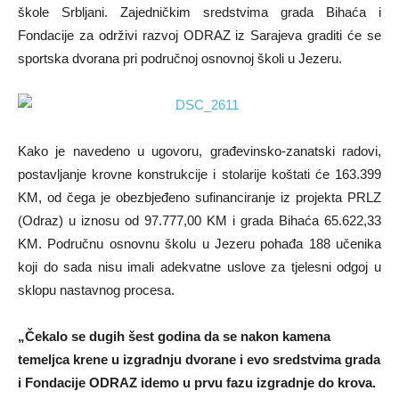
škole Srbljani. Zajedničkim sredstvima grada Bihaća i
Fondacije za održivi razvoj ODRAZ iz Sarajeva graditi će se
sportska dvorana pri područnoj osnovnoj školi u Jezeru.
Kako je navedeno u ugovoru, građevinsko-zanatski radovi,
postavljanje krovne konstrukcije i stolarije koštati će 163.399
KM, od čega je obezbjeđeno sufinanciranje iz projekta PRLZ
(Odraz) u iznosu od 97.777,00 KM i grada Bihaća 65.622,33
KM. Područnu osnovnu školu u Jezeru pohađa 188 učenika
koji do sada nisu imali adekvatne uslove za tjelesni odgoj u
sklopu nastavnog procesa.
„Čekalo se dugih šest godina da se nakon kamena
temeljca krene u izgradnju dvorane i evo sredstvima grada
i Fondacije ODRAZ idemo u prvu fazu izgradnje do krova.