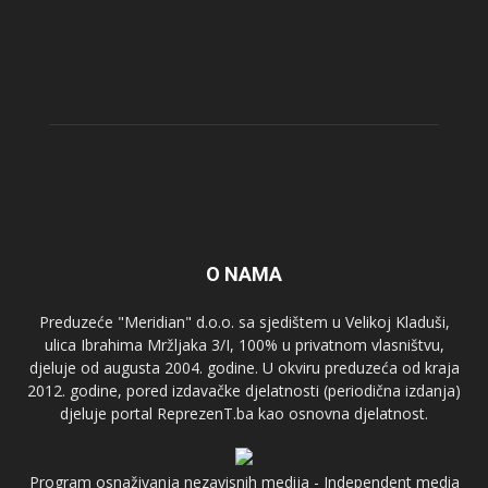
O NAMA
Preduzeće "Meridian" d.o.o. sa sjedištem u Velikoj Kladuši,
ulica Ibrahima Mržljaka 3/I, 100% u privatnom vlasništvu,
djeluje od augusta 2004. godine. U okviru preduzeća od kraja
2012. godine, pored izdavačke djelatnosti (periodična izdanja)
djeluje portal ReprezenT.ba kao osnovna djelatnost.
Program osnaživanja nezavisnih medija - Independent media