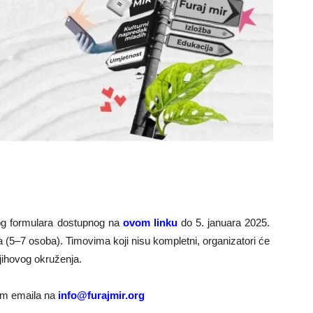
nog formulara dostupnog na
ovom linku
do 5. januara 2025.
ima (5–7 osoba). Timovima koji nisu kompletni, organizatori će
jihovog okruženja.
tem emaila na
info@furajmir.org