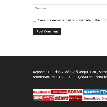
Save my name, email, and website in this bro
ReprezenT je član Vijeća za štampu u BiH, samor
renomirani mediji iz BiH – pogledati priloženu fo