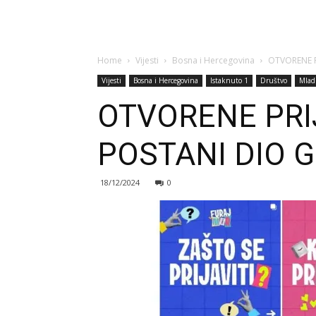
Home
Vijesti
Bosna i Hercegovina
OTVORENE P
Vijesti
Bosna i Hercegovina
Istaknuto 1
Društvo
Mlad
OTVORENE PRI
POSTANI DIO 
18/12/2024
0