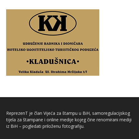
ReprezenT je član Vijeća za štampu u BiH, samoregulacijskog
tijela za štampane i online medije kojeg čine renomirani mediji
iz BiH – pogledati priloženu fotografiju.