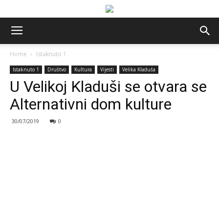
Home
Istaknuto 1
Istaknuto 1
Društvo
Kultura
Vijesti
Velika Kladuša
U Velikoj Kladuši se otvara se
Alternativni dom kulture
30/07/2019
0