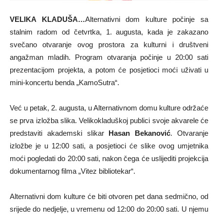
VELIKA KLADUŠA…
Alternativni dom kulture počinje sa
stalnim radom od četvrtka, 1. augusta, kada je zakazano
svečano otvaranje ovog prostora za kulturni i društveni
angažman mladih. Program otvaranja počinje u 20:00 sati
prezentacijom projekta, a potom će posjetioci moći uživati u
mini-koncertu benda „KamoSutra“.
Već u petak, 2. augusta, u Alternativnom domu kulture održaće
se prva izložba slika. Velikokladuškoj publici svoje akvarele će
predstaviti akademski slikar
Hasan Bekanović
. Otvaranje
izložbe je u 12:00 sati, a posjetioci će slike ovog umjetnika
moći pogledati do 20:00 sati, nakon čega će uslijediti projekcija
dokumentarnog filma „Vitez bibliotekar“.
Alternativni dom kulture će biti otvoren pet dana sedmično, od
srijede do nedjelje, u vremenu od 12:00 do 20:00 sati. U njemu