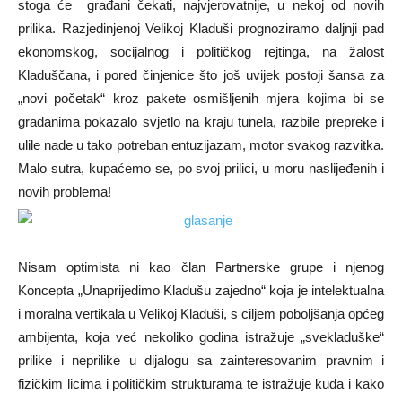
stoga će građani čekati, najvjerovatnije, u nekoj od novih
prilika. Razjedinjenoj Velikoj Kladuši prognoziramo daljnji pad
ekonomskog, socijalnog i političkog rejtinga, na žalost
Kladuščana, i pored činjenice što još uvijek postoji šansa za
„novi početak“ kroz pakete osmišljenih mjera kojima bi se
građanima pokazalo svjetlo na kraju tunela, razbile prepreke i
ulile nade u tako potreban entuzijazam, motor svakog razvitka.
Malo sutra, kupaćemo se, po svoj prilici, u moru naslijeđenih i
novih problema!
Nisam optimista ni kao član Partnerske grupe i njenog
Koncepta „Unaprijedimo Kladušu zajedno“ koja je intelektualna
i moralna vertikala u Velikoj Kladuši, s ciljem poboljšanja općeg
ambijenta, koja već nekoliko godina istražuje „svekladuške“
prilike i neprilike u dijalogu sa zainteresovanim pravnim i
fizičkim licima i političkim strukturama te istražuje kuda i kako