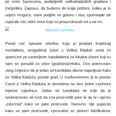
po svim šavovoma, podijeljenih velikokladuških građana i
(ne)prilika. Zapravo, da budemo do kraja pošteni, koliko je to
uopće moguće, stare podjele se gotovo i nisu spominjale niti
osjećale već neke nove koje su prouzrokovali oni a ne mi.
Pored već opisane retorike, koja je produkt krajiškog
mentaliteta, ovogodišnji izbori u Velikoj Kladuši ostat će
upamćeni po zanimljivim kandidatima za lokalne izbore koji su
nam se ponudili za izbor (grado)načelnika. Ovo potenciram
zbog činjenice da je jedan od kandidata davno najavljivao kako
će Velika Kladuša postati grad. U međuvremenu je to postao
Cazin a Velika Kladuša je dovedena na nivo jedne cazinske
mjesne zajednice. Jedan od kandidata ne krije da je
neobrazovan, ali tvrdi da zna proizvoditi pare te da bi i općinu
„educirao“ kako se pare proizvode. Naravno, nije pojasnio
kako se pare proizvode, vjerovatno se plašeći falsifikatora.