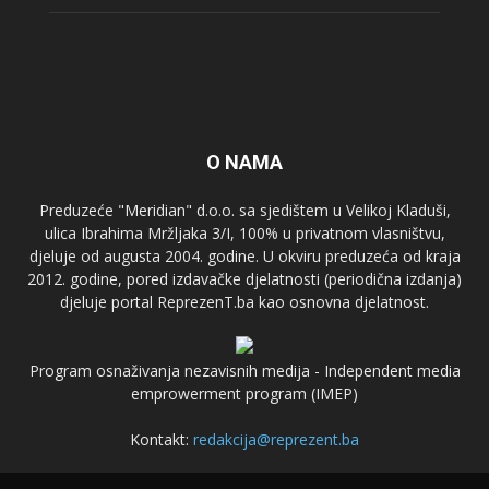
O NAMA
Preduzeće "Meridian" d.o.o. sa sjedištem u Velikoj Kladuši,
ulica Ibrahima Mržljaka 3/I, 100% u privatnom vlasništvu,
djeluje od augusta 2004. godine. U okviru preduzeća od kraja
2012. godine, pored izdavačke djelatnosti (periodična izdanja)
djeluje portal ReprezenT.ba kao osnovna djelatnost.
Program osnaživanja nezavisnih medija - Independent media
emprowerment program (IMEP)
Kontakt:
redakcija@reprezent.ba