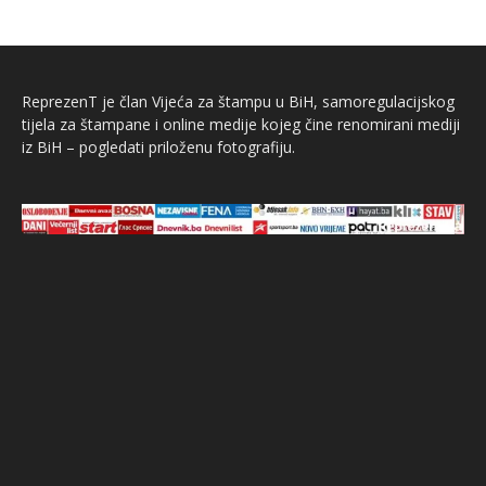
ReprezenT je član Vijeća za štampu u BiH, samoregulacijskog
tijela za štampane i online medije kojeg čine renomirani mediji
iz BiH – pogledati priloženu fotografiju.