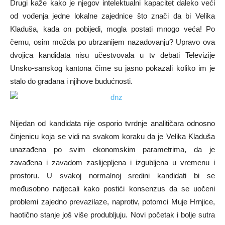
Drugi kaže kako je njegov intelektualni kapacitet daleko veći
od vođenja jedne lokalne zajednice što znači da bi Velika
Kladuša, kada on pobijedi, mogla postati mnogo veća! Po
čemu, osim možda po ubrzanijem nazadovanju? Upravo ova
dvojica kandidata nisu učestvovala u tv debati Televizije
Unsko-sanskog kantona čime su jasno pokazali koliko im je
stalo do građana i njihove budućnosti.
Nijedan od kandidata nije osporio tvrdnje analitičara odnosno
činjenicu koja se vidi na svakom koraku da je Velika Kladuša
unazađena po svim ekonomskim parametrima, da je
zavađena i zavadom zaslijepljena i izgubljena u vremenu i
prostoru. U svakoj normalnoj sredini kandidati bi se
međusobno natjecali kako postići konsenzus da se uočeni
problemi zajedno prevazilaze, naprotiv, potomci Muje Hrnjice,
haotično stanje još više produbljuju. Novi početak i bolje sutra