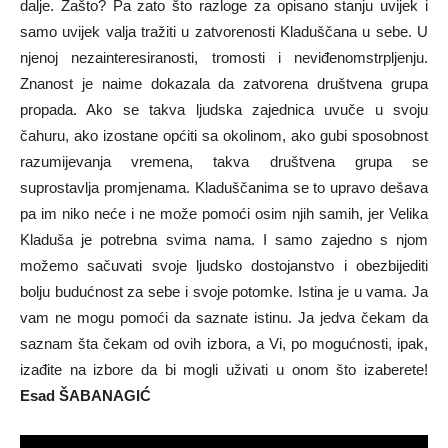
dalje. Zašto? Pa zato što razloge za opisano stanju uvijek i
samo uvijek valja tražiti u zatvorenosti Kladuščana u sebe. U
njenoj nezainteresiranosti, tromosti i neviđenomstrpljenju.
Znanost je naime dokazala da zatvorena društvena grupa
propada. Ako se takva ljudska zajednica uvuče u svoju
čahuru, ako izostane općiti sa okolinom, ako gubi sposobnost
razumijevanja vremena, takva društvena grupa se
suprostavlja promjenama. Kladuščanima se to upravo dešava
pa im niko neće i ne može pomoći osim njih samih, jer Velika
Kladuša je potrebna svima nama. I samo zajedno s njom
možemo sačuvati svoje ljudsko dostojanstvo i obezbijediti
bolju budućnost za sebe i svoje potomke. Istina je u vama. Ja
vam ne mogu pomoći da saznate istinu. Ja jedva čekam da
saznam šta čekam od ovih izbora, a Vi, po mogućnosti, ipak,
izađite na izbore da bi mogli uživati u onom što izaberete!
Esad ŠABANAGIĆ