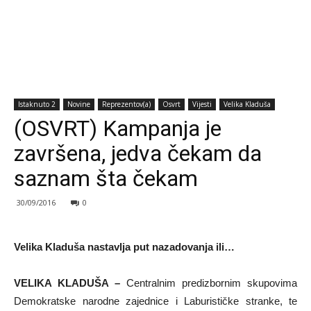
Istaknuto 2
Novine
Reprezentov(a)
Osvrt
Vijesti
Velika Kladuša
(OSVRT) Kampanja je
završena, jedva čekam da
saznam šta čekam
30/09/2016
0
Velika Kladuša nastavlja put nazadovanja ili…
VELIKA KLADUŠA –
Centralnim predizbornim skupovima
Demokratske narodne zajednice i Laburističke stranke, te