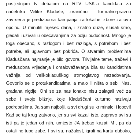
posljednjom tv debatom na RTV USK-a kandidata za
načelnika Velike Kladuše, zvanično i formalno-pravno
završena je predizborna kampanja za lokalne izbore za ovu
općinu. U minulih mjesec dana, i znatno duže, slušali smo,
gledali i uživali u obećavanjima za bolju budućnost. Mnogo je
toga obećano, s razlogom i bez razloga, s potrebom i bez
potrebe, ali uglavnom bez pokrića. O stvarnim problemima
Kladuščana najmanje je bilo govora. Trivijalne teme, tračevi i
međusobna vrijeđanja i omalovažavanja bila su kandidatima
važnija od velikokladuškog strmoglavog nazadovanja.
Govorilo se o protukandidatima, a malo ili ništa o sebi. Nas,
građana nigdje! Oni se za nas ionako nisu zalagali već za
sebe i svoje bližnje, koje Kladuščani kulturno nazivaju
podrepašima. Ja sam najbolji, a svi drugi su kriminalci i lopovi!
Kad se taj krug zatvorio, jer su svi kazali isto, zapravo svi su
isti pa je jedan od njih, umjesto JA trebao kazati MI, pa da
ostali ne tupe zube. I svi su, nažalost, igrali na kartu duboko,