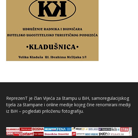
ReprezenT je član Vijeća za štampu u BiH, samoregulacijskog
tijela za štampane i online medije kojeg čine renomirani mediji
iz BiH – pogledati priloženu fotografiju.