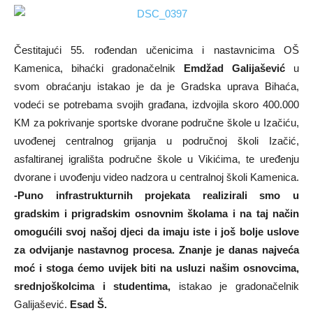
Čestitajući 55. rođendan učenicima i nastavnicima OŠ
Kamenica, bihaćki gradonačelnik
Emdžad Galijašević
u
svom obraćanju istakao je da je Gradska uprava Bihaća,
vodeći se potrebama svojih građana, izdvojila skoro 400.000
KM za pokrivanje sportske dvorane područne škole u Izačiću,
uvođenej centralnog grijanja u područnoj školi Izačić,
asfaltiranej igrališta područne škole u Vikićima, te uređenju
dvorane i uvođenju video nadzora u centralnoj školi Kamenica.
-Puno infrastrukturnih projekata realizirali smo u
gradskim i prigradskim osnovnim školama i na taj način
omogućili svoj našoj djeci da imaju iste i još bolje uslove
za odvijanje nastavnog procesa. Znanje je danas najveća
moć i stoga ćemo uvijek biti na usluzi našim osnovcima,
srednjoškolcima i studentima,
istakao je gradonačelnik
Galijašević.
Esad Š.