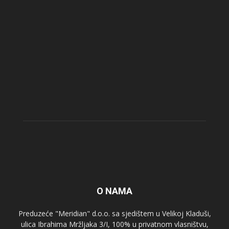
O NAMA
Preduzeće "Meridian" d.o.o. sa sjedištem u Velikoj Kladuši,
ulica Ibrahima Mržljaka 3/I, 100% u privatnom vlasništvu,