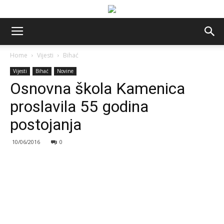
Home
Vijesti
Bihać
Vijesti
Bihać
Novine
Osnovna škola Kamenica
proslavila 55 godina
postojanja
10/06/2016
0