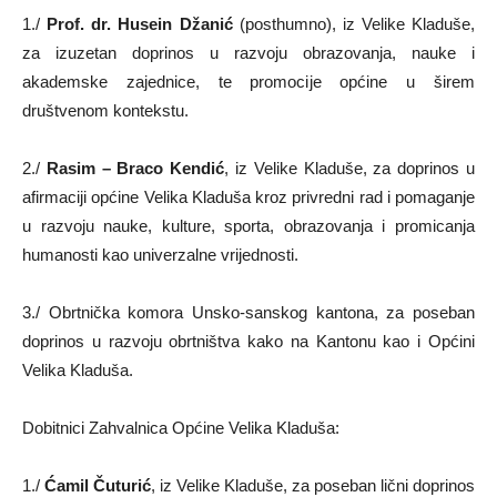
1./
Prof. dr. Husein Džanić
(posthumno), iz Velike Kladuše,
za izuzetan doprinos u razvoju obrazovanja, nauke i
akademske zajednice, te promocije općine u širem
društvenom kontekstu.
2./
Rasim – Braco Kendić
, iz Velike Kladuše, za doprinos u
afirmaciji općine Velika Kladuša kroz privredni rad i pomaganje
u razvoju nauke, kulture, sporta, obrazovanja i promicanja
humanosti kao univerzalne vrijednosti.
3./ Obrtnička komora Unsko-sanskog kantona, za poseban
doprinos u razvoju obrtništva kako na Kantonu kao i Općini
Velika Kladuša.
Dobitnici Zahvalnica Općine Velika Kladuša:
1./
Ćamil Čuturić
, iz Velike Kladuše, za poseban lični doprinos