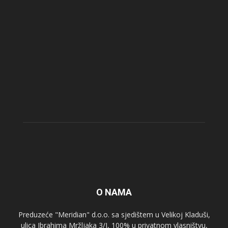
O NAMA
Preduzeće "Meridian" d.o.o. sa sjedištem u Velikoj Kladuši,
ulica Ibrahima Mržljaka 3/I, 100% u privatnom vlasništvu,