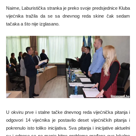
Naime, Laburistička stranka je preko svoje predsjednice Kluba
vijećnika tražila da se sa dnevnog reda skine čak sedam
tačaka a što nije izglasano.
U okviru prve i stalne tačke dnevnog reda vijećnička pitanja i
odgovori 14 vijećnika je postavilo deset vijećničkih pitanja i
pokrenulo isto toliko inicijativa. Sva pitanja i inicijative aktuelni
su i odnose se na manje bitne probleme građana ove lokalne