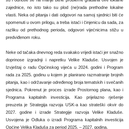
zajednice, no isto tako su plod (ne)rada prethodne lokalne
vlasti. Neka od pitanja i dati odgovori na samoj sjednici biti će
spomenuti u ovom prilogu, a treba istaći i činjenicu da sada, za
razliku od prethodnog perioda, odgovori vijećnicima stižu u
predviđenom roku.
Neke od tačaka dnevnog reda svakako vrijedi istaći jer snažno
doprinose izgradnji i napretku Velike Kladuše. Usvojen je
Izvještaj o radu Općinskog vijeća u 2024. godini i Program
rada za 2025. godinu u kojem je planirano razmatranje brojnih
pitanja, kao i održavanje određenog broja tematskih i svečanih
sjednica. Pokrenut je proces izrade Prostornog plana, kao i
Programa kapitalnih investicija. Kao prijelazno rješenje
preuzeta je Strategija razvoja USK-a kao strateški okvir do
2027. godine i izrade Strategije razvoja Velike Kladuše.
Usvojena je Odluka o izradi Programa kapitalnih investicija
Općine Velika Kladuša za period 2025. – 2027. godina.