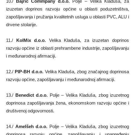
10./
Bajrić Commpany d.o.o.
Polje – Velika Kladuša, za
izuzetan doprinos razvoju općine u oblasti poduzetništva,
zapošljavanja i pružanja kvalitetnih usluga u oblasti PVC, ALU i
drvene stolarije.
11./
KolMix d.o.o.
Velika Kladuša, za izuzetan doprinos
razvoju općine iz oblasti prehrambene industrije, zapošljavanju
i međunarodnoj afirmaciji.
12./
PIP-BH d.o.o.
Velika Kladuša, zbog značajnog doprinosa
razvoju općine, zapošljavanju i međunarodnoj afirmaciji.
13./
Benedict d.o.o.
Polje – Velika Kladuša, zbog izuzetnog
doprinosa zapošljavanja žena, ekonomskom razvoju općine i
društvenoj odgovornosti.
14./
Amelšeh d.o.o.
Polje – Velika Kladuša, zbog izuzetnog
doprinosa razvoju općine, zapošljavanju i unapređenju