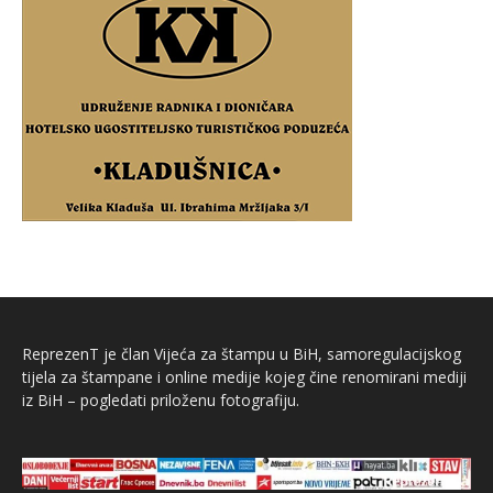
ReprezenT je član Vijeća za štampu u BiH, samoregulacijskog
tijela za štampane i online medije kojeg čine renomirani mediji
iz BiH – pogledati priloženu fotografiju.