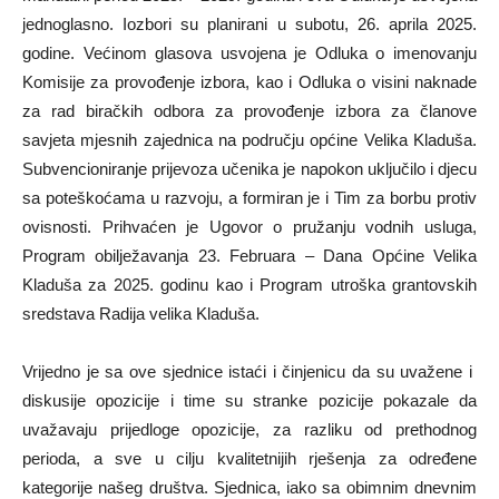
jednoglasno. Iozbori su planirani u subotu, 26. aprila 2025.
godine. Većinom glasova usvojena je Odluka o imenovanju
Komisije za provođenje izbora, kao i Odluka o visini naknade
za rad biračkih odbora za provođenje izbora za članove
savjeta mjesnih zajednica na području općine Velika Kladuša.
Subvencioniranje prijevoza učenika je napokon uključilo i djecu
sa poteškoćama u razvoju, a formiran je i Tim za borbu protiv
ovisnosti. Prihvaćen je Ugovor o pružanju vodnih usluga,
Program obilježavanja 23. Februara – Dana Općine Velika
Kladuša za 2025. godinu kao i Program utroška grantovskih
sredstava Radija velika Kladuša.
Vrijedno je sa ove sjednice istaći i činjenicu da su uvažene i
diskusije opozicije i time su stranke pozicije pokazale da
uvažavaju prijedloge opozicije, za razliku od prethodnog
perioda, a sve u cilju kvalitetnijih rješenja za određene
kategorije našeg društva. Sjednica, iako sa obimnim dnevnim