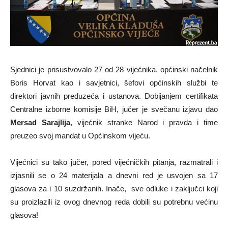
Sjednici je prisustvovalo 27 od 28 vijećnika, općinski načelnik
Boris Horvat kao i savjetnici, šefovi općinskih službi te
direktori javnih preduzeća i ustanova. Dobijanjem certifikata
Centralne izborne komisije BiH, jučer je svečanu izjavu dao
Mersad Sarajlija
, vijećnik stranke Narod i pravda i time
preuzeo svoj mandat u Općinskom vijeću.
Vijećnici su tako jučer, pored vijećničkih pitanja, razmatrali i
izjasnili se o 24 materijala a dnevni red je usvojen sa 17
glasova za i 10 suzdržanih. Inače, sve odluke i zaključci koji
su proizlazili iz ovog dnevnog reda dobili su potrebnu većinu
glasova!