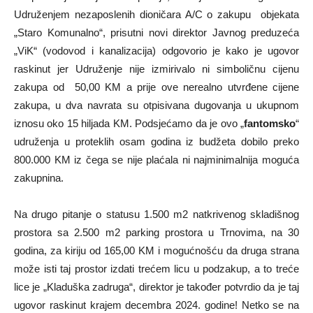
Udruženjem nezaposlenih dioničara A/C o zakupu objekata
„Staro Komunalno“, prisutni novi direktor Javnog preduzeća
„ViK“ (vodovod i kanalizacija) odgovorio je kako je ugovor
raskinut jer Udruženje nije izmirivalo ni simboličnu cijenu
zakupa od 50,00 KM a prije ove nerealno utvrđene cijene
zakupa, u dva navrata su otpisivana dugovanja u ukupnom
iznosu oko 15 hiljada KM. Podsjećamo da je ovo „
fantomsko
“
udruženja u proteklih osam godina iz budžeta dobilo preko
800.000 KM iz čega se nije plaćala ni najminimalnija moguća
zakupnina.
Na drugo pitanje o statusu 1.500 m2 natkrivenog skladišnog
prostora sa 2.500 m2 parking prostora u Trnovima, na 30
godina, za kiriju od 165,00 KM i mogućnošću da druga strana
može isti taj prostor izdati trećem licu u podzakup, a to treće
lice je „Kladuška zadruga“, direktor je također potvrdio da je taj
ugovor raskinut krajem decembra 2024. godine! Netko se na