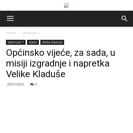
Home
Istaknuto 1
Istaknuto 1
Vijesti
Velika Kladuša
Općinsko vijeće, za sada, u
misiji izgradnje i napretka
Velike Kladuše
29/01/2025
0