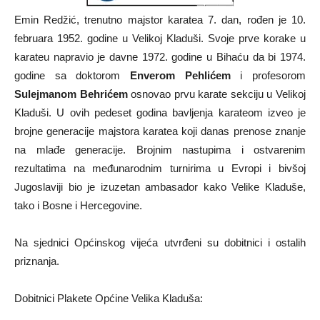
Emin Redžić, trenutno majstor karatea 7. dan, rođen je 10.
februara 1952. godine u Velikoj Kladuši. Svoje prve korake u
karateu napravio je davne 1972. godine u Bihaću da bi 1974.
godine sa doktorom
Enverom Pehlićem
i profesorom
Sulejmanom Behrićem
osnovao prvu karate sekciju u Velikoj
Kladuši. U ovih pedeset godina bavljenja karateom izveo je
brojne generacije majstora karatea koji danas prenose znanje
na mlađe generacije. Brojnim nastupima i ostvarenim
rezultatima na međunarodnim turnirima u Evropi i bivšoj
Jugoslaviji bio je izuzetan ambasador kako Velike Kladuše,
tako i Bosne i Hercegovine.
Na sjednici Općinskog vijeća utvrđeni su dobitnici i ostalih
priznanja.
Dobitnici Plakete Općine Velika Kladuša: