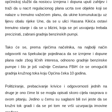
općinskoj službi da nosiocu izmjena i dopuna uputi zahtjev i
traži da u nacrt regulacionog plana ucrta sve objekte koji se
nalaze u trenutno važećem planu, da ukine komunukaciju uz
lijevu obalu rijeke Une, da se u ulici Hasana Kikića ostavi
trenutno stanje i da se u blizini, koja se pri usvajanju trebala
precizirati, zabrani gradnja benzinskih pumpi.
Tako će se, prema riječima načelnika, na najbolji način
odgovoriti na špekulacije pojedinaca da se izmjene i dopune
plana rade zbog ličnih interesa, odnosno gradnje benzinske
pumpe i što je još važnije Cestama FBiH će se omogućiti
gradnja kružnog toka koju Općina čeka 10 godina.
Politiziranje, prebacivanje krivice i odgovornosti jednih na
druge je ono čime bi se mogla opisati skoro cijela rasprava o
ovom pitanju. Jedino u čemu su saglasni bili svi jeste da se
kružni tok gradi i da se pri tom ne vrši uzurpacija imovine