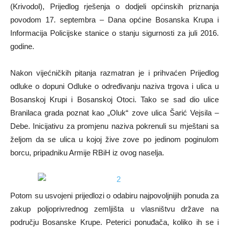
(Krivodol), Prijedlog rješenja o dodjeli općinskih priznanja
povodom 17. septembra – Dana općine Bosanska Krupa i
Informacija Policijske stanice o stanju sigurnosti za juli 2016.
godine.
Nakon vijećničkih pitanja razmatran je i prihvaćen Prijedlog
odluke o dopuni Odluke o određivanju naziva trgova i ulica u
Bosanskoj Krupi i Bosanskoj Otoci. Tako se sad dio ulice
Branilaca grada poznat kao „Oluk“ zove ulica Šarić Vejsila –
Debe. Inicijativu za promjenu naziva pokrenuli su mještani sa
željom da se ulica u kojoj žive zove po jedinom poginulom
borcu, pripadniku Armije RBiH iz ovog naselja.
Potom su usvojeni prijedlozi o odabiru najpovoljnijih ponuda za
zakup poljoprivrednog zemljišta u vlasništvu države na
području Bosanske Krupe. Peterici ponuđača, koliko ih se i