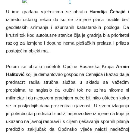
U ime građana vijećnicima se obratio
Hamdija Ćehajić
i
između ostalog rekao da su se izmjene plana uradile bez
geodetskih snimanja i ažuriranih katastarskih podloga. Da
kružni tok kod autobusne stanice čija je gradnja bila prioritetni
razlog za izmjene i dopune nema pješačkih prelaza i prilaza
postojećim objektima.
Potom se obratio načelnik Općine Bosanska Krupa
Armin
Halitović
koji je demantovao gospodina Ćehajića i kazao da je
prednacrt radila stručna služba u skladu sa važećim
propisima, te naglasio da kružni tok ne uzima nikome ni
milimetar i da njegovom gradnjom neće biti niko oštećen kako
se to posljednjih dana prezentira u javnosti. U svom izlaganju
je potvrdio da prednacrt sadrži neprovodive izmjene na koje je
ukazano na javnoj raspravi i s ciljem rješavanja spornih pitanja
predložio zaključak da Općinsko vijeće naloži nadležnoj