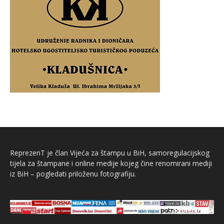
ReprezenT je član Vijeća za štampu u BiH, samoregulacijskog
tijela za štampane i online medije kojeg čine renomirani mediji
iz BiH – pogledati priloženu fotografiju.