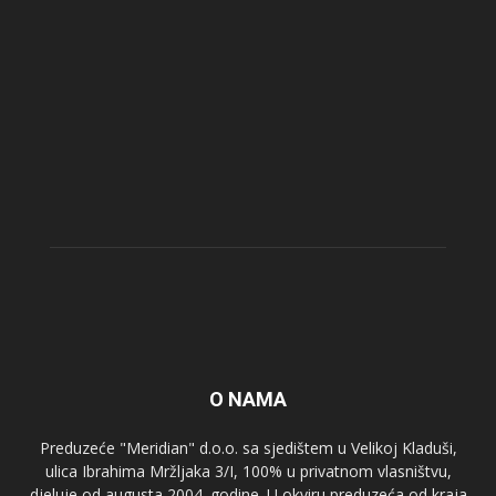
O NAMA
Preduzeće "Meridian" d.o.o. sa sjedištem u Velikoj Kladuši,
ulica Ibrahima Mržljaka 3/I, 100% u privatnom vlasništvu,
djeluje od augusta 2004. godine. U okviru preduzeća od kraja