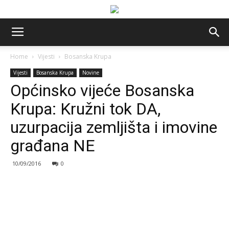
Home
Vijesti
Bosanska Krupa
Vijesti
Bosanska Krupa
Novine
Općinsko vijeće Bosanska
Krupa: Kružni tok DA,
uzurpacija zemljišta i imovine
građana NE
10/09/2016
0