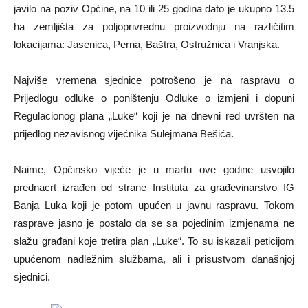
javilo na poziv Općine, na 10 ili 25 godina dato je ukupno 13.5
ha zemljišta za poljoprivrednu proizvodnju na različitim
lokacijama: Jasenica, Perna, Baštra, Ostružnica i Vranjska.
Najviše vremena sjednice potrošeno je na raspravu o
Prijedlogu odluke o poništenju Odluke o izmjeni i dopuni
Regulacionog plana „Luke“ koji je na dnevni red uvršten na
prijedlog nezavisnog vijećnika Sulejmana Bešića.
Naime, Općinsko vijeće je u martu ove godine usvojilo
prednacrt izrađen od strane Instituta za građevinarstvo IG
Banja Luka koji je potom upućen u javnu raspravu. Tokom
rasprave jasno je postalo da se sa pojedinim izmjenama ne
slažu građani koje tretira plan „Luke“. To su iskazali peticijom
upućenom nadležnim službama, ali i prisustvom današnjoj
sjednici.